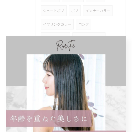
ショートボブ
ボブ
インナーカラー
イヤリングカラー
ロング
トリートメント
ストレートパーマ
縮毛矯正
どっちがいい
髪質改善
まつげ
マツパ
個室
髪型
名古屋市
アジュバン
クラスエス
無添加
エイジング
補修
メンズパーマ
スパイラル
ゆるめ
ツイストパーマ
ストレート