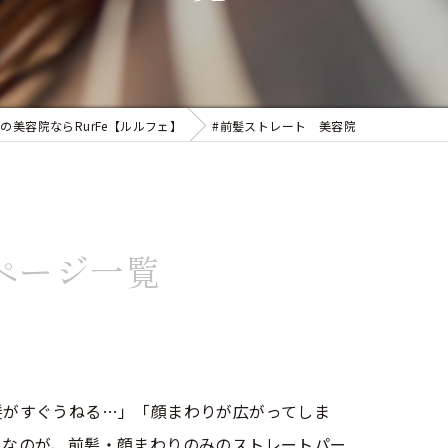
似合わせカット
フェイシャルエステ
まつ毛パーマ
の美容院ならRurFe【ルルフェ】
#前髪ストレート 美容院
ページ一覧
髪がすぐうねる…」「顔まわりが広がってしま
めなのが、前髪・顔まわりのみのストレートパー