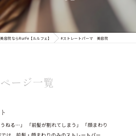
似合わせカット
フェイシャルエステ
まつ毛パーマ
美容院ならRurFe【ルルフェ】
#ストレートパーマ 美容院
のページ一覧
ト
うねる…」 「前髪が割れてしまう」 「顔まわり
店では、前髪・顔まわりのみのストレートパー