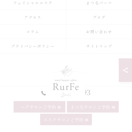
フェイシャルエステ
まつ毛パーマ
アクセス
ブログ
コラム
お問い合わせ
プライバシーポリシー
サイトマップ
052-990-9993
ヘアサロンご予約
まつ毛サロンご予約
© 2026 愛知県昭和区の美容院ならRurFe【ルルフェ】 ALL RIGHTS
エステサロンご予約
RESERVED.