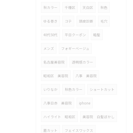
秋カラー
千種区
天白区
秋色
ゆる巻き
コテ
頭皮診断
毛穴
40代50代
平日クーポン
暗髪
メンズ
フォギーベージュ
名古屋美容院
透明感カラー
昭和区 美容院
八事 美容院
いりなか
秋色カラー
ショートカット
八事日赤 美容院
iphone
ハイライト 昭和区
美容院 白髪ぼかし
眉カット
フェイスワックス