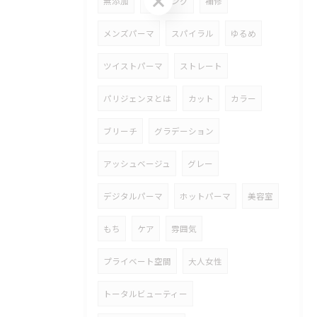
無添加
エイジング
補修
メンズパーマ
スパイラル
ゆるめ
ツイストパーマ
ストレート
パリジェンヌとは
カット
カラー
ブリーチ
グラデーション
アッシュベージュ
グレー
デジタルパーマ
ホットパーマ
美容室
もち
ケア
雰囲気
プライベート空間
大人女性
トータルビューティー