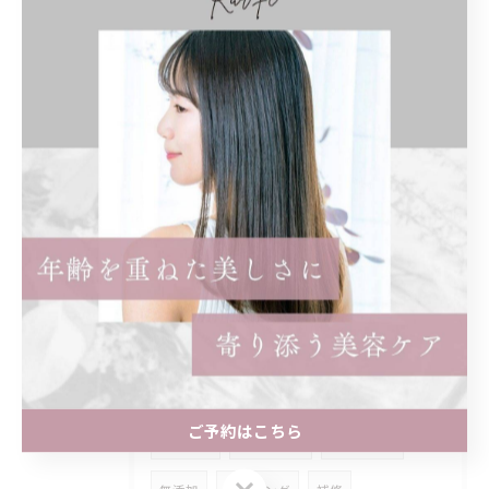
女性のみ
まつ毛パーマ
パリジェンヌ
ロッド
奥目
効果
違い
知恵袋
ショート
レディース
前髪あり
ショートボブ
ボブ
インナーカラー
イヤリングカラー
ロング
トリートメント
ストレートパーマ
縮毛矯正
どっちがいい
髪質改善
まつげ
マツパ
個室
髪型
ご予約はこちら
名古屋市
アジュバン
クラスエス
ご予約はこちら