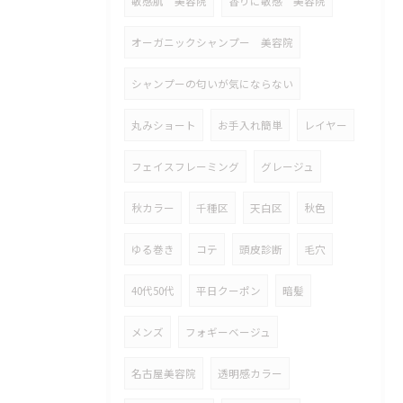
敏感肌 美容院
香りに敏感 美容院
オーガニックシャンプー 美容院
シャンプーの匂いが気にならない
丸みショート
お手入れ簡単
レイヤー
フェイスフレーミング
グレージュ
秋カラー
千種区
天白区
秋色
ゆる巻き
コテ
頭皮診断
毛穴
40代50代
平日クーポン
暗髪
メンズ
フォギーベージュ
名古屋美容院
透明感カラー