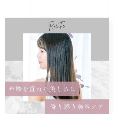
タグ
Tags
くせ毛
子連れ
オシャレ
白髪ぼかし
ハイライト
白髪染め
女性のみ
まつ毛パーマ
パリジェンヌ
ロッド
奥目
効果
違い
知恵袋
ショート
レディース
前髪あり
ショートボブ
ボブ
インナーカラー
イヤリングカラー
ロング