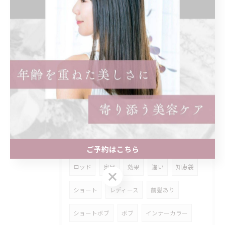
夏は透明感カラーでイメチェン♪ブリーチなしでも明るくできます！
タグ
Tags
くせ毛
子連れ
オシャレ
白髪ぼかし
ハイライト
白髪染め
女性のみ
まつ毛パーマ
パリジェンヌ
ご予約はこちら
ロッド
奥目
効果
違い
知恵袋
ご予約はこちら
ショート
レディース
前髪あり
ショートボブ
ボブ
インナーカラー