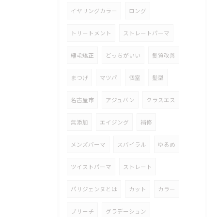
イヤリングカラー
ロング
トリートメント
ストレートパーマ
縮毛矯正
どっちがいい
髪質改善
まつげ
マツパ
個室
髪型
名古屋市
アジュバン
クラスエス
無添加
エイジング
補修
メンズパーマ
スパイラル
ゆるめ
ツイストパーマ
ストレート
パリジェンヌとは
カット
カラー
ブリーチ
グラデーション