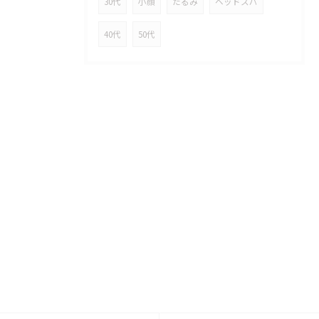
30代
小顔
たるみ
ヘッドスパ
40代
50代