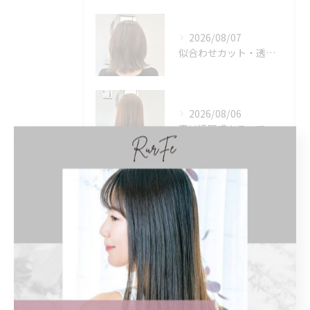
2026/08/07
似合わせカット・透明感カラーはASAMIにお任せください♪
2026/08/06
夏は透明感カラーでイメチェン♪ブリーチなしでも明るくできます！
タグ
Tags
くせ毛
子連れ
オシャレ
白髪ぼかし
ハイライト
白髪染め