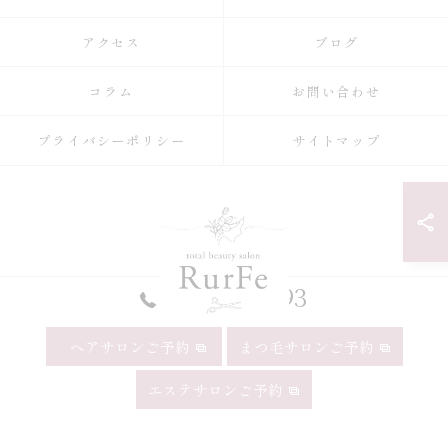
アクセス
ブログ
コラム
お問い合わせ
プライバシーポリシー
サイトマップ
052-990-9993
ヘアサロンご予約
まつ毛サロンご予約
© 2026 愛知県昭和区の美容院ならRurFe【ルルフェ】 ALL RIGHTS
エステサロンご予約
RESERVED.