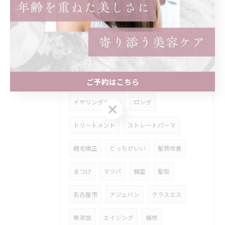
女性のみ
まつ毛パーマ
パリジェンヌ
ロッド
奥目
効果
違い
知恵袋
ショート
レディース
前髪あり
ショートボブ
ボブ
インナーカラー
ご予約はこちら
イヤリングカラー
ロング
ご予約はこちら
トリートメント
ストレートパーマ
縮毛矯正
どっちがいい
髪質改善
まつげ
マツパ
個室
髪型
名古屋市
アジュバン
クラスエス
無添加
エイジング
補修