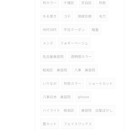
秋カラー
千種区
天白区
秋色
ゆる巻き
コテ
頭皮診断
毛穴
40代50代
平日クーポン
暗髪
メンズ
フォギーベージュ
名古屋美容院
透明感カラー
昭和区 美容院
八事 美容院
いりなか
秋色カラー
ショートカット
八事日赤 美容院
iphone
ハイライト 昭和区
美容院 白髪ぼかし
眉カット
フェイスワックス