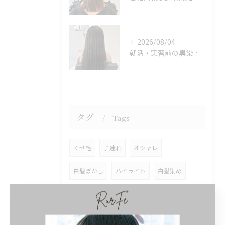
2026/08/04
就活・実習前の黒染めはちょっと待って！次のカラーも楽しみたい方へ♪
タグ
Tags
くせ毛
子連れ
オシャレ
白髪ぼかし
ハイライト
白髪染め
女性のみ
まつ毛パーマ
パリジェンヌ
ロッド
奥目
効果
違い
知恵袋