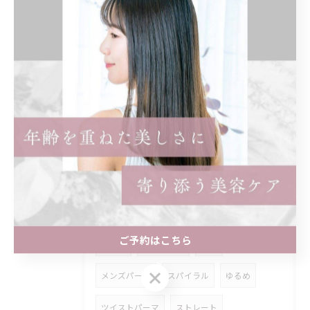
ショート
レディース
前髪あり
ショートボブ
ボブ
インナーカラー
イヤリングカラー
ロング
トリートメント
ストレートパーマ
縮毛矯正
どっちがいい
髪質改善
まつげ
マツパ
個室
髪型
名古屋市
アジュバン
クラスエス
ご予約はこちら
無添加
エイジング
補修
ご予約はこちら
メンズパーマ
スパイラル
ゆるめ
ツイストパーマ
ストレート