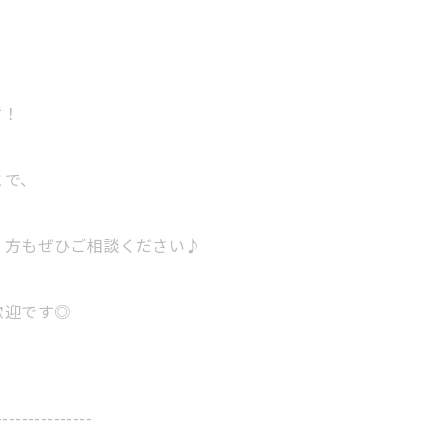
す！
とで、
」方もぜひご相談ください♪
歓迎です◎
---------------