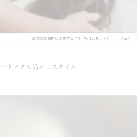
愛知県昭和区の美容院ならRurFe【ルルフェ】
ブログ
ェード×クセ活かしスタイル