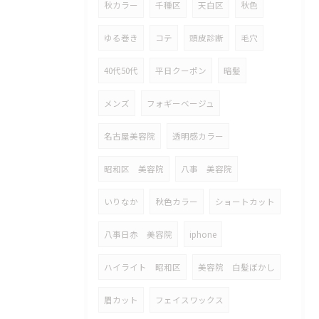
秋カラー
千種区
天白区
秋色
ゆる巻き
コテ
頭皮診断
毛穴
40代50代
平日クーポン
暗髪
メンズ
フォギーベージュ
名古屋美容院
透明感カラー
昭和区 美容院
八事 美容院
いりなか
秋色カラー
ショートカット
八事日赤 美容院
iphone
ハイライト 昭和区
美容院 白髪ぼかし
眉カット
フェイスワックス