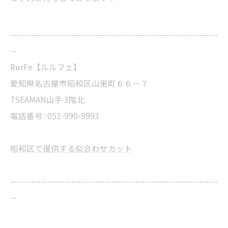
--------------------------------------------------------------------
--
RurFe【ルルフェ】
愛知県名古屋市昭和区山里町６６－７
7SEAMAN山手 3階北
電話番号 : 052-990-9993
昭和区で提供する似合わせカット
--------------------------------------------------------------------
--