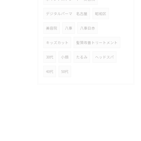
デジタルパーマ 名古屋
昭和区
美容院
八事
八事日赤
キッズカット
髪質改善トリートメント
30代
小顔
たるみ
ヘッドスパ
40代
50代