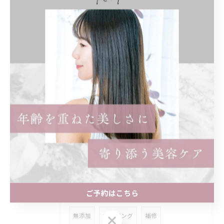
女性のみ
まつ毛パーマ
パリジェンヌ
ロッド
奥目
効果
違い
知恵袋
ショート
レディース
前髪あり
ショートボブ
ボブ
インナーカラー
イヤリングカラー
ロング
トリートメント
ストレートパーマ
縮毛矯正
どっちがいい
髪質改善
まつげ
マツパ
個室
髪型
ご予約はこちら
名古屋市
アジュバン
クラスエス
無添加
エイジング
補修
ご予約はこちら