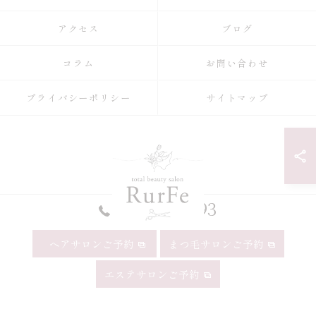
アクセス
ブログ
コラム
お問い合わせ
プライバシーポリシー
サイトマップ
052-990-9993
ヘアサロンご予約
まつ毛サロンご予約
© 2026 愛知県昭和区の美容院ならRurFe【ルルフェ】 ALL RIGHTS
エステサロンご予約
RESERVED.