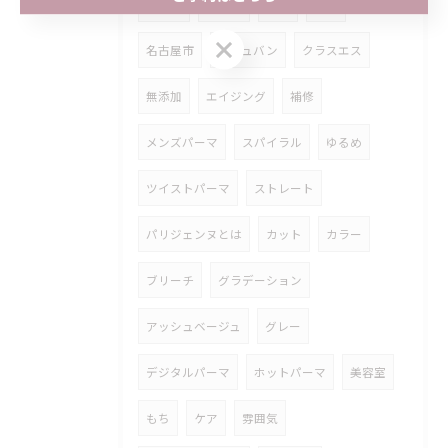
まつげ
マツパ
個室
髪型
ご予約はこちら
名古屋市
アジュバン
クラスエス
無添加
エイジング
補修
メンズパーマ
スパイラル
ゆるめ
ツイストパーマ
ストレート
パリジェンヌとは
カット
カラー
ブリーチ
グラデーション
アッシュベージュ
グレー
デジタルパーマ
ホットパーマ
美容室
もち
ケア
雰囲気