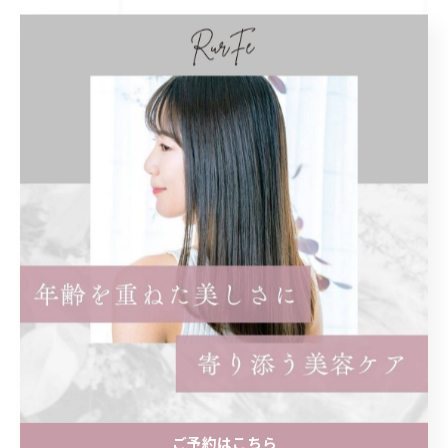
くせ毛
子連れ
オシャレ
白髪ぼかし
ハイライト
白髪染め
女性のみ
まつ毛パーマ
パリジェンヌ
ロッド
奥目
効果
違い
知恵袋
ショート
レディース
前髪あり
ショートボブ
ボブ
インナーカラー
イヤリングカラー
ロング
トリートメント
ストレートパーマ
縮毛矯正
どっちがいい
髪質改善
ご予約はこちら