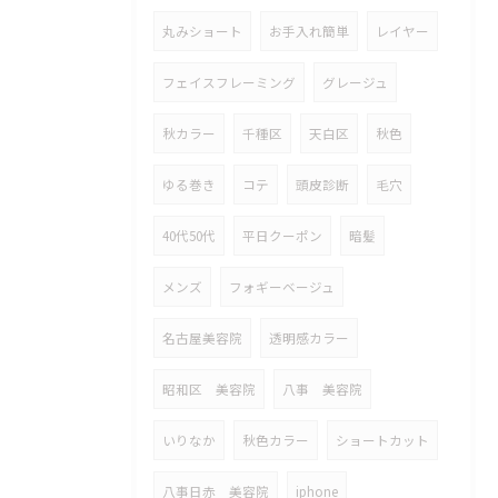
丸みショート
お手入れ簡単
レイヤー
フェイスフレーミング
グレージュ
秋カラー
千種区
天白区
秋色
ゆる巻き
コテ
頭皮診断
毛穴
40代50代
平日クーポン
暗髪
メンズ
フォギーベージュ
名古屋美容院
透明感カラー
昭和区 美容院
八事 美容院
いりなか
秋色カラー
ショートカット
八事日赤 美容院
iphone