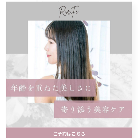
くせ毛
子連れ
オシャレ
白髪ぼかし
ハイライト
白髪染め
女性のみ
まつ毛パーマ
パリジェンヌ
ロッド
奥目
効果
違い
知恵袋
ショート
レディース
前髪あり
ショートボブ
ボブ
インナーカラー
イヤリングカラー
ロング
トリートメント
ストレートパーマ
縮毛矯正
どっちがいい
髪質改善
ご予約はこちら
まつげ
マツパ
個室
髪型