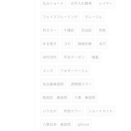
丸みショート
お手入れ簡単
レイヤー
フェイスフレーミング
グレージュ
秋カラー
千種区
天白区
秋色
ゆる巻き
コテ
頭皮診断
毛穴
40代50代
平日クーポン
暗髪
メンズ
フォギーベージュ
名古屋美容院
透明感カラー
昭和区 美容院
八事 美容院
いりなか
秋色カラー
ショートカット
八事日赤 美容院
iphone