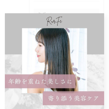
タグ
Tags
くせ毛
子連れ
オシャレ
白髪ぼかし
ハイライト
白髪染め
女性のみ
まつ毛パーマ
パリジェンヌ
ロッド
奥目
効果
違い
知恵袋
ショート
レディース
前髪あり
ショートボブ
ボブ
インナーカラー
イヤリングカラー
ロング
トリートメント
ストレートパーマ