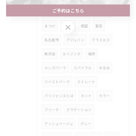
ご予約はこちら
縮毛矯正
どっちがいい
髪質改善
ご予約はこちら
まつげ
マツパ
個室
髪型
名古屋市
アジュバン
クラスエス
無添加
エイジング
補修
メンズパーマ
スパイラル
ゆるめ
ツイストパーマ
ストレート
パリジェンヌとは
カット
カラー
ブリーチ
グラデーション
アッシュベージュ
グレー