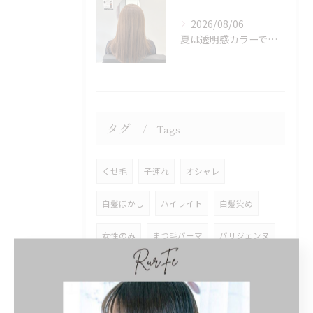
2026/08/06
夏は透明感カラーでイメチェン♪ブリーチなしでも明るくできます！
タグ
Tags
くせ毛
子連れ
オシャレ
白髪ぼかし
ハイライト
白髪染め
女性のみ
まつ毛パーマ
パリジェンヌ
ロッド
奥目
効果
違い
知恵袋
ショート
レディース
前髪あり