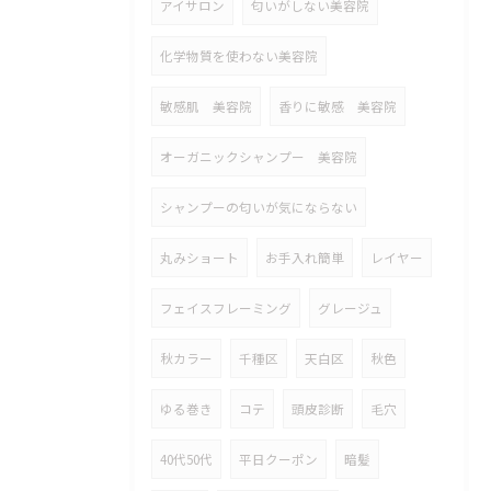
アイサロン
匂いがしない美容院
化学物質を使わない美容院
敏感肌 美容院
香りに敏感 美容院
オーガニックシャンプー 美容院
シャンプーの匂いが気にならない
丸みショート
お手入れ簡単
レイヤー
フェイスフレーミング
グレージュ
秋カラー
千種区
天白区
秋色
ゆる巻き
コテ
頭皮診断
毛穴
40代50代
平日クーポン
暗髪