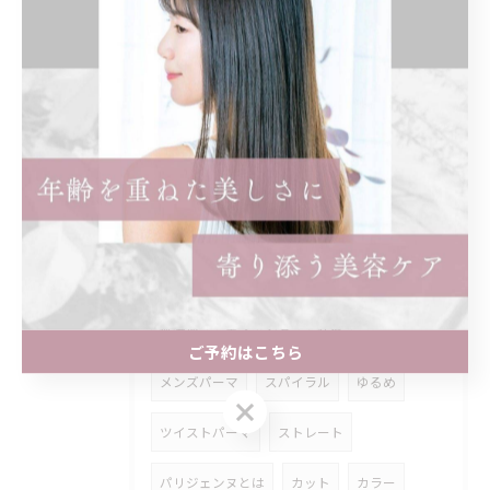
ショートボブ
ボブ
インナーカラー
イヤリングカラー
ロング
トリートメント
ストレートパーマ
縮毛矯正
どっちがいい
髪質改善
まつげ
マツパ
個室
髪型
名古屋市
アジュバン
クラスエス
無添加
エイジング
補修
ご予約はこちら
メンズパーマ
スパイラル
ゆるめ
ご予約はこちら
ツイストパーマ
ストレート
パリジェンヌとは
カット
カラー