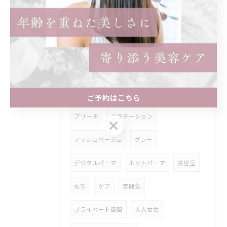
無添加
エイジング
補修
メンズパーマ
スパイラル
ゆるめ
ツイストパーマ
ストレート
パリジェンヌとは
カット
カラー
ご予約はこちら
ブリーチ
グラデーション
ご予約はこちら
アッシュベージュ
グレー
デジタルパーマ
ホットパーマ
美容室
もち
ケア
雰囲気
プライベート空間
大人女性