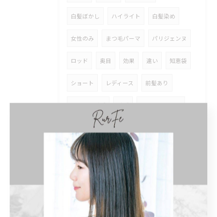
白髪ぼかし
ハイライト
白髪染め
女性のみ
まつ毛パーマ
パリジェンヌ
ロッド
奥目
効果
違い
知恵袋
ショート
レディース
前髪あり
ショートボブ
ボブ
インナーカラー
イヤリングカラー
ロング
トリートメント
ストレートパーマ
縮毛矯正
どっちがいい
髪質改善
まつげ
マツパ
個室
髪型
名古屋市
アジュバン
クラスエス