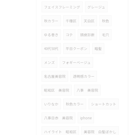
フェイスフレーミング
グレージュ
秋カラー
千種区
天白区
秋色
ゆる巻き
コテ
頭皮診断
毛穴
40代50代
平日クーポン
暗髪
メンズ
フォギーベージュ
名古屋美容院
透明感カラー
昭和区 美容院
八事 美容院
いりなか
秋色カラー
ショートカット
八事日赤 美容院
iphone
ハイライト 昭和区
美容院 白髪ぼかし