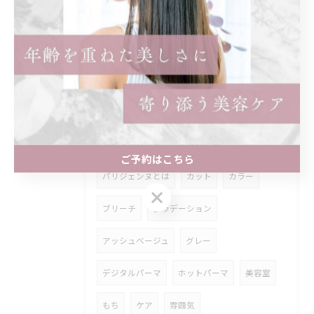
まつげ
マツパ
個室
髪型
名古屋市
アジュバン
クラスエス
無添加
エイジング
補修
メンズパーマ
スパイラル
ゆるめ
ツイストパーマ
ストレート
ご予約はこちら
パリジェンヌとは
カット
カラー
ご予約はこちら
ブリーチ
グラデーション
アッシュベージュ
グレー
デジタルパーマ
ホットパーマ
美容室
もち
ケア
雰囲気