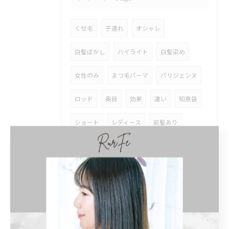
くせ毛
子連れ
オシャレ
白髪ぼかし
ハイライト
白髪染め
女性のみ
まつ毛パーマ
パリジェンヌ
ロッド
奥目
効果
違い
知恵袋
ショート
レディース
前髪あり
ショートボブ
ボブ
インナーカラー
イヤリングカラー
ロング
トリートメント
ストレートパーマ
縮毛矯正
どっちがいい
髪質改善