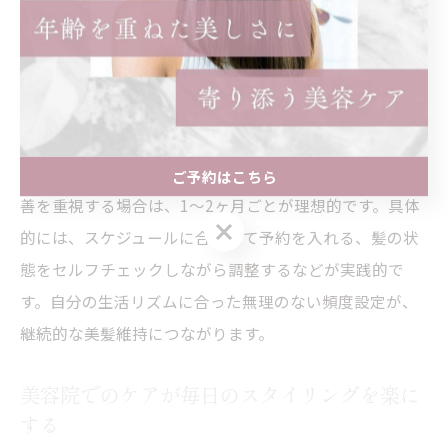
美容院の頻度をライフスタイルに合わせて調
整
美容院に通う頻度は、髪質やライフスタイルによって最
適な間隔が異なります。忙しい方やロングヘアの方は、3
ヶ月程度のスパンでも無理なく通える方法を検討すると
良いでしょう。一方、トレンドのヘアスタイルや髪質改
ご予約はこちら
善を重視する場合は、1〜2ヶ月ごとが理想的です。具体
ご予約はこちら
的には、スケジュールに合わせて予約を入れる、髪の状
態をセルフチェックしながら調整するなどが実践的で
す。自分の生活リズムに合った無理のない頻度設定が、
継続的な美髪維持につながります。
美容院でのケアが毎日のスタイリングを楽に
する