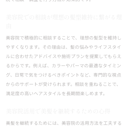
ロングヘアの美容院メンテナンスのコツ
美容院での相談が理想の髪型維持に繋がる理
美容院でカラーの持ちを良くする秘訣
由
髪の長さ別に考える美容院の通い方
美容院で積極的に相談することで、理想の髪型を維持し
美容院でのカラー相談が長持ちの鍵になる
やすくなります。その理由は、髪の悩みやライフスタイ
美容院でロングヘアを美しく保つための習
ルに合わせたアドバイスや施術プランを提案してもらえ
慣
るからです。例えば、カラーやパーマの最適なタイミン
伸ばし中の髪にも美容院メンテナンスが重要
グ、日常で気をつけるべきポイントなど、専門的な視点
髪を伸ばし中の美容院活用法と注意点
からのサポートが受けられます。相談を重ねることで、
伸ばし中こそ美容院での手入れが必要な理
満足度の高いヘアスタイルを長期間楽しめます。
由
美容院メンテナンスで理想の長さを目指す
美容院活用で美髪を継続するための心得
伸ばし中の枝毛対策は美容院でのケアが有
美髪を継続するためには、美容院の活用方法を工夫する
効