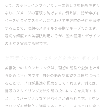
って、カットラインやヘアカラーの美しさを保ちやすく
管理
なり、ダメージの蓄積も防げます。例えば、髪が伸びる
女性におすすめの美容院メンテナンス方法とは
ペースやライフスタイルに合わせて美容院の予約を調整
女性の髪に最適な美容院メンテナンスの選
することで、理想のスタイルを長期間キープできます。
び方
適切な頻度での美容院利用こそが、髪の健康とデザイン
美容院で女性が取り入れたいケア方法
の両立を実現する鍵です。
美容院ならではの女性向け美髪サポート術
美容院でのカウンセリングを活かすポイント
美容院メンテナンスで印象アップを目指す
方法
美容院でのカウンセリングは、理想の髪型や髪質を叶え
女性の髪悩みを美容院で解決するコツ
るために不可欠です。自分の悩みや希望を具体的に伝え
ることで、プロが最適な提案をしてくれます。例えば、
美容院活用で女性の美髪を長持ちさせる秘
普段のスタイリング方法や髪の扱いにくさを共有する
訣
と、よりパーソナルなアドバイスが得られます。カウン
セリングを積極的に活用することで、一人ひとりに合っ