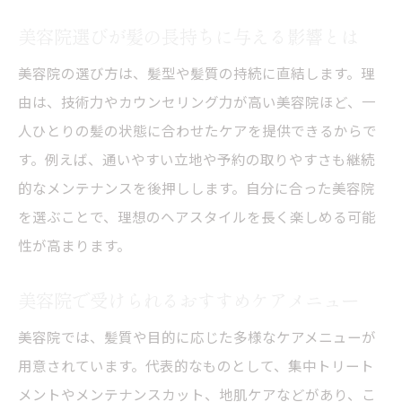
美容院で髪型を美しく保つための習慣
美容院選びが髪の長持ちに与える影響とは
メンテナンス頻度が美髪を左右する理由
美容院の選び方は、髪型や髪質の持続に直結します。理
美容院の適切な頻度が美髪維持に不可欠な
由は、技術力やカウンセリング力が高い美容院ほど、一
理由
人ひとりの髪の状態に合わせたケアを提供できるからで
美容院での定期カットが髪型に与える効果
す。例えば、通いやすい立地や予約の取りやすさも継続
髪のダメージを防ぐ美容院メンテナンスの
的なメンテナンスを後押しします。自分に合った美容院
重要性
を選ぶことで、理想のヘアスタイルを長く楽しめる可能
美容院の頻度をライフスタイルに合わせて
性が高まります。
調整
美容院で受けられるおすすめケアメニュー
美容院でのケアが毎日のスタイリングを楽
にする
美容院では、髪質や目的に応じた多様なケアメニューが
美容院のメンテナンス習慣が美髪に繋がる
用意されています。代表的なものとして、集中トリート
秘訣
メントやメンテナンスカット、地肌ケアなどがあり、こ