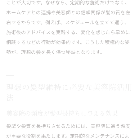
ことが大切です。なぜなら、定期的な施術だけでなく、
美容院でアドバイスを受ける伸ばし方のコ
ホームケアとの連携や美容師との信頼関係が髪の質を左
ツ
右するからです。例えば、スケジュールを立てて通う、
美容院と自宅ケアで伸ばし中の髪を守る
施術後のアドバイスを実践する、変化を感じたら早めに
相談するなどの行動が効果的です。こうした積極的な姿
美容院の手入れ料金とコスパ重視の賢い通い方
勢が、理想の髪を長く保つ秘訣となります。
美容院の料金体系を知り賢く選ぶポイント
コスパ重視で美容院メンテナンスを続ける
方法
理想の髪型維持に必要な美容院活用
美容院メニューの内容と料金を比較するコ
法
ツ
美容院の手入れ費用を抑える工夫とは
美容院の頻度が髪型長持ちに与える効果
美容院の料金とサービスのバランスを考え
髪型や髪質を長持ちさせるためには、美容院に通う頻度
る
が重要な役割を果たします。定期的なメンテナンスによ
美容院通いを無理なく継続するための予算