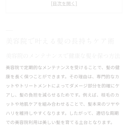
美容院選びが髪の長持ちに与える影響とは
美容院で受けられるおすすめケアメニュー
日常ケアと美容院の施術を両立させるコツ
美容院での相談が理想の髪型維持に繋がる
美容院で叶える髪の長持ちケア術
理由
美容院活用で美髪を継続するための心得
美容院のメンテナンスで健康な髪を保つ方法
理想の髪型維持に必要な美容院活用法
美容院で定期的なメンテナンスを受けることで、髪の健
美容院の頻度が髪型長持ちに与える効果
康を長く保つことができます。その理由は、専門的なカ
美容院でのカウンセリングを活かすポイン
ットやトリートメントによってダメージ部分を的確にケ
ト
アし、髪の負担を減らせるためです。例えば、枝毛のカ
美容院で理想の髪型を実現するコツ
ットや地肌ケアを組み合わせることで、髪本来のツヤや
ハリを維持しやすくなります。したがって、適切な周期
髪質に合わせた美容院活用法の選び方
での美容院利用は美しい髪を育てる土台となります。
美容院プロのアドバイスを取り入れる意義