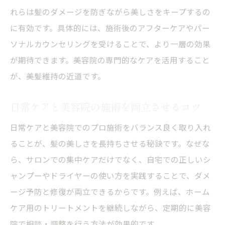
髪型長持ちの秘訣は美容院の手入れにあり
れらは髪のダメージを防ぎながら美しさをキープするの
に有効です。具体的には、施術後のアフターケアやパー
美容院の手入れが髪型長持ちに欠かせない
ソナルカウンセリングを受けることで、より一層の効果
理由
が期待できます。美容院の専門的なケアを活用すること
美容院で相談すべき髪型維持のポイント
が、美髪維持の近道です。
美容院メンテナンスで理想の髪型をキープ
髪質別に最適な美容院の手入れ法を実践
日常ケアと美容院の施術を両立させるコツ
美容院で髪を守るための注意点とアドバイ
日常ケアと美容院でのプロ施術をバランス良く取り入れ
ス
ることが、髪の美しさを長持ちさせる秘訣です。なぜな
美容院の手入れが毎日の美髪を支える仕組
ら、サロンでの集中ケアだけでなく、自宅での正しいシ
み
ャンプーやドライヤーの使い方を実践することで、ダメ
カラーやロングヘアに合わせた美容院頻度の選
ージ予防と修復が両立できるからです。例えば、ホーム
び方
ケア用のトリートメントを継続しながら、定期的に美容
カラー髪に最適な美容院頻度の見極め方
院で相談・調整を行う方法が効果的です。