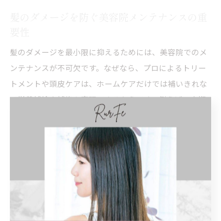
髪のダメージを防ぐ美容院メンテナンスの重
要性
髪のダメージを最小限に抑えるためには、美容院でのメ
ンテナンスが不可欠です。なぜなら、プロによるトリー
トメントや頭皮ケアは、ホームケアだけでは補いきれな
い栄養補給や補修を実現できるからです。例えば、定期
的なトリートメント施術やスカルプケアを組み合わせる
ことで、カラーやパーマによる負担も軽減できます。具
体的な方法として、施術後はアフターケアを必ず受け
る、髪質に合ったメニューを選ぶなどが挙げられます。
継続的なサロンメンテナンスが髪の健やかさを守るカギ
となります。