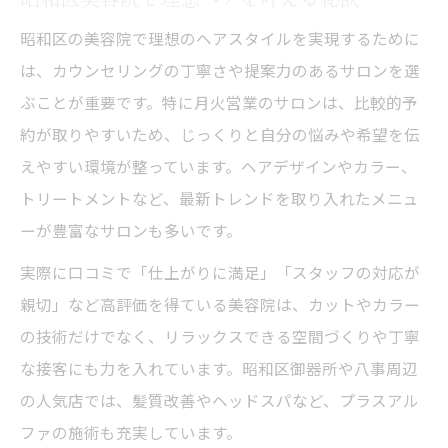
アクセス便利な昭和区美容院最新動向
昭和区の美容院で理想のヘアスタイルを実現するために
駅近美容院で通いやすさを実感する方法
は、カウンセリングの丁寧さや提案力のあるサロンを選
昭和区美容院のアクセス事情を解説
ぶことが重要です。特に月火営業のサロンは、比較的予
駐車場あり美容院で快適来店を実現
約が取りやすいため、じっくりと自分の悩みや希望を伝
えやすい環境が整っています。ヘアデザインやカラー、
月火営業美容院の立地選びのヒント
トリートメントなど、最新トレンドを取り入れたメニュ
アクセス良好な美容院の見つけ方
ーが豊富なサロンも多いです。
実際に口コミで「仕上がりに満足」「スタッフの対応が
親切」など高評価を得ている美容院は、カットやカラー
の技術だけでなく、リラックスできる空間づくりや丁寧
な接客にも力を入れています。昭和区御器所や八事周辺
の人気店では、髪質改善やヘッドスパなど、プラスアル
ファの施術も充実しています。