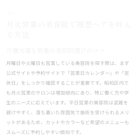
忙しい方にぴったりな美容院利用法
忙しい日に通いやすい美容院の特徴とは
月火営業の美容院で理想ヘアを叶え
予約が取りやすい美容院の見分け方
る方法
平日にも便利な美容院のサービス紹介
月曜火曜も営業の美容院選びのコツ
昭和区美容院のアクセス重視ポイント
美容院選びで重視したい営業時間の工夫
月曜日や火曜日も営業している美容院を探す際は、まず
忙しい女性に支持される美容院の理由
公式サイトや予約サイトで「営業日カレンダー」や「定
休日」をしっかり確認することが重要です。昭和区内で
昭和区で話題の美容院を選ぶメリット
も月火営業のサロンは増加傾向にあり、特に働く方や学
昭和区美容院が話題になる理由とは
生のニーズに応えています。平日営業の美容院は混雑を
人気美容院のサービスと雰囲気を解説
避けやすく、落ち着いた雰囲気で施術を受けられるメリ
月火営業の昭和区美容院の強み紹介
ットがあるため、カットやカラーなど希望のメニューも
口コミで評価される美容院の特徴
スムーズに予約しやすい傾向です。