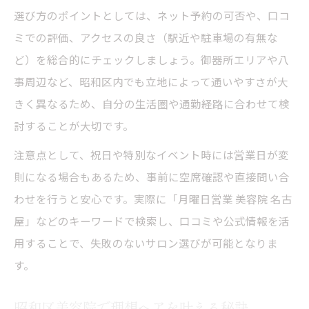
昭和区でリピートされる美容院の魅力
選び方のポイントとしては、ネット予約の可否や、口コ
美容院選びに役立つ口コミ活用ポイント
ミでの評価、アクセスの良さ（駅近や駐車場の有無な
信頼できる美容院口コミの見極め方
ど）を総合的にチェックしましょう。御器所エリアや八
昭和区美容院の評判を正しく知る方法
事周辺など、昭和区内でも立地によって通いやすさが大
月火営業美容院の口コミ活用術
きく異なるため、自分の生活圏や通勤経路に合わせて検
討することが大切です。
美容院選びで失敗しない口コミ比較
美容院体験談を選び方に活かすコツ
注意点として、祝日や特別なイベント時には営業日が変
平日でも人気の美容院が選ばれる理由
則になる場合もあるため、事前に空席確認や直接問い合
わせを行うと安心です。実際に「月曜日営業 美容院 名古
平日営業美容院が人気の理由を解説
屋」などのキーワードで検索し、口コミや公式情報を活
美容院の平日予約が便利なポイント
用することで、失敗のないサロン選びが可能となりま
昭和区美容院の平日限定サービス紹介
す。
仕事帰りに通える美容院の特徴とは
月火営業美容院のリピーターが多い理由
昭和区美容院で理想ヘアを叶える秘訣