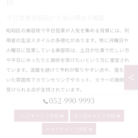
由
平日営業美容院が人気の理由を解説
昭和区の美容院で平日営業が人気を集める背景には、利
用者の生活スタイルの多様化があります。特に月曜日や
火曜日に営業している美容院は、土日が仕事で忙しい方
や平日にゆったりと施術を受けたいという方に重宝され
ています。混雑を避けて予約が取りやすい点や、落ち着
いた雰囲気でカウンセリングやカット、カラーの施術を
受けられる点が支持されています。
052-990-9993
また、昭和区の美容院は、口コミやネット予約の利便性
が高まり、平日営業のサロンを探しやすくなっていま
ヘアサロンご予約
まつ毛サロンご予約
す。例えば、御器所エリアや八事エリアでは、徒歩や公
エステサロンご予約
共交通機関でアクセスしやすい店舗が多く、通勤・通学