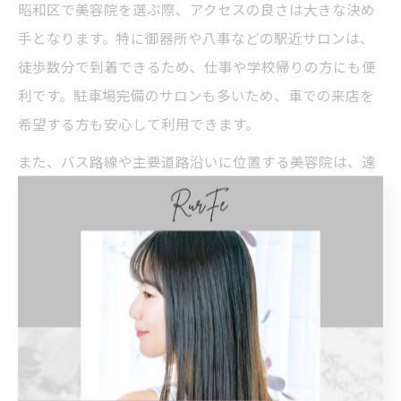
昭和区で美容院を選ぶ際、アクセスの良さは大きな決め
手となります。特に御器所や八事などの駅近サロンは、
徒歩数分で到着できるため、仕事や学校帰りの方にも便
利です。駐車場完備のサロンも多いため、車での来店を
希望する方も安心して利用できます。
また、バス路線や主要道路沿いに位置する美容院は、遠
方からのアクセスも良好です。利用者の声には「駅から
近くて通いやすい」「駐車場があって助かる」といった
意見が多く見られます。アクセスが良いと、急な空き時
間にも立ち寄りやすく、継続して通いやすい点も魅力で
す。
アクセス面での注意点としては、駅やバス停からの道順
の分かりやすさや、駐車場の有無・台数を事前に確認し
ておくことが大切です。特に雨の日や荷物が多い時は、