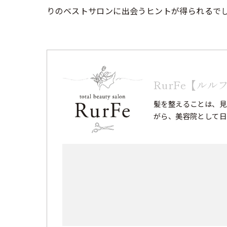
りのベストサロンに出会うヒントが得られるで
RurFe【ルル
髪を整えることは、見
がら、美容院として日