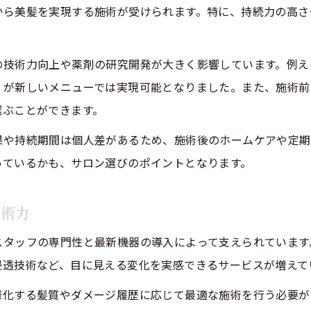
から美髪を実現する施術が受けられます。特に、持続力の高さ
美容院で実践する髪質改善のコツと秘訣
美容院未来で話題の髪質改善ポイント紹介
の技術力向上や薬剤の研究開発が大きく影響しています。例え
美容院のプロが教える髪質改善テクニック
」が新しいメニューでは実現可能となりました。また、施術前
美容院で人気の髪質改善法を徹底解説
選ぶことができます。
美容院選びで失敗しない髪質改善の方法
果や持続期間は個人差があるため、施術後のホームケアや定期
っているかも、サロン選びのポイントとなります。
技術力
スタッフの専門性と最新機器の導入によって支えられています
浸透技術など、目に見える変化を実感できるサービスが増えて
様化する髪質やダメージ履歴に応じて最適な施術を行う必要が