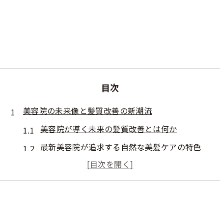
目次
美容院の未来像と髪質改善の新潮流
美容院が導く未来の髪質改善とは何か
最新美容院が追求する自然な美髪ケアの特色
美容院で進化する髪質改善トリートメントの今
美容院未来を実感できる髪質改善の技術力
美容院が変える髪質改善の常識と期待
次世代美容院で叶う理想のヘアケア体験