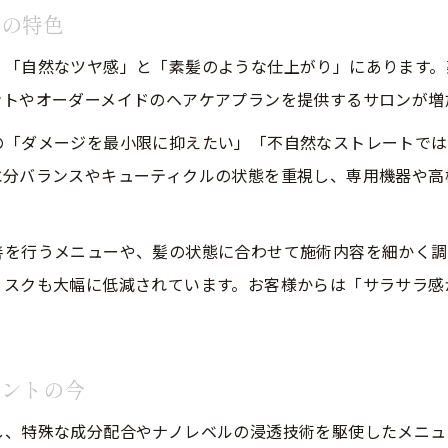
アの特色
美容院の技術革新が髪質改善にもたらす変化
、「自然なツヤ感」と「素髪のような仕上がり」にあります。
美容院未来を象徴する最新テクニックの紹介
ントやオーダーメイドのヘアケアプランを提供するサロンが増
美容院の新技術が実現する髪質改善とは
の「ダメージを最小限に抑えたい」「不自然なストレートでは
美容院で注目される次世代施術のポイント
水分バランスやキューティクルの状態を重視し、専用機器や高
美容院未来で進化するヘアケア技術の要素
美髪を目指すなら知っておきたい美容院事情
善を行うメニューや、髪の状態に合わせて施術内容を細かく調
美容院で美髪を目指す際の注目ポイント
ご予約はこちら
ご予約はこちら
リスクも大幅に低減されています。お客様からは「サラサラ感
美容院選びで美髪を実現するコツと体験談
美容院の髪質改善が美髪に導く理由を解説
美容院未来で美髪を叶えるための工夫とは
メントの今
美容院を活用した髪質改善の成功体験集
し、特殊な成分配合やナノレベルの浸透技術を駆使したメニュ
未来美容室で注目される髪質改善のコツ