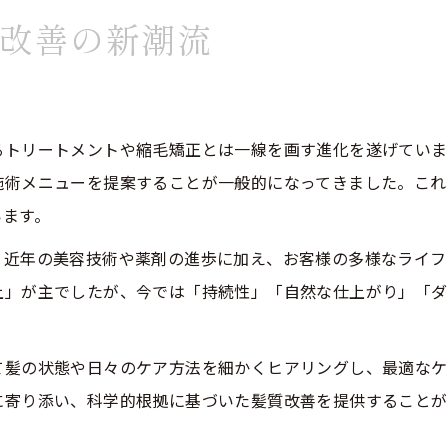
改善の新潮流
美容院で体感できる未来型ヘアケアの魅力
美容院を選んで理想の髪を手に入れる秘訣
か
美容院の新サービスが叶える髪質改善体験
美容院が提供する次世代ヘアケアの充実度
るトリートメントや縮毛矯正とは一線を画す進化を遂げていま
施術メニューを提案することが一般的になってきました。これ
美容院未来で注目される髪質改善プラン
います。
髪質改善の最新動向が導く美容院選び
、近年の美容技術や薬剤の進歩に加え、お客様の多様なライフ
美容院選びで重要な髪質改善の最新事情
上」が主でしたが、今では「持続性」「自然な仕上がり」「ダ
美容院未来を意識した選び方のポイント
髪質改善重視の美容院で満足するために
て髪の状態や日々のケア方法を細かくヒアリングし、最適なケ
美容院で叶える理想の髪質改善の選択基準
に寄り添い、科学的根拠に基づいた髪質改善を提供することが
美容院が持つ髪質改善の専門性と信頼性
未来を感じる美容院の技術革新まとめ