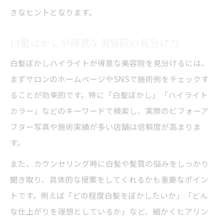
きなヒントとなります。
美容院で叶えるハイライトと白髪ぼかしの
相乗効果
白髪ぼかしが得意な美容院の見分け方
自然な仕上がりを作る美容院の技術を解説
白髪ぼかしハイライトが得意な美容院を見分けるには、
白髪ぼかしとハイライトの違いを美容院目
まずサロンのホームページやSNSで施術例をチェックす
線で比較
ることが効果的です。特に「白髪ぼかし」「ハイライト
美容院で人気のハイライト白髪ぼかし実例
カラー」などのキーワードで検索し、実際のビフォーア
紹介
フター写真や施術実績が多い店舗は信頼度が高まりま
悩みに合わせた美容院の施術提案方法とは
す。
また、カウンセリング時に白髪や髪質の悩みをしっかり
聞き取り、具体的な提案をしてくれるかも重要なポイン
トです。例えば「どの程度白髪をぼかしたいか」「どん
な仕上がりを理想としているか」など、細かくヒアリン