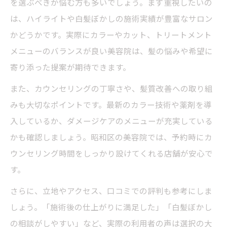
を選ぶべきか悩む方も多いでしょう。まず重視したいの
う
は、ハイライトや白髪ぼかしの施術実績が豊富なサロン
美容院で相談しやすい雰囲気が人気の理由
かどうかです。実際にカラーやカット、トリートメント
白髪が気になり始めたら相談したい美容院
メニューのバランスが良い美容院は、髪の悩みや希望に
白髪ぼかしデビューにおすすめの美容院相
寄り添った提案が期待できます。
談法
また、カウンセリングの丁寧さや、髪質改善への取り組
美容院カウンセリングで理想をしっかり伝
みも大切なポイントです。最新のカラー技術や薬剤を導
えるコツ
入しているか、ダメージケアのメニューが充実している
白髪が気になった時の美容院選びの新基準
かも確認しましょう。昭和区の美容院では、予約時にカ
美容院で悩み解消へ導く相談ポイントまと
ウンセリング時間をしっかり設けてくれる店舗が安心で
め
す。
ハイライト施術前の美容院相談で気を付け
さらに、立地やアクセス、口コミでの評判も参考にしま
たい点
しょう。「施術後の仕上がりに満足した」「白髪ぼかし
ハイライトと白髪ぼかしの相性を徹底解説
の相談がしやすい」など、実際の利用者の声は選択の大