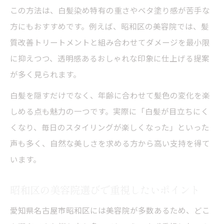
美容院でダメージを抑えた施術の流れを紹
この方法は、白髪染め特有の重さやベタ塗り感が苦手な
介
方にもおすすめです。例えば、昭和区の美容院では、髪
質改善トリートメントと組み合わせてダメージを最小限
透明感重視の美容院ハイライト技術の特徴
に抑えつつ、透明感あるおしゃれな印象に仕上げる提案
白髪ぼかしで傷みにくい美容院選びの工夫
が多く見られます。
髪質改善できる美容院のこだわりポイント
白髪を隠すだけでなく、年齢に合わせて髪色の変化を楽
トリートメント重視の美容院施術で差をつ
しめる点も魅力の一つです。実際に「白髪が目立ちにく
ける
くなり、毎日のスタイリングが楽しくなった」といった
昭和区で注目の白髪ぼかし体験ポイント
声も多く、自然な美しさを求める方から高い支持を得て
昭和区で話題の美容院白髪ぼかし体験談
います。
美容院で体験できるハイライト白髪ぼかし
の流れ
昭和区の美容院選びで重視したいポイント
実際に美容院で感じた白髪ぼかしの持続力
愛知県名古屋市昭和区には美容院が多数あるため、どこ
美容院施術前後の仕上がり変化に注目しよ