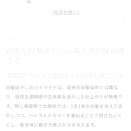
は
昭和区の美容院選びで重視したいポイント
白髪ぼかしが得意な美容院の見分け方
美容院のカウンセリングで失敗を防ぐ秘訣
髪質や悩みに合う美容院の選び方を解説
自然な白髪ぼかしへ導く美容院の選
ハイライトで叶える艶髪の新定番とは
び方
美容院のハイライト施術で艶髪を実現する
方法
美容院で叶える白髪ぼかしの自然な魅力とは
白髪ぼかしと相性抜群のハイライト活用術
白髪ぼかしのハイライトは、従来の白髪染めとは異な
美容院で人気のハイライト新定番を解説
り、自然な透明感や立体感を活かした仕上がりが特徴で
自然な立体感を作る美容院ハイライト技術
す。特に美容院での施術では、1本1本の白髪をあえて活
髪質改善も叶う美容院のハイライト提案例
かしつつ、ハイライトカラーを重ねることで目立ちにく
くし、髪全体に動きや柔らかさを与えます。
ダメージ少なく透明感を出す秘訣を公開