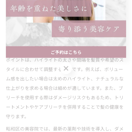
美容院でハイライトを施す際には、自然な立体感を演出
する技術が重要です。昭和区の美容院では、髪の流れや
骨格を活かしたハイライトの配置が得意とされていま
す。細かい筋状のハイライトを重ねることで、全体に動
きと奥行きをプラスし、白髪も自然に馴染みます。
ご予約はこちら
ポイントは、ハイライトの太さや間隔を髪質や希望のス
ご予約はこちら
タイルに合わせて調整することです。例えば、ボリュー
ム感を出したい場合は太めのハイライト、ナチュラルな
仕上がりを求める場合は細めが適しています。また、ブ
リーチを使用する際はダメージリスクもあるため、トリ
ートメントやケアブリーチを併用することで髪の健康を
守ります。
昭和区の美容院では、最新の薬剤や技術を導入し、ダメ