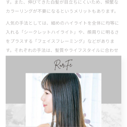
す。また、伸びてきた白髪が目立ちにくいため、頻繁な
カラーリングが不要になるというメリットもあります。
人気の手法としては、細めのハイライトを全体に均等に
入れる「シークレットハイライト」や、顔周りに明るさ
をプラスする「フェイスフレーミング」などがありま
す。それぞれの手法は、髪質やライフスタイルに合わせ
て選ぶことができ、昭和区の美容院では豊富なメニュー
から最適な提案が受けられます。
施術時の失敗例としては、「思ったより明るくなりすぎ
た」「白髪が逆に目立ってしまった」などがあります。
事前のカウンセリングで理想のイメージや不安点をしっ
かり伝えることが、満足いく仕上がりへの近道です。
自然な立体感を作る美容院ハイライト技術