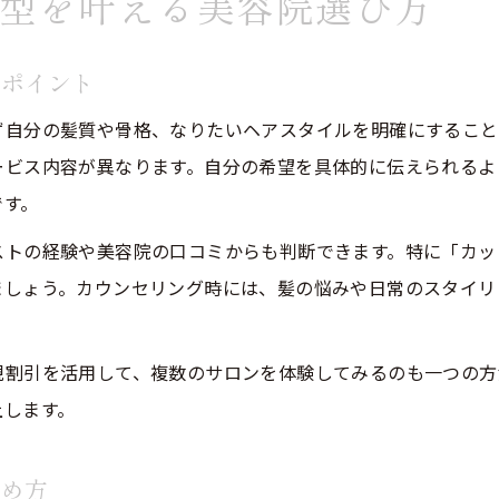
型を叶える美容院選び方
美容院選びで髪質に最適なカットを受けるコツ
昭和区で髪質改善とカットが得意な美容院の特徴
方ポイント
美容院で叶える似合わせカットのポイント解説
昭和区の美容院で丁寧なカウンセリング体験を
ず自分の髪質や骨格、なりたいヘアスタイルを明確にすること
ービス内容が異なります。自分の希望を具体的に伝えられるよ
髪質別のカット事例で美容院技術を比較しよう
です。
理想のヘアスタイルを昭和区で実現するには
トの経験や美容院の口コミからも判断できます。特に「カット
美容院カットで昭和区理想ヘアを叶える秘訣
ましょう。カウンセリング時には、髪の悩みや日常のスタイリ
プロ美容院が提案する昭和区スタイルの魅力
カット前の相談で昭和区美容院を活用する方法
規割引を活用して、複数のサロンを体験してみるのも一つの方
昭和区 美容院 安いでも技術を見極めるコツ
上します。
髪質や長さ別昭和区美容院の選び方ガイド
カット技術重視なら昭和区の美容院が最適
極め方
昭和区美容院で高いカット技術を体感する方法