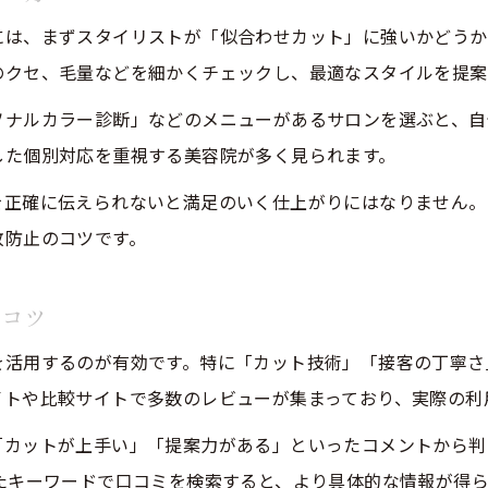
には、まずスタイリストが「似合わせカット」に強いかどうか
美容院でカットが得意なスタイリストを選ぶコツ
のクセ、毛量などを細かくチェックし、最適なスタイルを提案
口コミで選ぶ昭和区美容院の技術力徹底比較
ソナルカラー診断」などのメニューがあるサロンを選ぶと、自
昭和区 メンズにもおすすめ美容院カット体験
した個別対応を重視する美容院が多く見られます。
昭和区 美容院 安い店のカット満足度を検証
美容院を通じたカット満足度アップの秘訣
を正確に伝えられないと満足のいく仕上がりにはなりません。
敗防止のコツです。
美容院で満足度が高まるカット相談の進め方
昭和区美容院でリピートしたくなる理由を解説
ご予約はこちら
ご予約はこちら
くコツ
美容院選びに役立つ昭和区の口コミ活用術
を活用するのが有効です。特に「カット技術」「接客の丁寧さ
美容院カット後のお手入れアドバイスまとめ
イトや比較サイトで多数のレビューが集まっており、実際の利
昭和区 美容院 メンズ満足のポイントも紹介
昭和区で通いやすい美容院とその選定ポイント
カットが上手い」「提案力がある」といったコメントから判断
たキーワードで口コミを検索すると、より具体的な情報が得
美容院通いが続く昭和区のサロン選びのコツ