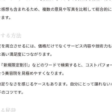
昭和区美容院のアクセスと予約しやすさ比較
な感想も含まれるため、複数の意見や写真を比較して総合的に
せます。
美容院カットと通いやすさ両立のチェック法
昭和区 美容院 安い価格帯の通いやすさ評価
立する方法
昭和区 美容院 メンズも通いやすい理由解説
度を両立させるには、価格だけでなくサービス内容や技術力も
は高い満足度につながります。
」「新規限定割引」などのワードで検索すると、コストパフォ
合う美容院を見極めやすくなります。
物足りなさを感じるケースもあります。自分にとって譲れない
びのコツです。
する秘訣