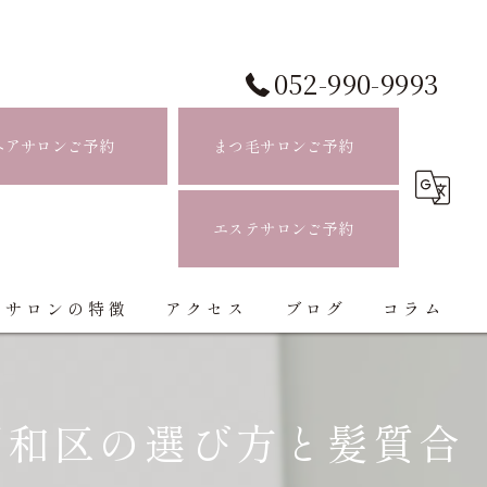
052-990-9993
ヘアサロンご予約
まつ毛サロンご予約
エステサロンご予約
当サロンの特徴
アクセス
ブログ
コラム
白髪ぼかし
昭和区の選び方と髪質合
ハイライト