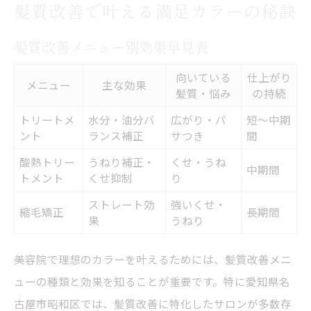
髪質改善で叶える満足カラーの秘訣
髪質改善メニュー別効果早見表
向いている
仕上がり
メニュー
主な効果
髪質・悩み
の持続
トリートメ
水分・油分バ
広がり・パ
短～中期
ント
ランス補正
サつき
間
酸熱トリー
うねり補正・
くせ・うね
中期間
トメント
くせ抑制
り
ストレート効
強いくせ・
縮毛矯正
長期間
果
うねり
美容院で理想のカラーを叶えるためには、髪質改善メニ
ューの種類と効果を知ることが重要です。特に愛知県名
古屋市昭和区では、髪質改善に特化したサロンが多数存