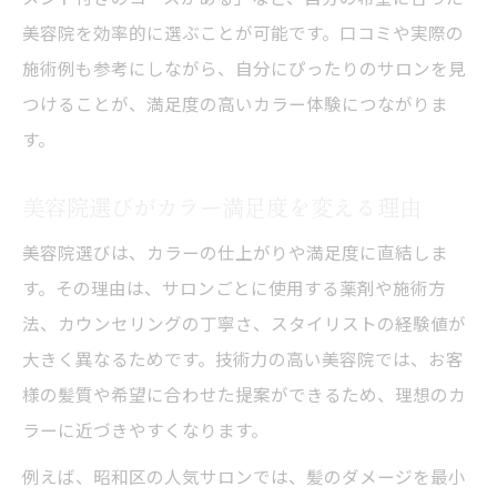
美容院でできるカラー後のケア方法
美容院を効率的に選ぶことが可能です。口コミや実際の
カラー施術時のダメージ軽減テクニック
施術例も参考にしながら、自分にぴったりのサロンを見
髪を守る美容院の最新ケアメニュー
つけることが、満足度の高いカラー体験につながりま
カラー後も美髪をキープする秘訣
す。
昭和区で人気の美容院と美髪ケア術
美容院選びがカラー満足度を変える理由
昭和区の人気美容院美髪ケア比較表
美髪ケアが得意な美容院の特徴とは
美容院選びは、カラーの仕上がりや満足度に直結しま
美容院で体験できる最新美髪トリートメン
す。その理由は、サロンごとに使用する薬剤や施術方
ト
法、カウンセリングの丁寧さ、スタイリストの経験値が
大きく異なるためです。技術力の高い美容院では、お客
SNSで話題の美髪ケア術を紹介
様の髪質や希望に合わせた提案ができるため、理想のカ
美容院選びと美髪の関係性を解説
ラーに近づきやすくなります。
例えば、昭和区の人気サロンでは、髪のダメージを最小