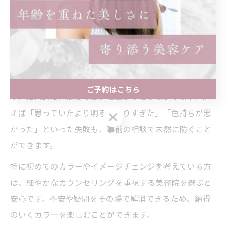
寧なカウンセリングを重視するサロンは、髪質や履歴、
希望の色味など細かくヒアリングし、理想のスタイルを
実現するための提案を行っています。
カウンセリングを重視することで、髪のダメージや過去
の施術履歴を踏まえた無理のないカラー提案が可能とな
ご予約はこちら
り、結果的に満足度の高い仕上がりにつながります。例
えば「思っていたより明るくなりすぎた」「色持ちが悪
ご予約はこちら
かった」といった失敗も、事前の相談で未然に防ぐこと
ができます。
特に初めてのカラーやイメージチェンジを考えている方
は、細やかなカウンセリングを重視する美容院を選ぶと
安心です。不安や疑問をその場で解消できるため、納得
のいくカラーを楽しむことができます。