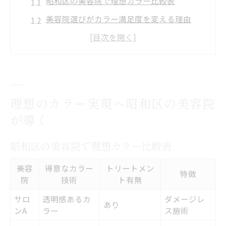
昭和区の美容院で理想カラー比較表
美容院選びがカラー満足度を変える理由
髪質や悩みに合わせた美容院の提案力
話題の美容院で叶う最新カラー体験
美容院のカウンセリングが重要なワケ
美容院選びで失敗しないコツとは何か
理想のカラー実現へ昭和区の美容院
美容院の選び方ポイント徹底比較
が導く
失敗しない美容院選びのチェックリスト
昭和区の美容院で理想カラー比較表
カウンセリング重視の美容院が安心な理由
昭和区エリアで人気の美容院特徴まとめ
美容
得意なカラー
トリートメン
特徴
院
技術
ト有無
口コミや評判を活かした美容院選定術
サロ
透明感あるカ
ダメージレ
失敗を繰り返さない昭和区カラー体験談
あり
ンA
ラー
ス施術
昭和区の美容院利用者カラー体験比較