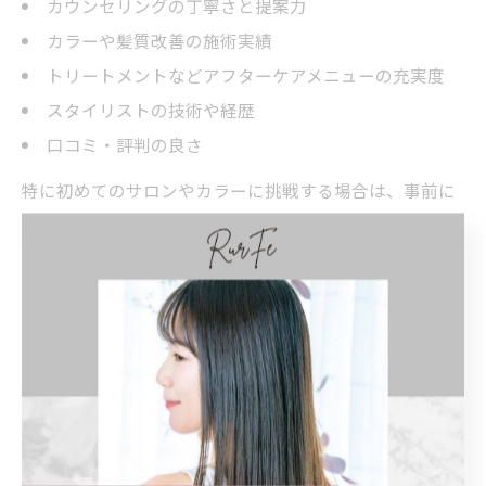
カウンセリングの丁寧さと提案力
カラーや髪質改善の施術実績
トリートメントなどアフターケアメニューの充実度
スタイリストの技術や経歴
口コミ・評判の良さ
特に初めてのサロンやカラーに挑戦する場合は、事前に
サロンの公式サイトやSNSで施術事例を確認し、理想の
スタイルに近い実績があるかをチェックするのがおすす
めです。万一の希望とのズレを防ぐためにも、納得でき
るまで相談できるサロンを選びましょう。
カウンセリング重視の美容院が安心な理由
カラー施術で満足できる仕上がりを得るには、カウンセ
リングが最も重要な工程です。昭和区の美容院でも、丁