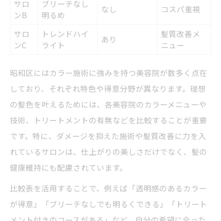
サロ
ブリーチなし
なし
コスパ重視
カラー施術で満足できた人の体験談
ンB
明るめ
美容院選びで失敗したリアルな声
サロ
トレンドハイ
髪質改善メ
あり
ンC
ライト
ニュー
カラー後の満足度を左右する要素一覧
体験談から学ぶ美容院選びの極意
昭和区にはカラー施術に強みを持つ美容院が数多く点在
髪質改善で叶える満足カラーの秘訣
しており、それぞれ特色や得意分野が異なります。理想
髪質改善メニュー別効果早見表
の髪色を叶えるためには、各美容院のカラーメニューや
美容院でカラーと髪質改善を両立する方法
技術、トリートメントの有無などを比較することが重要
満足度が高まる美容院の髪質改善サービス
です。特に、ダメージを抑えた施術や髪質改善に力を入
れているサロンは、仕上がりの美しさだけでなく、髪の
髪質改善カラーが注目される理由
健康維持にも配慮されています。
自分の髪質タイプ別おすすめ美容院
比較表を活用することで、例えば「透明感のあるカラー
カラー後のダメージを防ぐ美容院の工夫
が得意」「ブリーチなしでも明るくできる」「トリート
ダメージケア重視美容院サービス比較
メント付きのコースがある」など、自分の希望に合った