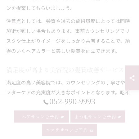
ンを提案してもらいましょう。
注意点としては、髪質や過去の施術履歴によっては同時
施術が難しい場合もあります。事前カウンセリングでリ
スクや仕上がりイメージをしっかり共有することで、納
得のいくヘアカラーと美しい髪質を両立できます。
満足度が高まる美容院の髪質改善サービス
満足度の高い美容院では、カウンセリングの丁寧さやア
フターケアの充実度が大きなポイントとなります。昭和
052-990-9993
区の美容院の中には、一人ひとりの髪質や希望をじっく
り聞き取り、最適な髪質改善サービスを提案してくれる
ヘアサロンご予約
まつ毛サロンご予約
サロンが多く存在します。
エステサロンご予約
例えば、最新のトリートメント技術を導入し、カラー後