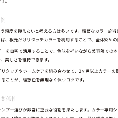
です。
美容院カラーの持ちを良くする生活習慣とは
美容院での定期メンテナンス活用術を紹介
践例
美容院提案のトリートメントで色持ちアップ
通う頻度を抑えたいと考える方は多いです。頻繁なカラー施術
美容院アドバイスを活かす髪色維持のコツ
えば、根元だけリタッチカラーを利用することで、全体染めの
プーを自宅で活用することで、色味を補いながら美容院での本
つ、美しさを維持できます。
「リタッチやホームケアを組み合わせて、2ヶ月以上カラーの
けることが、理想色を無理なく保つコツです。
の関係性
ャンプー選びが非常に重要な役割を果たします。カラー専用シ