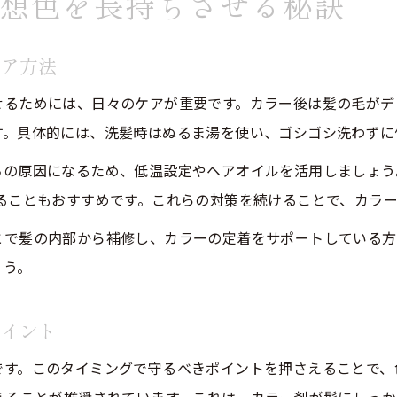
想色を長持ちさせる秘訣
美容院で失敗しないカラー剤選びの基準とは
美容院のカウンセリング活用で理想色を実現
ケア方法
ヘアカラー専門店と美容院の違いを知ろう
美容院の施術事例を活用したカラー選び術
せるためには、日々のケアが重要です。カラー後は髪の毛がデ
す。具体的には、洗髪時はぬるま湯を使い、ゴシゴシ洗わずに
美容院スタッフとの相談が失敗回避の鍵
頻度を抑えた美容院ヘアケアの実践術
ちの原因になるため、低温設定やヘアオイルを活用しましょう
ることもおすすめです。これらの対策を続けることで、カラ
美容院でカラー頻度を減らすコツとケア法
プリン回避のための美容院リタッチ活用術
とで髪の内部から補修し、カラーの定着をサポートしている方
美容院で長期間理想色を保つ秘訣を解説
ょう。
ヘアカラーの間隔を空ける美容院メンテ術
ポイント
美容院で頻度調整するメリットと方法
カラートリートメント活用時の注意点を解説
です。このタイミングで守るべきポイントを押さえることで、
美容院でのカラートリートメント正しい使い方