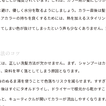
えることが推奨されています。これは、カラー剤が髪にしっ
美容師が懸念するカラートリートメントの理由
は避け、優しく水分を取るようにしましょう。カラー直後は髪
美容院カラーとトリートメント併用の注意点
ヘアカラーの持ちを良くするためには、熱を加えるスタイリン
美容院施術における色ムラ防止の工夫
ってしまい色が抜けてしまったという声も少なくありません。
カラートリートメント使用時の美容院相談術
美容院カラー料金相場とコスト節約のコツ
髪法のコツ
美容院ヘアカラーの料金相場を知るポイント
美容院料金表の見方とコスト比較の極意
には、正しい洗髪方法が欠かせません。まず、シャンプーはカ
ご予約はこちら
ご予約はこちら
美容院で賢くカラー料金を節約する方法
は、染料を早く落としてしまう原因となります。
オンライン予約でお得に美容院を活用するコツ
後のぬるま湯を使うことで色落ちリスクを減らせます。すす
美容院で追加料金を防ぐ注意点を押さえよう
ー後はすぐにタオルドライし、ドライヤーで根元から乾かすこ
理想の髪色を維持するためのメンテナンス方法
ると、キューティクルが開いてカラーが流出しやすくなります
美容院施術後に実践したい自宅ヘアケア法