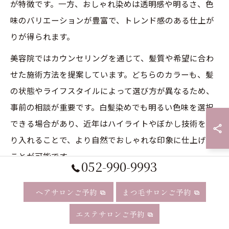
が特徴です。一方、おしゃれ染めは透明感や明るさ、色
味のバリエーションが豊富で、トレンド感のある仕上が
りが得られます。
美容院ではカウンセリングを通じて、髪質や希望に合わ
せた施術方法を提案しています。どちらのカラーも、髪
の状態やライフスタイルによって選び方が異なるため、
事前の相談が重要です。白髪染めでも明るい色味を選択
できる場合があり、近年はハイライトやぼかし技術を取
り入れることで、より自然でおしゃれな印象に仕上げる
ことが可能です。
052-990-9993
白髪染めとおしゃれ染めの違いを美容院目線
ヘアサロンご予約
まつ毛サロンご予約
で解説
エステサロンご予約
視点
白髪染め
おしゃれ染め