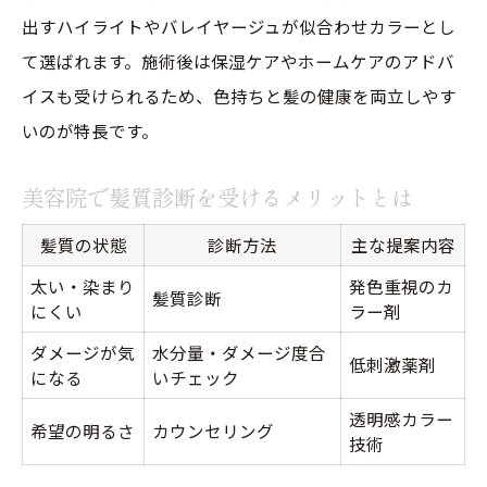
出すハイライトやバレイヤージュが似合わせカラーとし
て選ばれます。施術後は保湿ケアやホームケアのアドバ
イスも受けられるため、色持ちと髪の健康を両立しやす
いのが特長です。
美容院で髪質診断を受けるメリットとは
髪質の状態
診断方法
主な提案内容
ご予約はこちら
ご予約はこちら
太い・染まり
発色重視のカ
髪質診断
にくい
ラー剤
ダメージが気
水分量・ダメージ度合
低刺激薬剤
になる
いチェック
透明感カラー
希望の明るさ
カウンセリング
技術