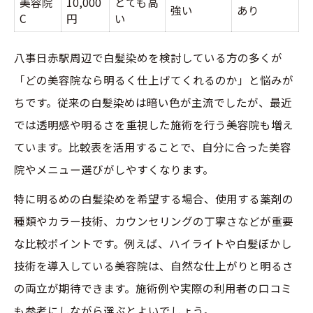
美容院
美容院で髪質診断を受けるメリットとは
10,000
とても高
強い
あり
C
円
い
髪質別に明るさを調整するポイント解説
自分にぴったりのカラーを見つける美容院
八事日赤駅周辺で白髪染めを検討している方の多くが
活用法
「どの美容院なら明るく仕上げてくれるのか」と悩みが
自然な明るさを叶える美容院の工夫とは
ちです。従来の白髪染めは暗い色が主流でしたが、最近
では透明感や明るさを重視した施術を行う美容院も増え
美容院で実現する自然な明るさのカラーテ
ています。比較表を活用することで、自分に合った美容
クニック表
院やメニュー選びがしやすくなります。
透明感を引き出す美容院の施術ポイント
自然な仕上がりを目指す美容院選びのコツ
特に明るめの白髪染めを希望する場合、使用する薬剤の
種類やカラー技術、カウンセリングの丁寧さなどが重要
明るく見える白髪染めの秘密を解説
な比較ポイントです。例えば、ハイライトや白髪ぼかし
美容院でのカウンセリングが仕上がりに与
技術を導入している美容院は、自然な仕上がりと明るさ
える影響
の両立が期待できます。施術例や実際の利用者の口コミ
白髪染めとおしゃれ染めの違い徹底比較
も参考にしながら選ぶとよいでしょう。