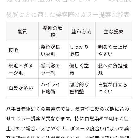
髪質ごとに適した美容院のカラー提案比較表
薬剤の種
髪質
塗布方法
主な提案
類
発色が良
しっかり
明るく仕上げ
硬毛
い薬剤
塗布
やすい
細毛・ダメ
低刺激カ
優しく塗
髪への負担軽
ージ毛
ラー剤
布
減
ハイライ
部分的な
白髪が目立ち
白髪が多い
ト施術
色調整
にくい
八事日赤駅近くの美容院では、髪質や白髪の状態に合わ
せてカラー提案が異なります。特に白髪染めで明るく仕
上げたい場合、太さやくせ、ダメージ度合いによって薬
剤の選定や塗布方法が変わるため、比較表で違いを確認