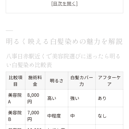
美容院で明るく染める白髪染めの最新トレ
ンドとは
明るい似合わせカラーが叶う美容院の選び
方ポイント
明るく映える白髪染めの魅力を解説
話題の明るい白髪染めが人気の理由を徹底
解説
八事日赤駅近くで美容院選びに迷ったら明る
白髪でも明るい髪色を楽しみたい方におす
い白髪染め比較表
すめの方法
比較項
施術料
白髪カバー
アフターケ
髪質別に選ぶ似合わせカラーの秘訣
明るさ
目
金
力
ア
髪質ごとに適した美容院のカラー提案比較
美容院
8,000
高い
強い
あり
表
A
円
くせ毛や細毛に合う美容院の似合わせカラ
美容院
7,000
中程度
中
なし
B
円
ー術