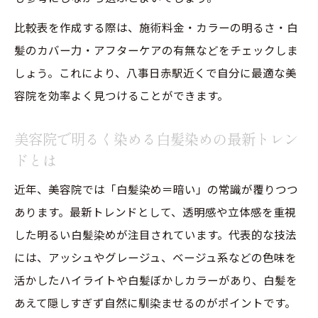
美容院で比較する白髪染めとおしゃれ染め
比較表を作成する際は、施術料金・カラーの明るさ・白
の特徴表
髪のカバー力・アフターケアの有無などをチェックしま
白髪染めとおしゃれ染めの違いを美容院目
しょう。これにより、八事日赤駅近くで自分に最適な美
線で解説
容院を効率よく見つけることができます。
どちらが髪に優しい？美容院での選び方
明るくできる白髪染めの進化を知ろう
美容院で明るく染める白髪染めの最新トレン
美容院で相談すべきカラー選びのポイント
ドとは
透明感カラーで白髪をカバーする方法
近年、美容院では「白髪染め＝暗い」の常識が覆りつつ
美容院の透明感カラー施術内容一覧表
あります。最新トレンドとして、透明感や立体感を重視
白髪をぼかす透明感カラーの魅力とは
した明るい白髪染めが注目されています。代表的な技法
には、アッシュやグレージュ、ベージュ系などの色味を
美容院で叶えるツヤ感アップの秘訣
活かしたハイライトや白髪ぼかしカラーがあり、白髪を
透明感を出すためのカラー選びのコツ
あえて隠しすぎず自然に馴染ませるのがポイントです。
美容院で人気のハイライト活用術