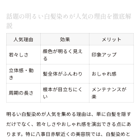
話題の明るい白髪染めが人気の理由を徹底解
説
人気理由
効果
メリット
顔色が明るく見え
若々しさ
印象アップ
る
立体感・動
髪全体がふんわり
おしゃれ感
き
根本が目立ちにく
メンテナンスが
周期の長さ
い
楽
明るい白髪染めが人気を集める理由は、単に白髪を隠す
だけでなく、若々しさやおしゃれ感を演出できる点にあ
ります。特に八事日赤駅近くの美容院では、白髪染めと