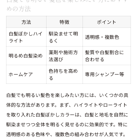
めの方法
方法
特徴
ポイント
白髪ぼかしハイ
馴染ませて明
透明感・複数色
ライト
るく
薬剤や施術方
髪質や白髪割合に
明るめ白髪染め
法選び
合わせる
色持ちを高め
ホームケア
専用シャンプー等
る
白髪でも明るい髪色を楽しみたい方には、いくつかの具
体的な方法があります。まず、ハイライトやローライト
を取り入れた白髪ぼかしカラーは、白髪と地毛を自然に
馴染ませつつ全体を明るく見せるのに効果的です。特に
透明感のある色味や、複数色の組み合わせが人気です。