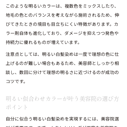
このような明るいカラーは、複数色をミックスしたり、
白髪が目立ちにくい色味の選び方ガイド
地毛の色とのバランスを考えながら施術されるため、伸
美容院でおすすめの白髪が目立ちにくい色
びてきたときの境目も目立ちにくい特徴があります。カ
味比較表
ラー剤自体も進化しており、ダメージを抑えつつ発色や
白髪がなじみやすい明るい色味の選び方
持続力に優れるものが増えています。
美容院で相談できるカラーバリエーション
注意点としては、明るい白髪染めは一度で理想の色に仕
白髪率別に最適なカラーを提案
上げるのが難しい場合もあるため、美容師としっかり相
美容院のプロが教える色選びのポイント
談し、数回に分けて理想の明るさに近づけるのが成功の
コツです。
明るい似合わせカラーが叶う美容院の選び方
ポイント
自分に似合う明るい白髪染めを実現するには、美容院選