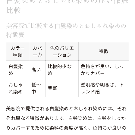
比較
美容院で比較する白髪染めとおしゃれ染めの
特徴表
カラー
カバ
色のバリエ
特徴
種類
ー力
ーション
白髪染
比較的少な
色持ちが良い、しっ
高い
め
め
かりカバー
おしゃ
低〜
透明感や明るさ、ト
豊富
れ染め
中
レンド感
美容院で提供される白髪染めとおしゃれ染めには、それ
ぞれ異なる特徴があります。白髪染めは、白髪をしっか
りカバーするために染料の濃度が高く、色持ちが良いの