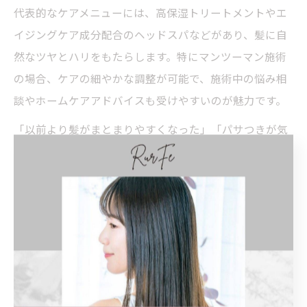
代表的なケアメニューには、高保湿トリートメントやエ
イジングケア成分配合のヘッドスパなどがあり、髪に自
然なツヤとハリをもたらします。特にマンツーマン施術
の場合、ケアの細やかな調整が可能で、施術中の悩み相
談やホームケアアドバイスも受けやすいのが魅力です。
「以前より髪がまとまりやすくなった」「パサつきが気
にならなくなった」という喜びの声が多く、大人女性の
髪悩みに寄り添った美容院ならではのサポート体制が整
っています。艶やかで若々しい印象を目指したい方に
は、こうしたサロンの艶髪ケアがおすすめです。
八事日赤の落ち着いた美容院で癒やし体験
八事日赤エリアの美容院は、落ち着いたインテリアと静