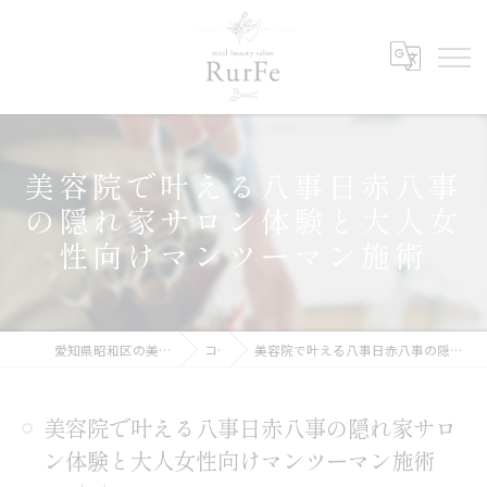
美容院で叶える八事日赤八事
の隠れ家サロン体験と大人女
性向けマンツーマン施術
愛知県昭和区の美容院ならRurFe【ルルフェ】
コラム
美容院で叶える八事日赤八事の隠れ家サロン体験と大人女性向けマンツーマン施術
美容院で叶える八事日赤八事の隠れ家サロ
ン体験と大人女性向けマンツーマン施術