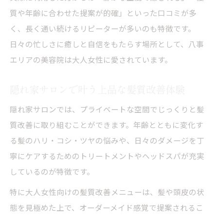
質や年齢に合わせた提案が的確」といった口コミが多
感
く、長く通い続けるリピーターが多いのも特徴です。
マンツーマン施術が叶える長いお付き合い
日々の忙しさに癒しと自信をもたらす場所として、八事
の理由
エリアの美容院は大人女性に愛されています。
大人女性が求める美容院へのこだわりポイ
ント
隠れ家サロンで叶う上品な髪質改善体験
八事日赤エリアで見つける理想の美容院体
隠れ家サロンでは、プライベートな空間でじっくりと髪
験
質改善に取り組むことができます。年齢とともに変化す
る髪のハリ・コシ・ツヤの悩みや、日々のダメージを丁
寧にケアするためのトリートメントやヘッドスパが充実
しているのが特徴です。
特に大人女性向けの髪質改善メニューは、髪や頭皮の状
態を見極めた上で、オーダーメイド感覚で提案されるこ