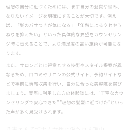
美容院のマンツーマン施術が選ばれる理由
理想の自分に近づくためには、まず自分の髪質や悩み、
なりたいイメージを明確にすることが大切です。例え
大人女性に最適な髪質改善の提案ポイント
ば、「髪のパサつきが気になる」「年齢によるクセやう
プライベート感ある美容院で感じる安心感
ねりを抑えたい」といった具体的な要望をカウンセリン
八事エリアの隠れ家サロンで叶う艶髪体験
グ時に伝えることで、より満足度の高い施術が可能にな
担当者との信頼関係が生む上質な仕上がり
ります。
八事日赤近くで見つける癒やしの美容院選び
また、サロンごとに得意とする技術やスタイル提案が異
八事日赤駅周辺で癒やしを求める大人女性
なるため、口コミやサロンの公式サイト、予約サイトな
へ
どで事前に情報収集を行い、自分に合った美容院を選び
落ち着いた空間の美容院で心と髪をリセッ
ましょう。実際に利用した方の体験談には、"丁寧なカウ
ト
ンセリングで安心できた" "理想の髪型に近づけた"といっ
隠れ家サロンの予約しやすさと通いやすさ
た声が多く見受けられます。
マンツーマン対応が叶える納得のヘア体験
八事エリアで大人女性に愛される理由
美容院選びで重視したいポイントを解説