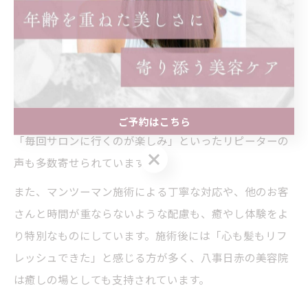
かな空間づくりが特徴です。隠れ家サロンとして、日常
の忙しさから離れて心身ともにリラックスできる環境を
提供しています。
特に人気が高いのは、アロマの香りや心地よいBGMが流
れる中で受けるヘッドスパやマッサージメニューです。
これらはストレス解消や頭皮環境の改善にも効果的で、
ご予約はこちら
「毎回サロンに行くのが楽しみ」といったリピーターの
ご予約はこちら
声も多数寄せられています。
また、マンツーマン施術による丁寧な対応や、他のお客
さんと時間が重ならないような配慮も、癒やし体験をよ
り特別なものにしています。施術後には「心も髪もリフ
レッシュできた」と感じる方が多く、八事日赤の美容院
は癒しの場としても支持されています。