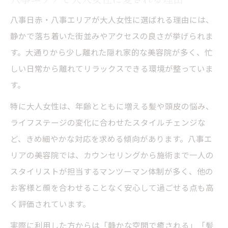
年齢を問わず輝くヘアスタイルを提案する場所
八事日赤・八事エリアが大人女性に選ばれる理由には、
美容院で年齢に合わせた髪型提案の魅力
静かで落ち着いた街並みやアクセスの良さが挙げられま
す。大通りから少し離れた隠れ家的な美容院が多く、忙
大人女性向け隠れ家サロンのカウンセリン
しい日常から離れてリラックスできる環境が整っていま
グ力
す。
八事の美容院が叶える艶やかで今風なヘア
スタイル
特に大人女性は、年齢とともに増える髪や頭皮の悩み、
マンツーマン施術が年齢悩みに寄り添う理
ライフステージの変化に合わせたスタイルチェンジな
由
ど、きめ細やかな対応を求める傾向があります。八事エ
リアの美容院では、カウンセリングから施術まで一人の
自分らしさを引き出す美容院の選び方を紹
スタイリストが担当するマンツーマン体制が多く、他の
介
お客様と顔を合わせることなく安心して過ごせる点も高
通い続けたくなる美容院の魅力を徹底解剖
く評価されています。
美容院選びで大切な安心感と信頼感とは
実際に利用した方からは「静かな空間で癒される」「髪
隠れ家サロンならではの居心地の良さを体