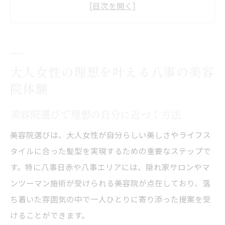
隠れ家サロンで叶う上品な髪質改善体験
マンツーマン施術がもたらす安心感と満足
度
八事日赤駅周辺で人気の美容院の魅力
大人女性の理想を叶える八事の美容
落ち着きある隠れ家サロンで髪質改善の時間を
院体験
プライベート空間の美容院で特別な時間を
体感
美容院選びで理想の自分に近づく方法
髪質改善に強い隠れ家サロンの選び方
美容院選びは、大人女性が自分らしい美しさやライフス
大人女性向け美容院で受ける艶髪ケアの特
タイルに合った髪型を実現するための重要なステップで
徴
す。特に八事日赤や八事エリアには、隠れ家サロンやマ
八事日赤の落ち着いた美容院で癒やし体験
ンツーマン施術が受けられる美容院が点在しており、落
マンツーマン施術が叶える理想の髪質改善
ち着いた雰囲気の中で一人ひとりに寄り添った提案を受
けることができます。
マンツーマン施術が導く上質な艶髪の秘密