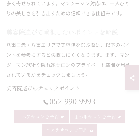
多く寄せられています。マンツーマン対応は、一人ひと
りの美しさを引き出すための信頼できる仕組みです。
美容院選びで重視したいポイントを解説
八事日赤・八事エリアで美容院を選ぶ際は、以下のポイ
ントを参考にすると失敗しにくくなります。まず、マン
ツーマン施術や隠れ家サロンのプライベート空間が用意
されているかをチェックしましょう。
美容院選びのチェックポイント
カウンセリングの丁寧さと提案力
052-990-9993
髪質改善やヘッドスパなどの専門的なメニューの有無
ヘアサロンご予約
まつ毛サロンご予約
予約の取りやすさと通いやすい立地
口コミや実際の利用者の体験談
エステサロンご予約