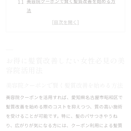
美容院クーポンで賢く髪質改善を始める方
法
初回限定クーポン活用で美容院をもっと身
近に
美容院選びはクーポン内容と施術実績が決
め手
お得に髪質改善したい女性必見の美
美容院クーポン利用で日常ケアも手軽にラ
容院活用法
ンクアップ
髪質改善重視の美容院クーポン最新トレン
美容院クーポンで賢く髪質改善を始める方法
ド
美容院クーポンを活用すれば、愛知県名古屋市昭和区で
昭和区で選ぶ満足度重視の美容院クーポン術
髪質改善を始める際のコストを抑えつつ、質の高い施術
美容院クーポン比較で満足度を高める選び
を受けることが可能です。特に、髪のパサつきやうね
方
り、広がりが気になる方には、クーポン利用による髪質
美容院のクーポン条件を見極めるポイント