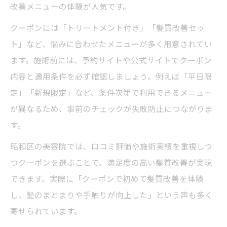
改善メニューの体験が人気です。
満足度アップする美容院クーポンの賢い活
クーポンには「トリートメント付き」「髪質改善セッ
用法
ト」など、悩みに合わせたメニューが多く用意されてい
口コミで評判の美容院クーポンの特徴とは
ます。施術前には、予約サイトや公式サイトでクーポン
美容院クーポンで施術内容とコスパを両立
内容と適用条件を必ず確認しましょう。例えば「平日限
するコツ
定」「新規限定」など、条件次第で利用できるメニュー
クーポン利用なら叶う髪悩み別おすすめ施術
が異なるため、事前のチェックが失敗防止につながりま
美容院クーポンでダメージケアもお得に体
す。
験
昭和区の美容院では、口コミ評価や施術実績を重視しつ
髪悩みに応える美容院クーポンの選び方の
つクーポンを選ぶことで、満足度の高い髪質改善が実現
コツ
できます。実際に「クーポンで初めて髪質改善を体験
パサつきや広がり対策も美容院クーポンで
し、髪のまとまりや手触りが向上した」という声も多く
実現
寄せられています。
白髪ぼかしも美容院クーポンで気軽に試せ