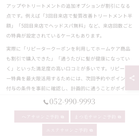
アップやトリートメントの追加オプションが割引になる
点です。例えば「3回目来店で髪質改善トリートメント半
額」「5回目来店でヘッドスパ無料」など、来店回数ごと
の特典が設定されているケースもあります。
実際に「リピータークーポンを利用してホームケア商品
も割引で購入できた」「通うたびに髪が健康になってい
く」といった満足度の高い口コミが多いです。リピータ
ー特典を最大限活用するためには、次回予約やポイント
付与の条件を事前に確認し、計画的に通うことがポイン
トです。
052-990-9993
ヘアサロンご予約
まつ毛サロンご予約
エステサロンご予約
口コミで話題！納得の美容院選びと