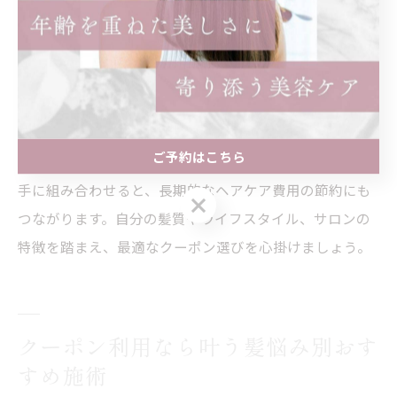
す。昭和区では、カット・カラー・トリートメントがセ
ットになったクーポンや、初回限定の髪質改善メニュー
が人気を集めています。これらのクーポンを活用するこ
とで、普段よりワンランク上の施術をお得に体験できる
のが大きな魅力です。
ご予約はこちら
また、リピーター向けクーポンや平日限定クーポンを上
手に組み合わせると、長期的なヘアケア費用の節約にも
ご予約はこちら
つながります。自分の髪質やライフスタイル、サロンの
特徴を踏まえ、最適なクーポン選びを心掛けましょう。
クーポン利用なら叶う髪悩み別おす
すめ施術