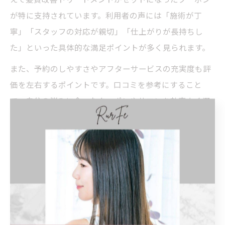
が特に支持されています。利用者の声には「施術が丁
寧」「スタッフの対応が親切」「仕上がりが長持ちし
た」といった具体的な満足ポイントが多く見られます。
また、予約のしやすさやアフターサービスの充実度も評
価を左右するポイントです。口コミを参考にすること
で、自分の悩みに合ったクーポンやサロンを効率よく選
ぶことが可能となり、施術後の満足度向上につながりま
す。
美容院クーポンで施術内容とコスパを両立す
るコツ
美容院クーポンでコスパを最大限に引き出すには、割引
率だけでなく施術内容の充実度を重視することが重要で