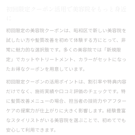
初回限定クーポン活用で美容院をもっと身近
る
に
美容院クーポン利用で自分専用の髪質改善
提案
初回限定の美容院クーポンは、昭和区で新しい美容院を
試したい方や髪質改善を初めて体験する方にとって、非
髪質改善を実感する最新クーポン活用アイデア
常に魅力的な選択肢です。多くの美容院では「新規限
最新美容院クーポンで髪質改善の効果を実
定」でカットやトリートメント、カラーがセットになっ
感
たお得なクーポンを用意しています。
美容院クーポンを併用してワンランク上の
初回限定クーポンの活用ポイントは、割引率や特典内容
仕上がりへ
だけでなく、施術実績や口コミ評価のチェックです。特
美容院の限定クーポンで髪質改善を加速さ
に髪質改善メニューの場合、担当者の技術力やアフター
せる方法
ケアの提案力が仕上がりに大きく影響します。経験豊富
話題の美容院クーポンで髪の変化を楽しむ
なスタイリストがいる美容院を選ぶことで、初めてでも
コツ
安心して利用できます。
美容院クーポン活用でリピーター満足度を