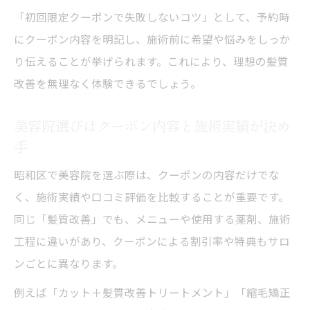
「初回限定クーポンで失敗しないコツ」として、予約時
高める秘訣
にクーポン内容を明記し、施術前に希望や悩みをしっか
口コミで話題！納得の美容院選びとクーポン活
り伝えることが挙げられます。これにより、理想の髪質
用術
改善を無理なく体験できるでしょう。
口コミ評価が高い美容院クーポンの選び方
美容院の評判とクーポン内容を両方チェッ
美容院選びはクーポン内容と施術実績が決め
ク
手
口コミで人気の美容院クーポン活用のコツ
昭和区で美容院を選ぶ際は、クーポンの内容だけでな
美容院クーポンと口コミで納得の施術体験
く、施術実績や口コミ評価を比較することが重要です。
を
同じ「髪質改善」でも、メニューや使用する薬剤、施術
口コミを参考に美容院クーポンで理想の髪
工程に違いがあり、クーポンによる割引率や特典もサロ
質へ
ンごとに異なります。
美しく仕上げるための賢いクーポン活用ポイン
例えば「カット＋髪質改善トリートメント」「縮毛矯正
ト