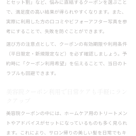
とセット割」など、悩みに直結するクーポンを選ぶこと
美容院クーポンで美しい仕上がりを目指す
で、満足度の高い結果が得られやすくなります。また、
工夫
実際に利用した方の口コミやビフォーアフター写真を参
美容院のクーポン条件を最大限活かすコツ
考にすることで、失敗を防ぐことができます。
美容院クーポンで施術後も続く美しさを実
選び方の注意点として、クーポンの有効期限や利用条件
感
（平日限定・新規限定など）を必ず確認しましょう。予
美容院クーポンで時短と満足の両立を叶え
約時に「クーポン利用希望」を伝えることで、当日のト
る方法
ラブルも回避できます。
美容院クーポン活用で毎朝のセットが楽に
美容院クーポン利用で日常ケアも手軽にラン
なる理由
クアップ
美容院クーポンの中には、ホームケア用のトリートメン
トやアドバイスがセットになっているものも多く見られ
ます。これにより、サロン帰りの美しい髪を日常でもキ