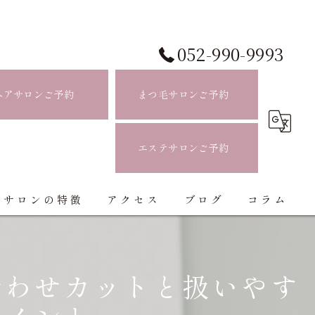
052-990-9993
ヘアサロンご予約
まつ毛サロンご予約
エステサロンご予約
当サロンの特徴
アクセス
ブログ
コラム
白髪ぼかし
合わせカットと扱いやす
ハイライト