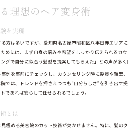
る理想のヘア変身術
美容院の選び方で扱いやすさが大きく変わる理由
髪質改善を重視した美容院探しのポイント
体験を実現
美容院のカウンセリングで叶える再現性の高い髪型
予約時に確認したい美容院の対応力と信頼度
する方は多いですが、愛知県名古屋市昭和区八事日赤エリアに
るためには、まず自身の悩みや希望をしっかり伝えられるカウ
美容院で扱いやすいスタイルに導く施術例
リングで自分に似合う髪型を提案してもらえた」との声が多く
骨格や髪質に応じた最旬カット体験の魅力
ト事例を事前にチェックし、カウンセリング時に髪質や顔型、
美容院で受ける骨格診断カットの魅力を紹介
院では、トレンドを押さえつつも“自分らしさ”を引き出す
髪質診断を活かした美容院の最新カット体験
ストであれば安心して任せられるでしょう。
自分に最適なスタイルを美容院で提案してもらう方
美容院でのカウンセリングが導く納得のヘアチェン
技術とは
骨格や髪質別に選ぶ美容院のおすすめ施術例
に見極める美容院のカット技術が欠かせません。特に、髪のク
朝の時短を叶える再現性カットのポイント