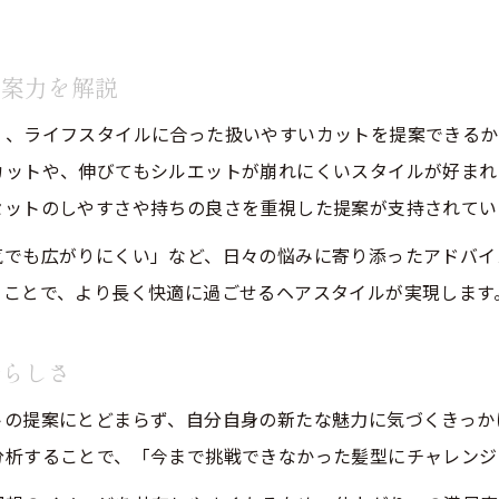
美容院選びで美髪と似合わせを同時に叶えるコツ
髪質改善に強い美容院の特徴と選び方
提案力を解説
似合わせカットと扱いやすさを重視した美容院体験
く、ライフスタイルに合った扱いやすいカットを提案できるか
八事日赤エリアで支持される美容院の魅力を解説
カットや、伸びてもシルエットが崩れにくいスタイルが好まれ
美容院で実感できる美髪へのステップを紹介
セットのしやすさや持ちの良さを重視した提案が支持されてい
気でも広がりにくい」など、日々の悩みに寄り添ったアドバイ
ることで、より長く快適に過ごせるヘアスタイルが実現します
分らしさ
トの提案にとどまらず、自分自身の新たな魅力に気づくきっか
分析することで、「今まで挑戦できなかった髪型にチャレンジ