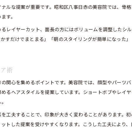
ソナルな提案が重要です。昭和区八事日赤の美容院では、骨格
美容院の再現性カットで朝の支度が楽になる理由
います。
乾かすだけで決まるカットの美容院選びの秘訣
めるレイヤーカット、面長の方にはボリュームを調整したシル
美容院で教わる簡単スタイリングのコツを解説
乾かすだけでまとまる」「朝のスタイリングが簡単になった」
時短と美しさを両立する美容院の技術力とは
毎日のケアが楽になる美容院のカット実例
美容師との信頼築くカウンセリング術解説
ヘア術
美容院のカウンセリングで信頼関係を深める方法
ご予約はこちら
ご予約はこちら
方の関心を集めるポイントです。美容院では、顔型やパーツバ
美容師に伝えたい要望の伝え方と注意点
締めるヘアスタイルを提案しています。ショートボブやレイヤ
美容院で避けたいトラブルと好印象の行動
ん。
美容師に嫌われる客の特徴と対策を紹介
感を工夫することで、印象が大きく変わることがあります。初
理想の美容院体験に導くコミュニケーション術
ィットした提案を受けやすくなります。こうした工夫により、
八事日赤で美髪を目指すあなたへのガイド