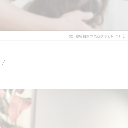
愛知県昭和区の美容院ならRurFe【
い！