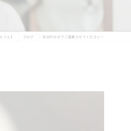
似合わせカット
フェイシャルエステ
まつ毛パーマ
ルルフェ】
ブログ
似合わせボブご提案させてください！