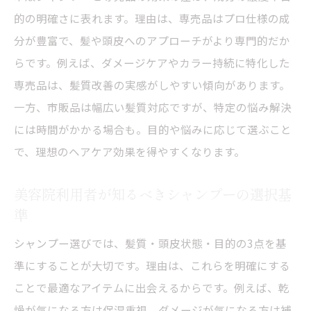
美容院が推すアミノ酸シャンプーの人気理
的の明確さに表れます。理由は、専売品はプロ仕様の成
由
分が豊富で、髪や頭皮へのアプローチがより専門的だか
らです。例えば、ダメージケアやカラー持続に特化した
髪と頭皮に優しいアミノ酸系の実力とは
専売品は、髪質改善の実感がしやすい傾向があります。
市販シャンプーと比較するアミノ酸系の利
一方、市販品は幅広い髪質対応ですが、特定の悩み解決
点
には時間がかかる場合も。目的や悩みに応じて選ぶこと
美容院発アミノ酸系シャンプーの選び方
で、理想のヘアケア効果を得やすくなります。
市販シャンプーと美容院専売品の成分比較
美容院専売と市販シャンプーの成分を徹底
美容院利用者が知るべきシャンプーの選択基
比較
準
市販シャンプーと専売品の成分の違いとは
シャンプー選びでは、髪質・頭皮状態・目的の3点を基
美容院が注目するシャンプー成分の選び方
準にすることが大切です。理由は、これらを明確にする
成分から見る市販シャンプーの特徴と注意
ことで最適なアイテムに出会えるからです。例えば、乾
点
燥が気になる方は保湿重視、ダメージが気になる方は補