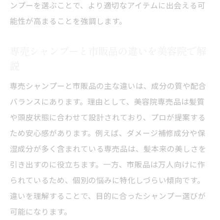
ンプーを選ぶことで、より適切なアイテムに出会える可
美容院愛用者が実践する髪質別シャンプー
能性が高まることを強調します。
術
サロン並みを目指す市販シャンプーの実力
専売シャンプーと市販品の違いを美容院で解
美容院品質に近づく市販シャンプーの選び
説
方
専売シャンプーと市販品の主な違いは、成分の質や配合
サロン並み市販シャンプーの実力を検証
バランスにあります。理由として、美容院専売品は髪質
市販シャンプーはサロンとどう違うのか
や頭皮状態に合わせて設計されており、プロが提案する
美容院がすすめる市販シャンプーの特徴
ため安心感があります。例えば、ダメージ補修成分や保
市販シャンプーで叶うサロン級ヘアケア術
湿成分が多く含まれている専売品は、髪本来の美しさを
美容院監修サロン並み市販品の選び方ポイ
引き出すのに役立ちます。一方、市販品は万人向けに作
ント
られているため、個別の悩みに特化しづらい傾向です。
違いを理解することで、目的に合ったシャンプー選びが
サロン専売シャンプーの本当のメリット
可能になります。
美容院専売シャンプーが選ばれる理由を解