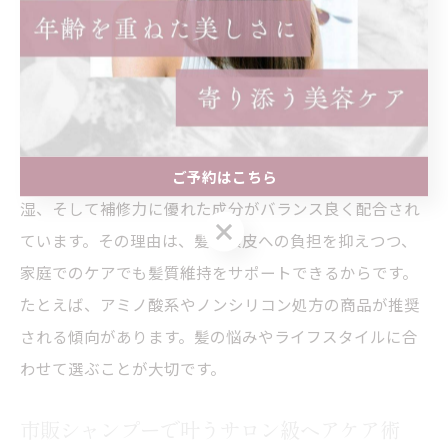
髪質改善やダメージ補修など、目的別に特化した処方が
特徴です。市販品は万人向けですが、専売品は個別の悩
みにより細かく対応できる点が大きな違いです。
美容院がすすめる市販シャンプーの特徴
美容院がすすめる市販シャンプーには、低刺激かつ高保
ご予約はこちら
湿、そして補修力に優れた成分がバランス良く配合され
ご予約はこちら
ています。その理由は、髪や頭皮への負担を抑えつつ、
家庭でのケアでも髪質維持をサポートできるからです。
たとえば、アミノ酸系やノンシリコン処方の商品が推奨
される傾向があります。髪の悩みやライフスタイルに合
わせて選ぶことが大切です。
市販シャンプーで叶うサロン級ヘアケア術