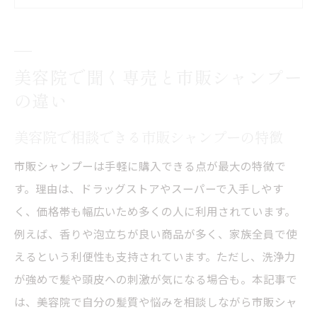
美容院が勧める専売シャンプーの選び方
市販シャンプーと専売品、効果の差とは
美容院利用者が知るべきシャンプーの選択
美容院で聞く専売と市販シャンプー
基準
の違い
美容院視点で見た市販・専売品の使い分け
方
美容院で相談できる市販シャンプーの特徴
髪質に合うシャンプー選びの秘訣とは
市販シャンプーは手軽に購入できる点が最大の特徴で
美容院が伝授する髪質別シャンプー選び術
す。理由は、ドラッグストアやスーパーで入手しやす
市販シャンプーと専売品の髪質適性を解説
く、価格帯も幅広いため多くの人に利用されています。
美容院推奨の髪質別シャンプー選定ポイン
例えば、香りや泡立ちが良い商品が多く、家族全員で使
ト
えるという利便性も支持されています。ただし、洗浄力
市販・専売シャンプーで髪質改善するコツ
が強めで髪や頭皮への刺激が気になる場合も。本記事で
は、美容院で自分の髪質や悩みを相談しながら市販シャ
美容院スタッフが教える失敗しない選び方