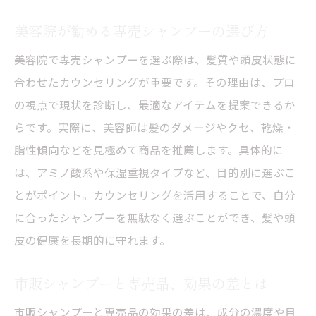
説
美容院が勧める専売シャンプーの選び方
サロン専売シャンプーの保湿力と成分の魅
美容院で専売シャンプーを選ぶ際は、髪質や頭皮状態に
力
合わせたカウンセリングが重要です。その理由は、プロ
美容院愛用の専売シャンプーで感じる効果
の視点で現状を診断し、最適なアイテムを提案できるか
専売シャンプーのメリットと美容院での評
らです。実際に、美容師は髪のダメージやクセ、乾燥・
価
脂性傾向などを見極めて商品を推薦します。具体的に
美容院おすすめサロン専売品の使い方
は、アミノ酸系や保湿重視タイプなど、目的別に選ぶこ
髪や頭皮に優しい専売シャンプーの利点
とがポイント。カウンセリングを活用することで、自分
アミノ酸系シャンプーが注目される理由
に合ったシャンプーを無駄なく選ぶことができ、髪や頭
美容院でも話題のアミノ酸シャンプーの特
皮の健康を長期的に守れます。
徴
市販シャンプーと専売品、効果の差とは
アミノ酸系シャンプーと市販品の違いを解
説
市販シャンプーと専売品の効果の差は、成分の濃度や目