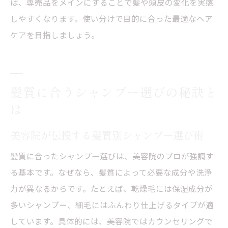
は、専売品をメインにすることで髪や頭皮の変化を実感
髪と頭皮の健康を守るシャンプー選び術
しやすくなります。使い分けで目的に合った最適なヘア
ケアを目指しましょう。
美容院で学ぶ髪と頭皮に優しいシャンプー
術
市販シャンプーと専売品で健康を守る方法
美容院が教える頭皮ケア重視のシャンプー
髪質に合うシャンプー選びの秘訣と
選び
は
髪と頭皮の健康維持に役立つシャンプー活
美容院が伝授する髪質別シャンプー選び術
用法
髪質に合ったシャンプー選びは、美容院のプロが強調す
美容院おすすめ健康サポートシャンプーの
る基本です。なぜなら、髪質によって必要な成分や洗浄
選択
力が異なるからです。たとえば、乾燥毛には保湿成分が
頭皮トラブル予防に最適な美容院シャンプ
多いシャンプー、細毛にはふんわり仕上げるタイプが適
ー術
しています。具体的には、美容院ではカウンセリングで