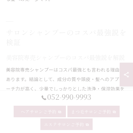
サロンシャンプーのコスパ最強説を
検証
美容院専売シャンプーのコスパ最強説を解説
美容院専売シャンプーはコスパ最強とも言われる理由が
あります。結論として、成分の質や頭皮・髪へのアプロ
ーチ力が高く、少量でしっかりとした洗浄・保湿効果を
052-990-9993
得られるためです。例えば、美容院で扱うシャンプー
は、髪質や悩みに合わせたアミノ酸系や低刺激成分を豊
ヘアサロンご予約
まつ毛サロンご予約
富に配合しています。これにより、毎日のヘアケアでダ
エステサロンご予約
メージを抑えつつ、健康的な髪を維持できるのが特徴で