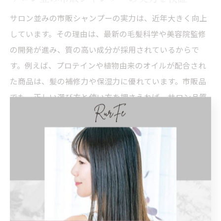
サロン並みの市販シャンプーの実力は、近年大きく向上
しています。その理由は、最新の毛髪科学や美容院監修
の開発が進み、質の高い成分が採用されているからで
す。例えば、プロテインや植物由来のオイルが配合され
た商品は、髪の補修力や保湿力に優れています。市販品
でも、正しい選び方と使い方を押さえれば、サロン品質
に迫るケアが可能です。
市販シャンプーはサロンとどう違うのか
市販シャンプーとサロン専売シャンプーの違いは、成分
の質や配合比率、目的の明確さにあります。なぜこの違
いが生まれるかというと、サロン専売品は専門家のカウ
ンセリングを前提に設計されているからです。例えば、