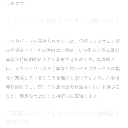
しめます。
まつ毛パーマの負担を抑えるかけ直しスケ
ジュール
まつ毛パーマが長持ちするサロン選びのポイ
まつ毛パーマのかけ直し目安と健康への配
ント
慮
まつ毛パーマを長持ちさせるには、信頼できるサロン選
まつ毛パーマで理想を保つ周期的な見直し
びが重要です。その理由は、熟練した技術者と高品質な
方法
薬剤が持続期間に大きく影響するためです。具体的に
理想の目元を叶える正しい選び方
は、カウンセリングが丁寧なサロンやアフターケアの指
まつ毛パーマで理想の目元を実現する選び
導が充実しているところを選ぶと良いでしょう。八事日
方
赤駅周辺でも、口コミや施術歴の豊富なサロンを選ぶこ
まつ毛パーマの持続期間を踏まえサロンを
とが、理想の仕上がりと持続力に直結します。
選ぶ基準
八事日赤駅エリアでのまつ毛パーマ体験談と
まつ毛パーマのデザイン選びと持続力の関
長持ち術
係性