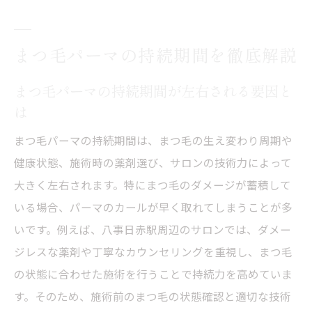
まつ毛パーマの持続期間と八事での傾向を
比較
まつ毛パーマの持続期間を徹底解説
まつ毛パーマの理想的な持続期間を知るポ
イント
まつ毛パーマの持続期間が左右される要因と
まつ毛パーマで持続力を高める方法と注意
は
点
まつ毛パーマの持続期間は、まつ毛の生え変わり周期や
まつ毛パーマの持続期間の目安とサロン選
健康状態、施術時の薬剤選び、サロンの技術力によって
びの基準
大きく左右されます。特にまつ毛のダメージが蓄積して
八事日赤駅周辺で長持ちのコツを紹介
いる場合、パーマのカールが早く取れてしまうことが多
八事日赤駅周辺でまつ毛パーマの持続力を
いです。例えば、八事日赤駅周辺のサロンでは、ダメー
伸ばすコツ
ジレスな薬剤や丁寧なカウンセリングを重視し、まつ毛
まつ毛パーマが長持ちするサロン選びのポ
の状態に合わせた施術を行うことで持続力を高めていま
イント
す。そのため、施術前のまつ毛の状態確認と適切な技術