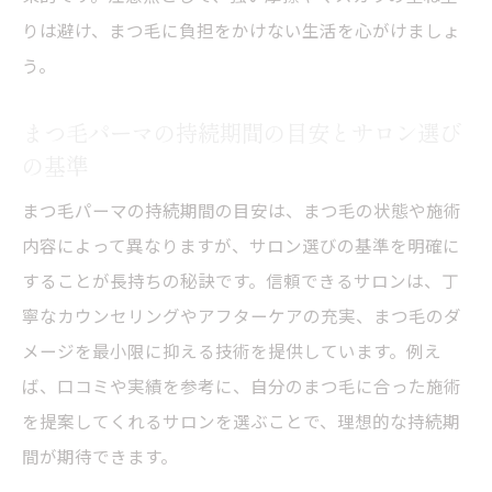
りは避け、まつ毛に負担をかけない生活を心がけましょ
徴の違い
う。
まつ毛パーマとパリジェンヌどちらが合う
か見極め方
まつ毛パーマの持続期間の目安とサロン選び
まつ毛パーマとパリジェンヌのおすすめな
の基準
選び方
まつ毛パーマの持続期間の目安は、まつ毛の状態や施術
まつ毛パーマとパリジェンヌの長持ちさせ
内容によって異なりますが、サロン選びの基準を明確に
るコツ
することが長持ちの秘訣です。信頼できるサロンは、丁
持続力アップのためのアフターケア術
寧なカウンセリングやアフターケアの充実、まつ毛のダ
まつ毛パーマの持続期間を延ばすアフター
メージを最小限に抑える技術を提供しています。例え
ケア方法
ば、口コミや実績を参考に、自分のまつ毛に合った施術
まつ毛パーマの持続力を高める洗顔と保湿
を提案してくれるサロンを選ぶことで、理想的な持続期
のコツ
間が期待できます。
まつ毛パーマ後に避けたいNG行動と注意点