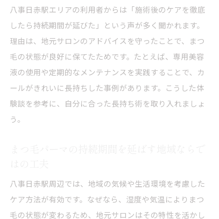
八事日赤駅エリアの利用者からは「施術後のケアを徹底
まつ毛パーマが長持ちするための相談ポイ
したら持続期間が延びた」という声が多く聞かれます。
ント
理由は、地元サロンのアドバイスを守ったことで、まつ
まつ毛パーマとパリジェンヌの選択基準を
毛の状態が良好に保てたためです。たとえば、専用美容
知る
液の使用や定期的なメンテナンスを実践することで、カ
まつ毛パーマで理想に近づくカールの決め
ールがきれいに長持ちした事例があります。こうした体
方
験談を参考に、自分に合った長持ち術を取り入れましょ
う。
まつ毛パーマの持続期間を延ばす地域ならで
はの工夫
八事日赤駅周辺では、地域の気候や生活環境を考慮した
ケア方法が有効です。なぜなら、湿度や気温によりまつ
毛の状態が変わるため、地元サロンはその特性を活かし