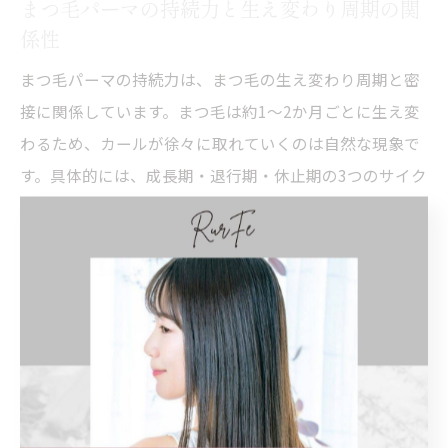
まつ毛パーマの持続力と生え変わり周期の関
係性
まつ毛パーマの持続力は、まつ毛の生え変わり周期と密
接に関係しています。まつ毛は約1～2か月ごとに生え変
わるため、カールが徐々に取れていくのは自然な現象で
す。具体的には、成長期・退行期・休止期の3つのサイク
ルがあり、この周期を理解することが長持ちのコツとな
ります。八事日赤駅周辺で施術を受ける際も、この周期
を踏まえたアドバイスを受けるとより持続力が高まりま
す。
まつ毛パーマ施術後に持続期間を延ばすポイ
ント
まつ毛パーマの持続期間を延ばすには、施術後のケアが