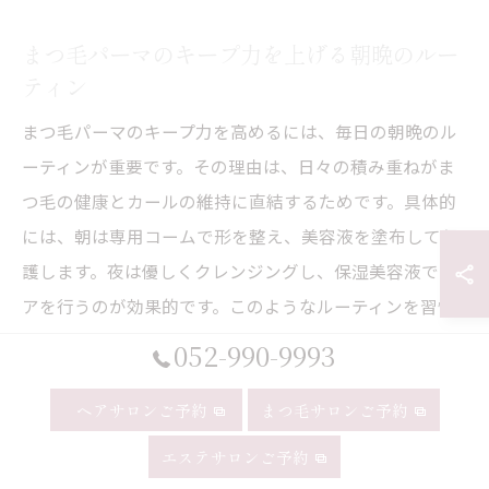
まつ毛パーマのキープ力を上げる朝晩のルー
ティン
まつ毛パーマのキープ力を高めるには、毎日の朝晩のル
ーティンが重要です。その理由は、日々の積み重ねがま
つ毛の健康とカールの維持に直結するためです。具体的
には、朝は専用コームで形を整え、美容液を塗布して保
護します。夜は優しくクレンジングし、保湿美容液でケ
アを行うのが効果的です。このようなルーティンを習慣
化することで、まつ毛パーマの持続期間を最大限に引き
052-990-9993
延ばせます。
ヘアサロンご予約
まつ毛サロンご予約
まつ毛パーマの持続力に差が出る美容アイテ
エステサロンご予約
ム活用法