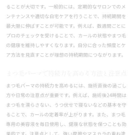
ることが大切です。一般的には、定期的なサロンでのメ
洗顔方法
ンテナンスや適切な自宅ケアを行うことで、持続期間を
まつ毛パーマ後の摩擦を避ける毎日のポイ
最大限に伸ばすことが可能です。例えば、数週間ごとに
ント
プロのチェックを受けることで、カールの状態やまつ毛
まつ毛パーマの持続力と健康維持を両立す
の健康を維持しやすくなります。自分に合った頻度とケ
る方法
ア方法を見直すことが理想の持続期間につながります。
まつ毛パーマ後の自宅ケアとサロンケアの
違い
まつ毛パーマで持続力を高める方法と注意点
パリジェンヌとの違いを徹底比較
まつ毛パーマの持続力を高めるには、施術直後の過ごし
まつ毛パーマとパリジェンヌの持続期間を
方や日常の注意点が重要です。例えば、施術後24時間は
比較検証
まつ毛を濡らさない、うつ伏せで寝ないなどの基本を守
まつ毛パーマとパリジェンヌの仕上がりの
ることで、カールの定着率が上がります。また、まつ毛
違いとは
専用の美容液を毎日使用し、健康な状態を保つことも効
果的です。注意点として、強い摩擦やマスカラの重ね塗
まつ毛パーマの自然さとパリジェンヌの特