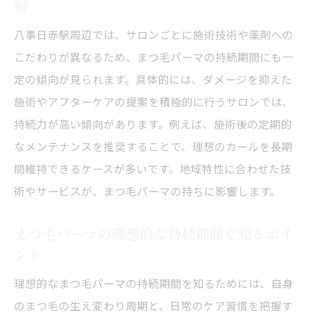
まつ毛パーマ施術後に持続期間を延ばすポ
較
イント
八事日赤駅周辺では、サロンごとに施術技術や薬剤への
まつ毛パーマが落ち始める時期のサインを
こだわりが異なるため、まつ毛パーマの持続期間にも一
見極める
定の傾向が見られます。具体的には、ダメージを抑えた
まつ毛パーマ何ヶ月持つか個人差と対策に
施術やアフターケアの提案を積極的に行うサロンでは、
ついて
持続力が高い傾向があります。例えば、施術後の定期的
まつ毛パーマの持続期間を最大化するため
なメンテナンスを推奨することで、理想のカールを長期
の実践法
間維持できるケースが多いです。地域特性に合わせた技
術やサービスが、まつ毛パーマの持ちに影響します。
自然なまつ毛を維持するケア方法とは
まつ毛パーマ後の自然な仕上がりを保つケ
まつ毛パーマの理想的な持続期間を知るポイ
ア術
ント
まつ毛パーマの持続期間を伸ばす美容液の
理想的なまつ毛パーマの持続期間を知るためには、自身
選び方
のまつ毛の生え変わり周期と、日常のケア習慣を把握す
まつ毛パーマのダメージを最小限に抑える