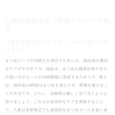
まつ毛パーマのキープ力を上げる朝晩のル
ーティン
八事日赤駅周辺で長持ちのコツを紹
まつ毛パーマの持続力に差が出る美容アイ
介
テム活用法
八事日赤駅周辺でまつ毛パーマの持続力を伸
まつ毛パーマのアフターケアで理想の目元
ばすコツ
を保つ
かけ直しタイミングを見極めるポイント
まつ毛パーマの持続力を伸ばすためには、施術後の適切
なケアが不可欠です。理由は、まつ毛の健康状態や日々
まつ毛パーマのかけ直し時期を見極めるサ
の扱い方がカールの持続期間に直結するためです。例え
イン
ば、施術後24時間はまつ毛を濡らさず、摩擦を避けるこ
まつ毛パーマの持続期間から導く最適な施
とが大切です。さらに、洗顔時は優しく泡で洗うよう心
術周期
掛けましょう。これらの具体的なケアを実践すること
まつ毛パーマが取れかけた時の正しい対処
で、八事日赤駅周辺でも理想的なまつ毛カールを長く楽
法