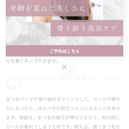
重要です。例えば、施術直後24時間はまつ毛に水分を与
えない、オイルフリーのクレンジングを使うなどが挙げ
られます。また、専用のまつ毛美容液を使用し、まつ毛
のダメージを最小限に抑えるのも効果的です。八事日赤
駅周辺のサロンでは、こうした具体的なホームケア方法
ご予約はこちら
を丁寧に案内しているため、実践することで美しいカー
ルを長くキープできます。
ご予約はこちら
まつ毛パーマが落ち始める時期のサインを見
極める
まつ毛パーマが落ち始めるサインとして、カールが緩や
かになったり、ばらつきが目立つようになることがあり
ます。理由は、まつ毛の根元が伸びてきたり、部分的に
カールが取れてしまうためです。例えば、鏡でまつ毛の