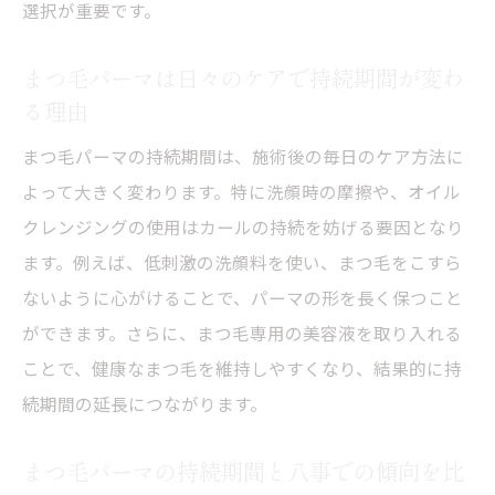
八事日赤駅エリアでのまつ毛パーマ体験談
選択が重要です。
と長持ち術
まつ毛パーマは日々のケアで持続期間が変わ
まつ毛パーマの持続期間を延ばす地域なら
る理由
ではの工夫
まつ毛パーマの持続期間は、施術後の毎日のケア方法に
まつ毛パーマを長持ちさせる生活習慣の見
よって大きく変わります。特に洗顔時の摩擦や、オイル
直し方
クレンジングの使用はカールの持続を妨げる要因となり
八事日赤駅周辺でまつ毛パーマの満足度を
ます。例えば、低刺激の洗顔料を使い、まつ毛をこすら
上げる秘訣
ないように心がけることで、パーマの形を長く保つこと
まつ毛パーマは何ヶ月保てるのか知る
ができます。さらに、まつ毛専用の美容液を取り入れる
まつ毛パーマの持続期間は何ヶ月が目安な
ことで、健康なまつ毛を維持しやすくなり、結果的に持
のか
続期間の延長につながります。
まつ毛パーマの持続力と生え変わり周期の
関係性
まつ毛パーマの持続期間と八事での傾向を比