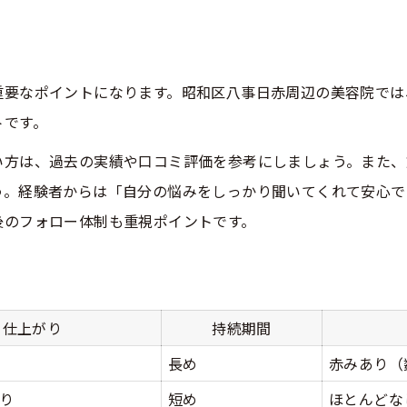
赤みが出やすい眉ケア施術の比較
施術後の赤みを抑える美容院の工夫
重要なポイントになります。昭和区八事日赤周辺の美容院では
眉ワックス後のケアポイントまとめ
トです。
敏感肌でも安心な美容院の選び方
い方は、過去の実績や口コミ評価を参考にしましょう。また、
赤みが消えるまでの過ごし方
う。経験者からは「自分の悩みをしっかり聞いてくれて安心で
駅近で通いやすい美容院活用のポイント紹介
後のフォロー体制も重視ポイントです。
駅近美容院の利便性一覧表
ご予約はこちら
ご予約はこちら
昭和区で通いやすい美容院の探し方
八事日赤周辺のアクセス事情
仕上がり
持続期間
予約が取りやすい美容院の魅力
長め
赤みあり（
通いやすさを重視する理由とは
り
納得の仕上がりへ導く眉カット選びの秘訣
短め
ほとんどな