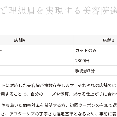
で理想眉を実現する美容院
静かな美容院で過ごす眉ケアの特徴
落ち着いた空間が選ばれる理由
会話が少ない美容院のメリット一覧
八事日赤で静かに施術を受けるコツ
店舗A
店舗B
リラックス重視の美容院選び方
ト
カットのみ
ワックスとカットどちらが合う？美容院活用法
2800円
ワックスとカットの比較表で一目瞭然
駅徒歩3分
眉毛ワックスを選ぶべき人の特徴
ットに対応した美容院が複数存在します。それぞれの店舗では
カットならではのメリットとは
活用することで、自分のニーズや予算、求める仕上がりに合わ
美容院で自分に合う施術法を探す
、落ち着いた個室対応を希望する方、初回クーポンの有無で選
施術方法別の持続性と仕上がり
すさ、アフターケアの丁寧さも選定基準となるため、事前に表
施術後の赤みに悩まない美容ケアのコツを解説