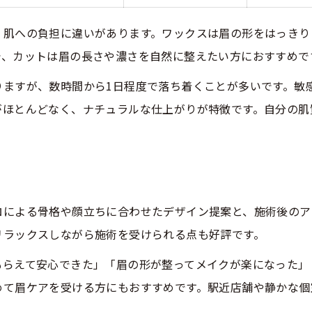
仕上がり満足度が高い美容院の特徴
、肌への負担に違いがあります。ワックスは眉の形をはっきり
眉カットの仕上がり比較表
で、カットは眉の長さや濃さを自然に整えたい方におすすめで
理想の眉を実現するカット技術
りますが、数時間から1日程度で落ち着くことが多いです。敏
美容院選びで重視すべきポイント
がほとんどなく、ナチュラルな仕上がりが特徴です。自分の肌
満足度を高める眉カットの流れ
ロによる骨格や顔立ちに合わせたデザイン提案と、施術後のア
リラックスしながら施術を受けられる点も好評です。
もらえて安心できた」「眉の形が整ってメイクが楽になった」
めて眉ケアを受ける方にもおすすめです。駅近店舗や静かな個