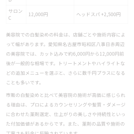
白髪染めの技術別仕上がり比較表
サロン
12,000円
ヘッドスパ +2,500円
C
大人女性が求める上品カラーのコツ
美容院での白髪ぼかし最新トレンド
美容院での白髪染めの料金は、店舗ごとや施術内容によ
忙しい日常にも寄り添う白髪染め継続のコツ
って幅があります。愛知県名古屋市昭和区八事日赤周辺
短時間で叶う美容院白髪染めの魅力
の美容院では、カット込みで約6,000円から12,000円前
美容院で提案される継続ケア方法
後が一般的な相場です。トリートメントやハイライトな
白髪染め周期と来店頻度の目安表
どの追加メニューを選ぶと、さらに数千円プラスになる
ことも多いです。
忙しい人向け美容院施術の選び方
自宅ケアと美容院の使い分け術
市販の白髪染めと比べて美容院の施術が高価に感じられ
る理由は、プロによるカウンセリングや髪質・ダメージ
悩みやすい白髪を美容院で無理なくカバー
に合わせた薬剤選定、仕上がりの美しさや持続性といっ
白髪の目立ちにくい美容院カラーテク
た付加価値があるからです。また、薬剤の品質や施術の
美容院でできる部分染めと全体染め比較
丁寧さも料金に反映されています。