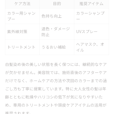
ケア方法
目的
推奨アイテム
カラー用シャン
カラーシャンプ
色持ち向上
プー
ー
退色・ダメージ
紫外線対策
UVスプレー
防止
ヘアマスク、オ
トリートメント
うるおい補給
イル
白髪染め後の美しい状態を長く保つには、継続的なケア
が欠かせません。美容院では、施術直後のアフターケア
だけでなく、ホームケアの方法や次回のカラーまでの過
ごし方も丁寧に提案しています。特に大人女性の髪は年
齢とともに乾燥やハリコシの低下が気になりやすいた
め、専用のトリートメントや頭皮ケアアイテムの活用が
推奨されます。