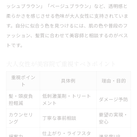
ッシュブラウン」「ベージュブラウン」など、透明感と
柔らかさを感じさせる色味が大人女性に支持されていま
す。自分に似合う色を見つけるには、肌の色や普段のフ
ァッション、髪質に合わせて美容師と相談するのがベス
トです。
大人女性が美容院で重視すべきポイント
重視ポイン
具体例
理由・目的
ト
髪・頭皮負
低刺激薬剤・トリート
ダメージ予防
担軽減
メント
カウンセリ
要望の実現・
丁寧な事前相談
ング
安心
仕上がり・ライフスタ
提案力
満足度UP