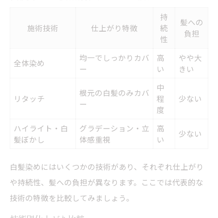
持
髪への
施術技術
仕上がり特徴
続
負担
性
均一でしっかりカバ
高
やや大
全体染め
ー
い
きい
中
根元の白髪のみカバ
リタッチ
程
少ない
ー
度
ハイライト・白
グラデーション・立
高
少ない
髪ぼかし
体感重視
い
白髪染めにはいくつかの技術があり、それぞれ仕上がり
や持続性、髪への負担が異なります。ここでは代表的な
技術の特徴を比較してみましょう。