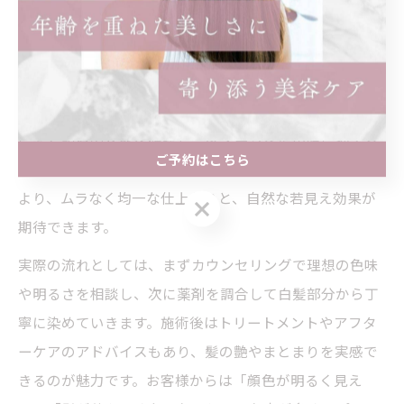
アフターケ
トリートメントや
艶・まとまり・若見
ア
助言
え
美容院での白髪染めは、カウンセリングから始まり髪質
や悩みを丁寧にヒアリングすることが基本です。施術前
に髪と頭皮の状態を確認し、ダメージを最小限に抑える
ご予約はこちら
薬剤選定や、細やかな塗布技術が用いられます。これに
より、ムラなく均一な仕上がりと、自然な若見え効果が
ご予約はこちら
期待できます。
実際の流れとしては、まずカウンセリングで理想の色味
や明るさを相談し、次に薬剤を調合して白髪部分から丁
寧に染めていきます。施術後はトリートメントやアフタ
ーケアのアドバイスもあり、髪の艶やまとまりを実感で
きるのが魅力です。お客様からは「顔色が明るく見え