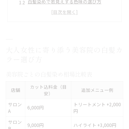
白髪染めで若見えする色味の選び方
大人女性が美容院で重視すべきポイント
40代以降におすすめの美容院白髪ケア術
自然な仕上がりを叶える美容院の工夫
自然な若見え髪色を叶える昭和区の美容院体験
大人女性に寄り添う美容院の白髪カ
昭和区の美容院体験で得られる髪色変化
ラー選び方
美容院施術の流れと若見え効果の実感
美容院ごとの白髪染め相場比較表
大人女性に人気の髪色傾向を徹底調査
自然な若見えを叶える美容院の秘訣
カット込料金（目
店舗
追加メニュー例
安）
美容院選びで失敗しないポイント集
サロン
トリートメント +2,000
白髪染めが得意な美容院で叶う上品な仕上がり
6,000円
A
円
上品な髪色へ導く美容院施術の特徴
サロン
9,000円
ハイライト +3,000円
美容院で叶えるツヤ感アップの工夫
B