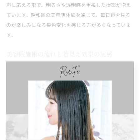
声に応える形で、明るさや透明感を重視した提案が増え
ています。昭和区の美容院体験を通じて、毎日鏡を見る
のが楽しみになる髪色変化を感じる方が多くなっていま
す。
美容院施術の流れと若見え効果の実感
施術ステッ
内容
期待できる効果
プ
カウンセリ
髪質や悩みをヒア
理想の色味・明るさ
ング
リング
の提案
髪や頭皮の状態確
薬剤選定
ダメージを最小限に
認
均一で自然な仕上が
塗布〜施術
丁寧に染め上げる
り