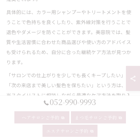
具体的には、カラー用シャンプーやトリートメントを使
うことで色持ちを良くしたり、紫外線対策を行うことで
退色やダメージを防ぐことができます。美容院では、髪
質や生活習慣に合わせた商品選びや使い方のアドバイス
も受けられるため、自分に合った継続ケア方法が見つか
ります。
「サロンでの仕上がりを少しでも長くキープしたい」
「次の来店まで美しい髪色を保ちたい」という方は、担
当スタイリストに相談しながら最適なケア方法を取り入
052-990-9993
れてみると良いでしょう。定期的なメンテナンスと日々
のホームケアの両立が、若々しい印象を維持する秘訣で
ヘアサロンご予約
まつ毛サロンご予約
す。
エステサロンご予約