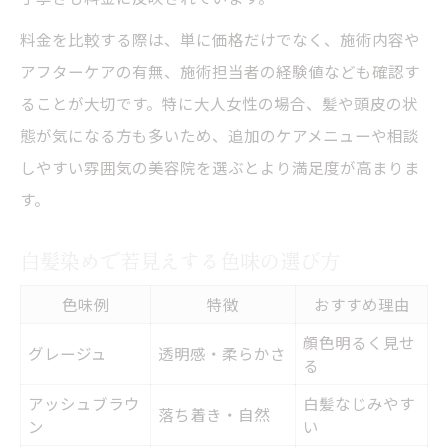
大人女性が抱える白髪悩みの解消法
料金を比較する際は、単に価格だけでなく、施術内容や
美容院活用で白髪のストレス軽減
アフターケアの有無、施術担当者の経験値なども確認す
自然なカバー力を持つ白髪染め事例
ることが大切です。特に大人女性の場合、髪や頭皮の状
品のある髪色を保つための美容院活用法
態が気になる方も多いため、追加のケアメニューや相談
品よく見せる美容院カラーの選び方
しやすい雰囲気の美容院を選ぶとより満足度が高まりま
美容院利用で長持ちする髪色の秘訣
す。
白髪染め後のケア方法比較表
白髪染めで若見えする色味の選び方
大人女性に合う髪色の維持テクニック
美容院で相談できる髪色悩みの解決策
色味例
特徴
おすすめ理由
顔色明るく見せ
グレージュ
透明感・柔らかさ
る
アッシュブラウ
白髪なじみやす
落ち着き・自然
ン
い