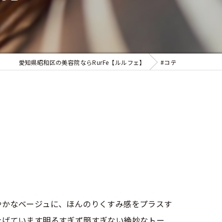
似合わせカット
フェイシャルエステ
まつ毛パーマ
愛知県昭和区の美容院ならRurFe【ルルフェ】
#コテ
覧
やかなベージュに、ほんのりくすみ感をプラスす
上げています明るすぎず暗すぎない絶妙なトー