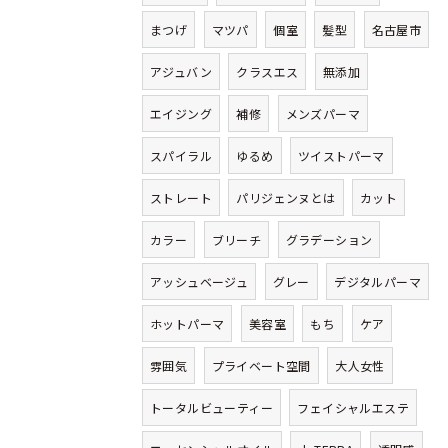
まつげ
マツパ
個室
髪型
名古屋市
アジュバン
クラスエス
無添加
エイジング
補修
メンズパーマ
スパイラル
ゆるめ
ツイストパーマ
ストレート
パリジェンヌとは
カット
カラー
ブリーチ
グラデーション
アッシュベージュ
グレー
デジタルパーマ
ホットパーマ
美容室
もち
ケア
雰囲気
プライベート空間
大人女性
トータルビューティー
フェイシャルエステ