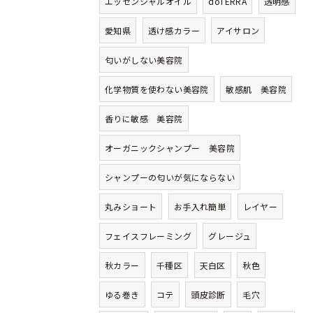
エッセンシャルオイル
doTERRA
透明感
愛知県
透け感カラー
アイサロン
匂いがしない美容院
化学物質を使わない美容院
敏感肌 美容院
香りに敏感 美容院
オーガニックシャンプー 美容院
シャンプーの匂いが気にならない
丸みショート
お手入れ簡単
レイヤー
フェイスフレーミング
グレージュ
秋カラー
千種区
天白区
秋色
ゆる巻き
コテ
頭皮診断
毛穴