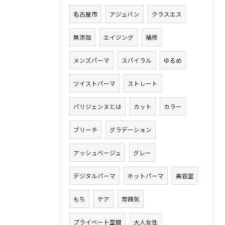
名古屋市
アジュバン
クラスエス
無添加
エイジング
補修
メンズパーマ
スパイラル
ゆるめ
ツイストパーマ
ストレート
パリジェンヌとは
カット
カラー
ブリーチ
グラデーション
アッシュベージュ
グレー
デジタルパーマ
ホットパーマ
美容室
もち
ケア
雰囲気
プライベート空間
大人女性