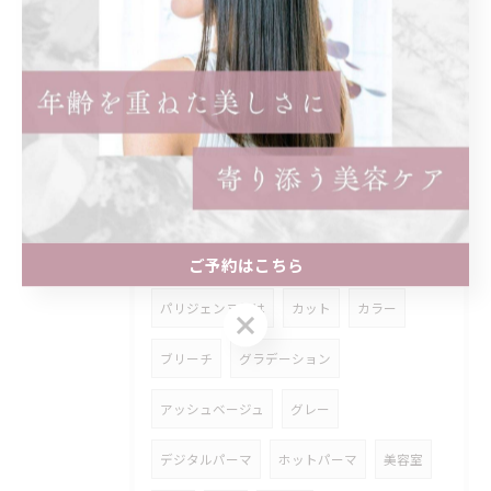
縮毛矯正
どっちがいい
髪質改善
まつげ
マツパ
個室
髪型
名古屋市
アジュバン
クラスエス
無添加
エイジング
補修
メンズパーマ
スパイラル
ゆるめ
ツイストパーマ
ストレート
ご予約はこちら
パリジェンヌとは
カット
カラー
ご予約はこちら
ブリーチ
グラデーション
アッシュベージュ
グレー
デジタルパーマ
ホットパーマ
美容室