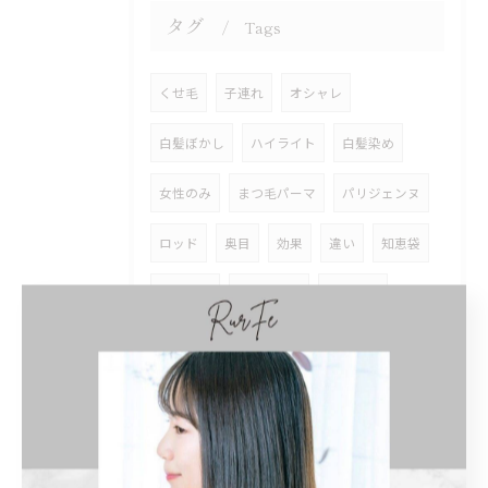
タグ
Tags
くせ毛
子連れ
オシャレ
白髪ぼかし
ハイライト
白髪染め
女性のみ
まつ毛パーマ
パリジェンヌ
ロッド
奥目
効果
違い
知恵袋
ショート
レディース
前髪あり
ショートボブ
ボブ
インナーカラー
イヤリングカラー
ロング
トリートメント
ストレートパーマ