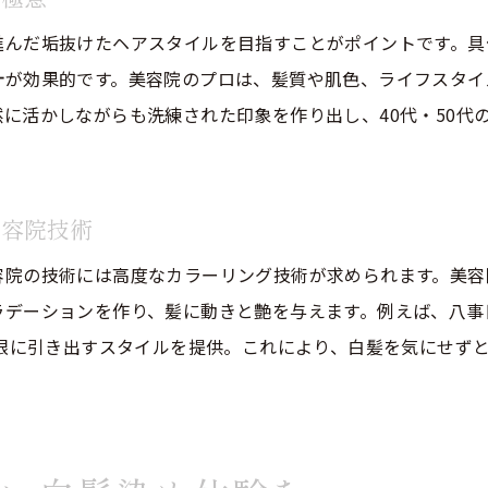
年齢を重ねた髪に最適な美容院カラー法
進んだ垢抜けたヘアスタイルを目指すことがポイントです。具
美容院で実現する若見えヘアカラーの秘訣
計が効果的です。美容院のプロは、髪質や肌色、ライフスタイ
に活かしながらも洗練された印象を作り出し、40代・50代
世代ごとの悩みに応える美容院の新提案
白髪を活かすハイライトの魅力を解説
美容院で叶う自然な白髪ハイライトの魅力
美容院技術
40代50代が選ぶべきハイライトの特徴
容院の技術には高度なカラーリング技術が求められます。美容
美容院のハイライト技術で白髪を活かす方法
ラデーションを作り、髪に動きと艶を与えます。例えば、八事
白髪ぼかしとハイライトの組合せが人気な理由
大限に引き出すスタイルを提供。これにより、白髪を気にせず
美容院でのハイライトが与える若々しい印象
白髪を魅力に変える美容院のハイライト提案
美容院での髪ダメージを抑えるコツ
美容院で髪ダメージを最小限に抑える方法