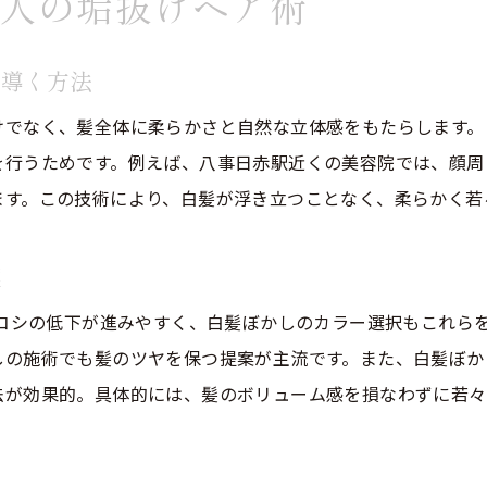
人の垢抜けヘア術
八事日赤駅近くで美しい白髪染め体験を
美容院選びで大切な白髪染め体験のポイント
へ導く方法
自然な仕上がりを実現する美容院の工夫とは
40代50代が満足する白髪染め相談の進め方
けでなく、髪全体に柔らかさと自然な立体感をもたらします。
を行うためです。例えば、八事日赤駅近くの美容院では、顔周
美容院で叶える透明感ある白髪染め体験
ます。この技術により、白髪が浮き立つことなく、柔らかく若
髪への負担を抑える美容院の白髪染め技術
美容院で感じる安心感と白髪ケアの魅力
案
40代50代に人気のハイライト活用法
・コシの低下が進みやすく、白髪ぼかしのカラー選択もこれら
美容院でのハイライトが人気の理由と効果
しの施術でも髪のツヤを保つ提案が主流です。また、白髪ぼか
白髪とハイライトを活かす美容院の提案術
法が効果的。具体的には、髪のボリューム感を損なわずに若々
40代50代女性に適したハイライト活用法
美容院のハイライトで立体感を出すコツ
白髪ぼかしと相性抜群の美容院ハイライト術