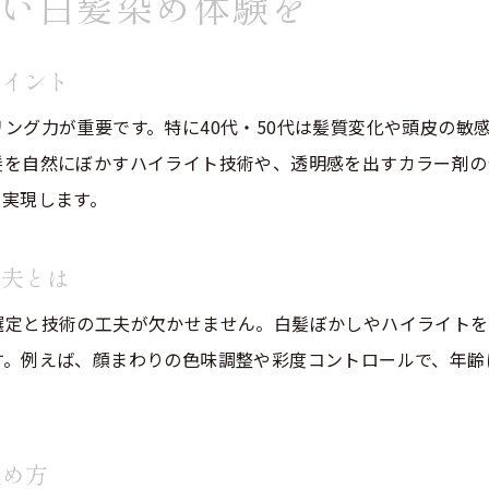
い白髪染め体験を
白髪ぼかしやハイライトで負担を減らす工夫
健康的な髪を保つ美容院の白髪染め技術
ポイント
40代50代におすすめのダメージケア提案
ング力が重要です。特に40代・50代は髪質変化や頭皮の敏
美容院で実践できる髪の守り方を解説
髪を自然にぼかすハイライト技術や、透明感を出すカラー剤の
白髪染めでも美髪をキープする美容院の秘訣
が実現します。
自分らしさを引き出す白髪染めの秘訣
美容院で見つける自分らしい白髪染めスタイル
工夫とは
40代50代が輝く白髪ぼかしのポイント
選定と技術の工夫が欠かせません。白髪ぼかしやハイライトを
個性を活かす美容院の白髪染め提案とは
す。例えば、顔まわりの色味調整や彩度コントロールで、年齢
美容院で自分らしさを表現する色選び
白髪も魅力に変える美容院のカラー術
進め方
理想の自分を叶える美容院白髪染め体験