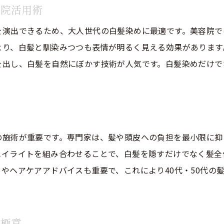
容院活用術
美容院選びで差がつくハイライトデザイン
を演出できるため、大人世代の白髪染めに最適です。美容院で
自然な白髪ケアを重視する美容院選び
より、白髪と馴染みつつも表情が明るく見える効果があります
自然な仕上がりを重視した美容院の選び方
を出し、白髪を自然にぼかす技術が人気です。白髪染めだけで
白髪ケアに特化した美容院の特徴を解説
40代50代に合う美容院での白髪ケア提案
美容院選びで重視したい白髪ぼかしの技術
訣
美容院で安心できる自然な白髪染めの秘訣
ご予約はこちら
ご予約はこちら
の施術が重要です。専門家は、髪や頭皮への負担を最小限に抑
自分に合う美容院の白髪ケアポイント
ハイライトを組み合わせることで、白髪を隠すだけでなく髪全
年齢に合わせたヘアカラーの新常識
やヘアケアアドバイスも重要で、これにより40代・50代の
美容院で叶う年代別ヘアカラー提案の魅力
40代50代に合うヘアカラー選びの新常識
の極意
白髪ぼかしを活かした美容院カラー術の進化