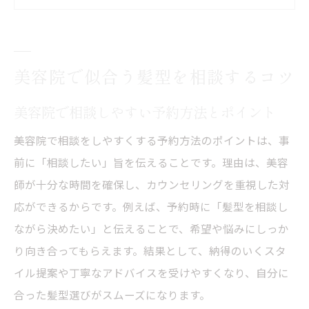
美容院で迷惑にならない相談の心構え
相談して決める髪型選びの進め方
美容師が喜ぶ相談の伝え方と注意点
美容院で似合う髪型を相談するコツ
自分らしさを引き出す美容院の提案力
美容院で相談しやすい予約方法とポイント
美容院の提案力で個性を活かす方法
美容師に自分のイメージを伝えるコツ
美容院で相談をしやすくする予約方法のポイントは、事
似合う髪型に導く美容院のカウンセリング
前に「相談したい」旨を伝えることです。理由は、美容
術
師が十分な時間を確保し、カウンセリングを重視した対
応ができるからです。例えば、予約時に「髪型を相談し
美容院で提案された髪型を納得するには
ながら決めたい」と伝えることで、希望や悩みにしっか
美容師と一緒に作る自分らしいスタイル
り向き合ってもらえます。結果として、納得のいくスタ
提案力が高い美容院の見極めポイント
イル提案や丁寧なアドバイスを受けやすくなり、自分に
初めての美容院でも安心な相談術とは
合った髪型選びがスムーズになります。
初めての美容院で緊張せず相談するコツ