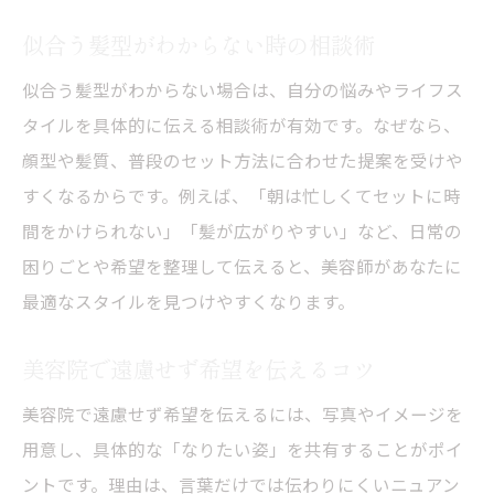
安心して相談できる美容院の特徴
似合う髪型がわからない時の相談術
希望が伝わるカウンセリングの受け方
似合う髪型がわからない場合は、自分の悩みやライフス
美容院選びで重視すべき相談対応力
タイルを具体的に伝える相談術が有効です。なぜなら、
美容師に髪型相談を成功させるポイント
顔型や髪質、普段のセット方法に合わせた提案を受けや
初回でも満足できる美容院の相談術
すくなるからです。例えば、「朝は忙しくてセットに時
間をかけられない」「髪が広がりやすい」など、日常の
美容師との会話で理想の髪型に近づく方法
困りごとや希望を整理して伝えると、美容師があなたに
美容院で理想を伝える会話のコツ
最適なスタイルを見つけやすくなります。
美容師とコミュニケーションを深める方法
髪型相談で失敗しないための話し方
美容院で遠慮せず希望を伝えるコツ
美容院で理想像を具体的に伝える工夫
美容院で遠慮せず希望を伝えるには、写真やイメージを
会話から生まれる新しい髪型の提案力
用意し、具体的な「なりたい姿」を共有することがポイ
美容師との信頼関係を築くコミュニケーシ
ントです。理由は、言葉だけでは伝わりにくいニュアン