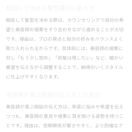
相談して決める髪型選びの進め方
迷惑にならない希望の伝え方のコツ
相談して髪型を決める際は、カウンセリングで自分の希
美容院での相談が好印象になるポイント
望と美容師の提案をすり合わせながら進めることが大切
トレンドと個性を両立する相談の進め方
です。理由は、プロの視点と自分の好みをバランスよく
美容院でトレンドを上手に取り入れる方法
取り入れられるからです。具体的には、美容師の提案に
個性を活かす髪型相談のコツを解説
対し「もう少し短め」「前髪は残したい」など、細かい
美容師と一緒にトレンドを楽しむ提案力
要望を伝えながら調整することで、納得のいくスタイル
自分らしい髪型を叶える相談術とは
に仕上げやすくなります。
美容院で流行も個性も手に入れる方法
美容師が喜ぶ相談の伝え方と注意点
美容師と相談して最旬スタイルに挑戦
美容院選びで後悔しないための提案活用法
美容師が喜ぶ相談の伝え方は、率直に悩みや希望を伝え
美容院の提案を活かす髪型選びのコツ
つつも、美容師の意見や提案に耳を傾ける姿勢を持つこ
とです。理由は、信頼関係が築きやすく、より的確なア
後悔しない美容院選びのポイントを解説