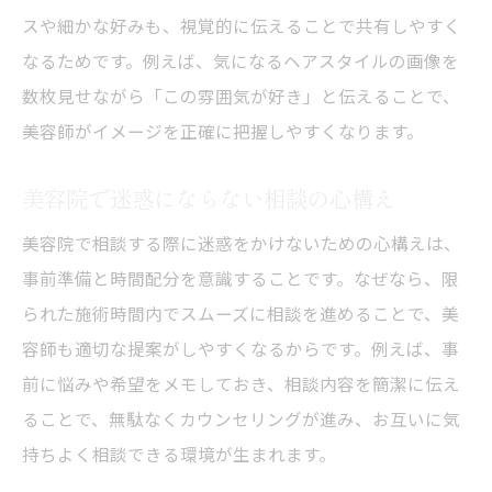
ョン
スや細かな好みも、視覚的に伝えることで共有しやすく
おまかせでも満足できる美容院選びの秘訣
なるためです。例えば、気になるヘアスタイルの画像を
美容院でおまかせする際の伝え方
数枚見せながら「この雰囲気が好き」と伝えることで、
美容師がイメージを正確に把握しやすくなります。
おまかせが安心な美容院の特徴
美容師に完全おまかせしても似合う髪型へ
美容院で迷惑にならない相談の心構え
おまかせでも後悔しない美容院の選び方
美容院で相談する際に迷惑をかけないための心構えは、
美容院でおまかせする際の相談ポイント
事前準備と時間配分を意識することです。なぜなら、限
おまかせ提案で理想を叶える美容院活用法
られた施術時間内でスムーズに相談を進めることで、美
美容院で迷惑に思われない相談ポイント
容師も適切な提案がしやすくなるからです。例えば、事
美容院で相談が迷惑と感じられない工夫
前に悩みや希望をメモしておき、相談内容を簡潔に伝え
質問が多いときの伝え方と注意点
ることで、無駄なくカウンセリングが進み、お互いに気
美容師が喜ぶ相談マナーを知ろう
持ちよく相談できる環境が生まれます。
美容院で遠慮せず相談するための心得