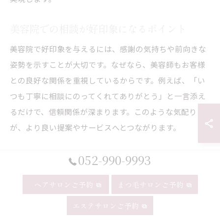
美容院での相談が好印象になるポイント
美容院で好印象を与えるには、感謝の気持ちや前向きな
姿勢を示すことが大切です。なぜなら、美容師もお客様
との良好な関係を重視しているからです。例えば、「い
つも丁寧に相談にのってくれてありがとう」と一言添え
るだけで、信頼関係が深まります。このような気配り
が、より良い提案やサービスへとつながります。
052-990-9993
トレンドと個性を両立する相談の進
ヘアサロンご予約
まつ毛サロンご予約
め方
エステサロンご予約