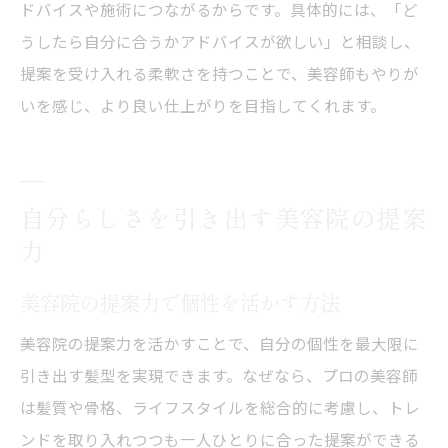
ドバイスや施術につながるからです。具体的には、「ど
相談から始める理想の美容院探し
うしたら自分に合うかアドバイスが欲しい」と相談し、
提案力重視で選ぶ美容院の見極め方
提案を受け入れる柔軟さを持つことで、美容師もやりが
美容院の提案を上手に受け入れる方法
いを感じ、より良い仕上がりを目指してくれます。
満足できる美容院選びへ相談力を磨こう
自分らしさを引き出す美容院の提案
力
美容院の提案力で個性を活かす方法
美容院の提案力を活かすことで、自分の個性を最大限に
引き出す髪型を実現できます。なぜなら、プロの美容師
は髪質や骨格、ライフスタイルを総合的に考慮し、トレ
ンドを取り入れつつも一人ひとりに合った提案ができる