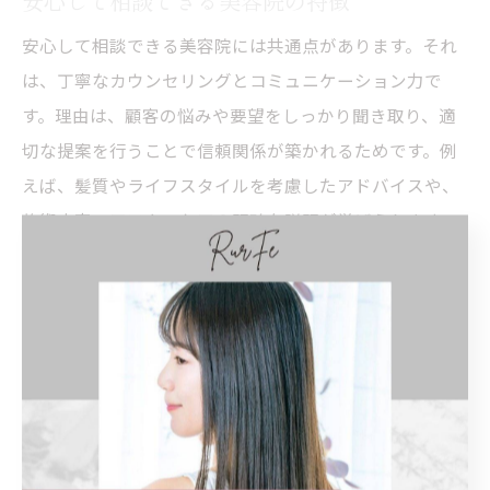
安心して相談できる美容院には共通点があります。それ
は、丁寧なカウンセリングとコミュニケーション力で
す。理由は、顧客の悩みや要望をしっかり聞き取り、適
切な提案を行うことで信頼関係が築かれるためです。例
えば、髪質やライフスタイルを考慮したアドバイスや、
施術内容・アフターケアの明確な説明が挙げられます。
こうした美容院を選ぶことで、初めてでも不安なく相談
しやすくなり、納得のいく仕上がりが期待できます。
希望が伝わるカウンセリングの受け方
美容院で希望がしっかり伝わるカウンセリングの受け方
は、ポイントを押さえることが大切です。理由は、具体
的な要望や悩みを伝えることで、美容師が最適な髪型を