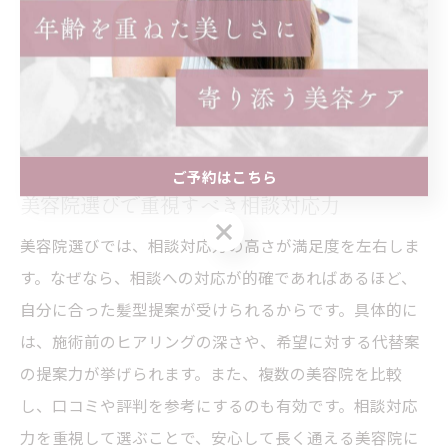
提案しやすくなるからです。例えば、「朝のセットに時
間をかけたくない」「ボリュームを抑えたい」など、日
常の悩みを具体的に話しましょう。また、イメージ画像
を持参するのも効果的です。こうした行動で、理想に近
い髪型を実現しやすくなります。
ご予約はこちら
美容院選びで重視すべき相談対応力
ご予約はこちら
美容院選びでは、相談対応力の高さが満足度を左右しま
す。なぜなら、相談への対応が的確であればあるほど、
自分に合った髪型提案が受けられるからです。具体的に
は、施術前のヒアリングの深さや、希望に対する代替案
の提案力が挙げられます。また、複数の美容院を比較
し、口コミや評判を参考にするのも有効です。相談対応
力を重視して選ぶことで、安心して長く通える美容院に