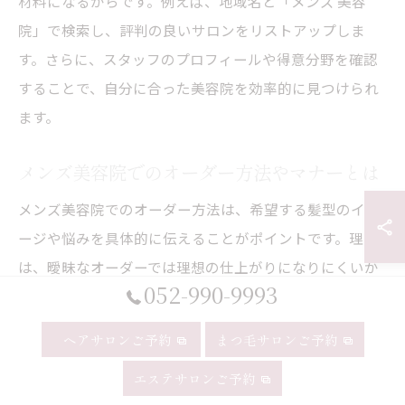
材料になるからです。例えば、地域名と「メンズ 美容
院」で検索し、評判の良いサロンをリストアップしま
す。さらに、スタッフのプロフィールや得意分野を確認
することで、自分に合った美容院を効率的に見つけられ
ます。
メンズ美容院でのオーダー方法やマナーとは
メンズ美容院でのオーダー方法は、希望する髪型のイメ
ージや悩みを具体的に伝えることがポイントです。理由
は、曖昧なオーダーでは理想の仕上がりになりにくいか
052-990-9993
らです。実例として、写真や雑誌の切り抜きを持参し、
「前髪は短め」「耳周りはすっきり」など詳細を伝える
ヘアサロンご予約
まつ毛サロンご予約
と効果的です。また、予約時間を守り、事前にシャンプ
エステサロンご予約
ーの有無を確認するなど基本的なマナーも大切です。