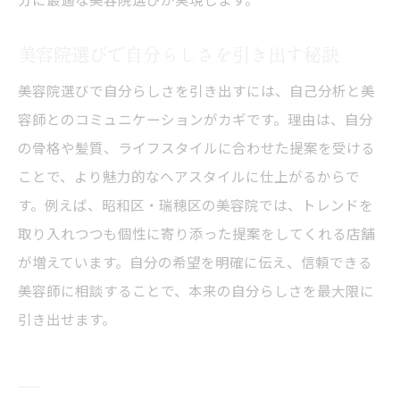
メンズ美容院でのオーダー方法やマナーと
美容院選びで自分らしさを引き出す秘訣
は
男性もリラックスできる美容院選びのコツ
美容院選びで自分らしさを引き出すには、自己分析と美
容師とのコミュニケーションがカギです。理由は、自分
おまかせオーダーで理想を叶える秘訣とは
の骨格や髪質、ライフスタイルに合わせた提案を受ける
美容院でおまかせオーダーを成功させるポ
ことで、より魅力的なヘアスタイルに仕上がるからで
イント
す。例えば、昭和区・瑞穂区の美容院では、トレンドを
理想の仕上がりを伝えるカウンセリングの
取り入れつつも個性に寄り添った提案をしてくれる店舗
コツ
が増えています。自分の希望を明確に伝え、信頼できる
おまかせ時に注意したい伝え方の工夫
美容師に相談することで、本来の自分らしさを最大限に
美容師と信頼関係を築くためのコミュニケ
引き出せます。
ーション
自分に合うおまかせオーダーの準備方法
美容院でおまかせが不安な時の対処法