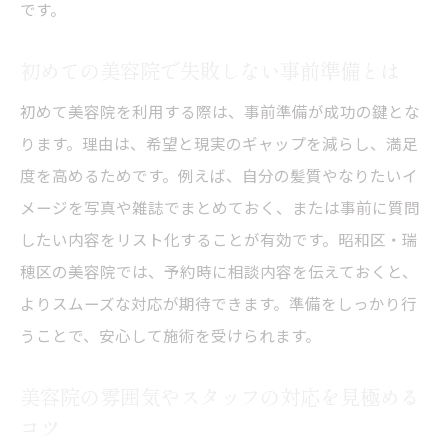
です。
口コミやSNSを利用した美容院情報の集め
方
初めての美容院で失敗しない事前準備とは
メンズにも通いやすい美容院の特徴を知る
初めて美容院を利用する際は、事前準備が成功の鍵とな
昭和区・瑞穂区で自分に合う美容院探しの
ります。理由は、希望と現実のギャップを減らし、満足
コツ
度を高めるためです。例えば、自分の髪質やなりたいイ
自分に似合うヘアスタイルの見つけ方ガイド
メージを写真や雑誌でまとめておく、または事前に質問
美容院で似合う髪型を提案してもらうポイ
したい内容をリスト化することが有効です。昭和区・瑞
ント
穂区の美容院では、予約時に相談内容を伝えておくと、
骨格や髪質に合わせたヘアスタイル選びの
よりスムーズな対応が期待できます。準備をしっかり行
コツ
うことで、安心して施術を受けられます。
トレンドと自分らしさを両立する美容院の
選択
美容院の雰囲気やスタッフの対応を見極める
カットが上手な美容院でのオーダーの伝え
コツ