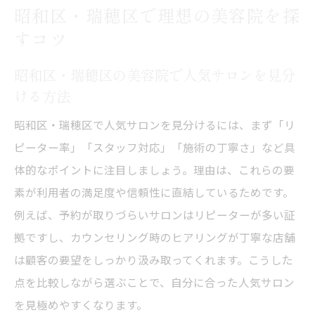
昭和区・瑞穂区で理想の美容院を探
美容院で自信を持って相談できる方法
すコツ
美容院で遠慮せず相談するための心構え
昭和区・瑞穂区の美容院で人気サロンを見分
希望をしっかり伝える美容院での会話術
ける方法
理想の髪型を美容師に理解してもらうコツ
昭和区・瑞穂区で人気サロンを見分けるには、まず「リ
失敗しないための美容院カウンセリング活
ピーター率」「スタッフ対応」「施術の丁寧さ」など具
用法
体的なポイントに注目しましょう。理由は、これらの要
美容師との信頼関係を深めるコミュニケー
素が利用者の満足度や信頼性に直結しているためです。
ション術
例えば、予約が取りづらいサロンはリピーターが多い証
相談しやすい美容院を選ぶための基準とは
拠ですし、カウンセリング時のヒアリングが丁寧な店舗
は顧客の要望をしっかり汲み取ってくれます。こうした
点を比較しながら選ぶことで、自分に合った人気サロン
を見極めやすくなります。