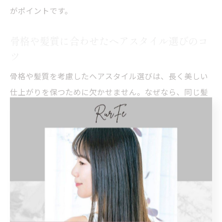
がポイントです。
骨格や髪質に合わせたヘアスタイル選びのコ
ツ
骨格や髪質を考慮したヘアスタイル選びは、長く美しい
仕上がりを保つために欠かせません。なぜなら、同じ髪
型でも顔の形や髪のボリュームによって印象が大きく変
わるためです。具体的には、丸顔なら縦ラインを意識し
たレイヤーカット、くせ毛ならまとまりやすいボブスタ
イルなどが代表例です。美容師と相談しながら、自分の
骨格や髪質に合ったスタイルを提案してもらいましょ
う。自分に合った髪型は毎日のセットも楽にし、自信を
持たせてくれます。