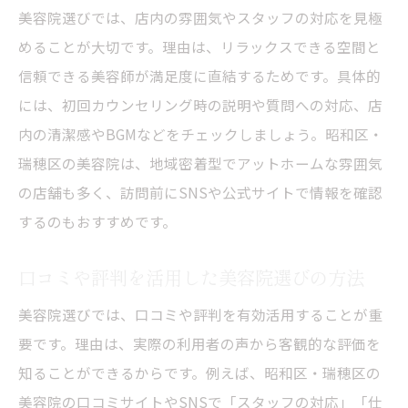
方
美容院選びでは、店内の雰囲気やスタッフの対応を見極
美容師とのコミュニケーションで失敗しな
めることが大切です。理由は、リラックスできる空間と
い方法
信頼できる美容師が満足度に直結するためです。具体的
流行を取り入れた瑞穂区の美容院活用術
には、初回カウンセリング時の説明や質問への対応、店
美容院デビューに失敗しないためのポイント
内の清潔感やBGMなどをチェックしましょう。昭和区・
瑞穂区の美容院は、地域密着型でアットホームな雰囲気
初めての美容院で満足するための準備方法
の店舗も多く、訪問前にSNSや公式サイトで情報を確認
美容院でのマナーや注意点を事前にチェッ
するのもおすすめです。
ク
美容師に嫌われないお客さんの特徴とは
口コミや評判を活用した美容院選びの方法
おまかせオーダーを成功させるためのコツ
美容院選びでは、口コミや評判を有効活用することが重
緊張しない美容院デビューのコミュニケー
要です。理由は、実際の利用者の声から客観的な評価を
ション術
知ることができるからです。例えば、昭和区・瑞穂区の
自信を持って相談できる美容院の選び方
美容院の口コミサイトやSNSで「スタッフの対応」「仕