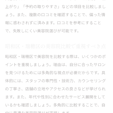
瑞穂区で安くて満足できる美容院の選び方
上がり」「予約の取りやすさ」などの項目を比較しまし
瑞穂区で安い美容院を選ぶ際の注意点とは
ょう。また、複数の口コミを確認することで、偏った情
コスパ重視で美容院を選ぶ賢い方法
報に惑わされずに済みます。口コミを参考にすること
で、失敗しにくい美容院選びが可能です。
安くても施術が上手い美容院の見分け方
口コミ評価が高い瑞穂区美容院の特徴
昭和区・瑞穂区の美容院比較で重視すべき点
美容院のクーポンやキャンペーンの活用術
昭和区・瑞穂区で美容院を比較する際は、いくつかのポ
安さだけでなく満足度も考えた美容院選び
イントを重視しましょう。理由は、自分に合ったサロン
昭和区でメンズも通いやすい美容院特集
を見つけるためには多角的な視点が必要だからです。具
昭和区でメンズにおすすめの美容院の特徴
体的には、スタッフの専門性・技術力、カウンセリング
メンズが通いやすい美容院のサービスポイ
の丁寧さ、店舗の立地やアクセスの良さなどが挙げられ
ント
ます。また、年代や性別に合わせたサービス展開をして
男性向けカットが得意な美容院の選び方
いるかも確認しましょう。多角的に比較することで、自
昭和区で人気のメンズ対応美容院の探し方
分に最適な美容院選びが実現します。