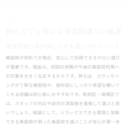
美容院の雰囲気やスタッフの対応を見極め
るコツ
口コミや評判を活用した美容院選びの方法
初めてでも安心な美容院選びの極意
昭和区・瑞穂区の美容院比較で重視すべき
点
美容院初心者が安心できる選び方のポイント
美容院選びで自分らしさを引き出す秘訣
美容院が初めての場合、安心して利用できるサロン選び
昭和区・瑞穂区で理想の美容院を探すコツ
が重要です。理由は、初回の体験が今後の美容院利用へ
昭和区・瑞穂区の美容院で人気サロンを見
の印象を大きく左右するからです。例えば、カウンセリ
分ける方法
ングが丁寧な美容院や、施術前にしっかり希望を聞いて
美容院の得意分野やカット技術を調べるポ
くれる店舗は初心者におすすめです。昭和区・瑞穂区で
イント
は、スタッフの対応や店内の清潔感を重視して選ぶと良
安い美容院と満足度の高い美容院の違いに
いでしょう。結論として、リラックスできる環境と信頼
注目
できる美容師が揃った美容院を選ぶことが安心の第一歩