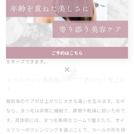
まつ毛パーマの美しさを長持ちさせるには、施術後24時
間は水や汗を避けることが基本です。理由として、パー
マ液が定着するまでに時間が必要で、濡れるとカールが
崩れやすいからです。例えば、洗顔や入浴時は目元を強
くこすらず、優しく扱うことがポイントです。最終的
に、少しの注意を心がけるだけで、持続する美しい目元
ご予約はこちら
をキープできます。
ご予約はこちら
まつ毛パーマ施術後のケアで差がつく仕上が
り
施術後のケアが仕上がりに大きな違いを生みます。なぜ
なら、まつ毛は非常に繊細で、摩擦や乾燥に弱いためで
す。具体的には、まつ毛専用のコームで整えたり、オイ
ルフリーのクレンジングを選ぶことで、カールの形を保