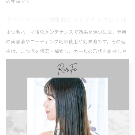
の秘訣です。
まつ毛パーマの効果的なメンテナンス法とは
まつ毛パーマ後のメンテナンスで効果を保つには、専用
の美容液やコーティング剤の使用が効果的です。その理
由は、まつ毛を保湿・補修し、カールの形状を維持しや
すくするからです。例えば、毎日のスキンケアにまつ毛
美容液を取り入れることで、まつ毛の健康を守りつつ、
パーマの持ちを向上させます。結論として、日々のちょ
っとしたケアが、理想の状態を長く楽しむカギとなりま
す。
まつ毛パーマで美しさを長持ちさせるポイン
ト