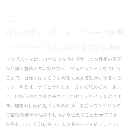
は
まつ毛パーマ初体験者が知っておきたい基
本
理想の目元へ導くまつ毛パーマ体験
デザイン重視のまつ毛パーマ選びポイント
まつ毛パーマの持続力と美しさを実感する
まつ毛パーマで叶える理想の目元作りの秘訣
には
まつ毛パーマは、自分のまつ毛を活かしつつ理想の目元
口コミで話題のまつ毛パーマ体験談まとめ
へと導く施術です。なぜなら、根元からカールをつける
八事駅周辺のまつ毛パーマで叶う美しさ
ことで、目元がぱっちりと明るく見える効果があるから
八事駅周辺のまつ毛パーマ最新トレンド紹
です。例えば、ナチュラルなカールから強めのカールま
介
で、目の形やまつ毛の長さに合わせてデザインを選べま
まつ毛パーマで印象的な目元を作るコツ
す。理想の目元に近づくためには、事前カウンセリング
まつ毛パーマのカールデザイン比較ガイド
で自分の希望や悩みをしっかり伝えることが大切です。
結果として、自分に合ったまつ毛パーマを施すことで、
八事駅付近でおすすめのまつ毛パーマ体験