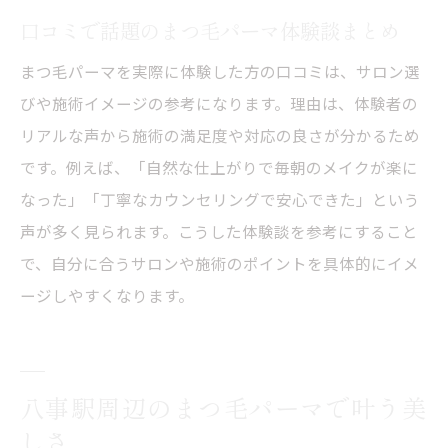
口コミで話題のまつ毛パーマ体験談まとめ
まつ毛パーマとパリジェンヌの持続期間の
違い
まつ毛パーマを実際に体験した方の口コミは、サロン選
デザイン面で選ぶまつ毛パーマとパリジェ
びや施術イメージの参考になります。理由は、体験者の
ンヌ
リアルな声から施術の満足度や対応の良さが分かるため
まつ毛パーマ選びで後悔しない比較ポイン
です。例えば、「自然な仕上がりで毎朝のメイクが楽に
ト
なった」「丁寧なカウンセリングで安心できた」という
声が多く見られます。こうした体験談を参考にすること
まつ毛パーマの効果と持続期間のリアル
で、自分に合うサロンや施術のポイントを具体的にイメ
まつ毛パーマのリアルな効果を口コミから
ージしやすくなります。
検証
まつ毛パーマの持続期間はどれくらい続
く？
八事駅周辺のまつ毛パーマで叶う美
まつ毛パーマの効果を最大限に活かす方法
しさ
まつ毛パーマの仕上がりと持続力の体感レ