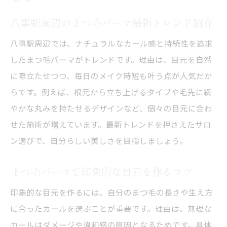
ビュー
八事駅周辺のまつ毛パーマ最新トレンド紹介
まつ毛パーマのメンテナンス頻度と注意点
八事駅周辺では、ナチュラルなカール感と持続性を追求
まつ毛パーマの持続力で選ぶサロン選び
したまつ毛パーマがトレンドです。理由は、目元を自然
信頼できるまつ毛パーマ選びで後悔しない方法
に際立たせつつ、毎日のメイク時短も叶う点が人気だか
信頼できるまつ毛パーマ選びの判断基準
らです。例えば、根元から立ち上げるタイプや毛先に緩
サロン選びで重視すべきまつ毛パーマ施術
やかな丸みを持たせるデザインなど、個々の目元に合わ
技術
せた施術が増えています。最新トレンドを押さえたサロ
口コミから学ぶまつ毛パーマサロンの選び
ン選びで、自分らしい美しさを目指しましょう。
方
まつ毛パーマで印象的な目元を作るコツ
まつ毛パーマ選びで失敗しないための注意
点
印象的な目元を作るには、自分のまつ毛の長さや生え方
安心して通えるまつ毛パーマの選び方のコ
に合ったカールを選ぶことが重要です。理由は、無理な
ツ
カールはダメージや違和感の原因となるためです。具体