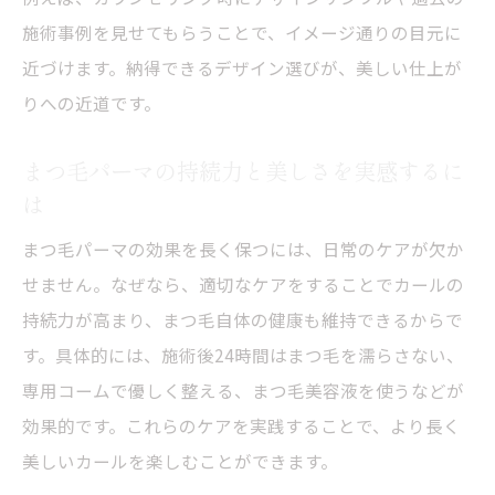
まつ毛パーマ施術後のNG行動を徹底解説
施術事例を見せてもらうことで、イメージ通りの目元に
まつ毛パーマの仕上がりを守るための注意
近づけます。納得できるデザイン選びが、美しい仕上が
点
りへの近道です。
まつ毛パーマ後に避けるべき生活習慣とは
まつ毛パーマの持続力と美しさを実感するに
美しさをキープするまつ毛パーマのケア方
は
法
まつ毛パーマの効果を長く保つには、日常のケアが欠か
まつ毛パーマ施術後のお手入れ基本ガイド
せません。なぜなら、適切なケアをすることでカールの
まつ毛パーマの効果を損なわないコツ
持続力が高まり、まつ毛自体の健康も維持できるからで
パリジェンヌとまつ毛パーマの違いを徹底解説
す。具体的には、施術後24時間はまつ毛を濡らさない、
まつ毛パーマとパリジェンヌの違いを解説
専用コームで優しく整える、まつ毛美容液を使うなどが
人気のまつ毛パーマとパリジェンヌ比較ポ
効果的です。これらのケアを実践することで、より長く
イント
美しいカールを楽しむことができます。
自分に合うまつ毛パーマの選び方ガイド