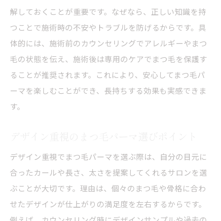
がり
解しておくことが重要です。なぜなら、正しい知識を持
まつ毛パーマで理想のカールを保つ生活習
つことで施術時の不安やトラブルを防げるからです。具
慣
体的には、施術前のカウンセリングでアレルギーやまつ
まつ毛パーマをしないほうがいい人の特徴とは
毛の状態を伝え、施術後は専用のケアでまつ毛を保護す
ることが推奨されます。これにより、安心してまつ毛パ
まつ毛パーマが向かない人の特徴と理由
ーマを楽しむことができ、長持ちする効果も実感できま
施術前に知りたいまつ毛パーマ注意点まと
す。
め
まつ毛パーマを避けるべき体質や状態とは
デザイン重視のまつ毛パーマ選びポイント
まつ毛パーマでトラブルを防ぐためのアド
デザイン重視でまつ毛パーマを選ぶ際は、自分の目元に
バイス
合ったカールや長さ、太さを提案してくれるサロンを選
まつ毛パーマのリスクを理解するポイント
ぶことが大切です。理由は、個々のまつ毛や骨格に合わ
まつ毛パーマ施術前のセルフチェック事項
せたデザインが仕上がりの満足度を左右するからです。
施術後に避けたいまつ毛パーマのNG行為
例えば、カウンセリング時にデザインサンプルや過去の