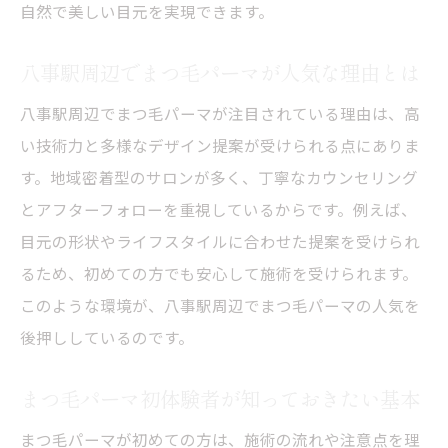
自然で美しい目元を実現できます。
まつ毛パーマ施術前後のビフォーアフター
解説
八事駅周辺でまつ毛パーマが人気な理由とは
まつ毛パーマ選びで知っておきたい注意点
八事駅周辺でまつ毛パーマが注目されている理由は、高
まつ毛パーマなら持続力と自然な仕上がりも実
い技術力と多様なデザイン提案が受けられる点にありま
現
す。地域密着型のサロンが多く、丁寧なカウンセリング
まつ毛パーマの自然な仕上がりを追求する
とアフターフォローを重視しているからです。例えば、
方法
目元の形状やライフスタイルに合わせた提案を受けられ
持続力に優れたまつ毛パーマの秘密を解説
るため、初めての方でも安心して施術を受けられます。
まつ毛パーマの効果的なメンテナンス法と
このような環境が、八事駅周辺でまつ毛パーマの人気を
は
後押ししているのです。
まつ毛パーマで美しさを長持ちさせるポイ
ント
まつ毛パーマ初体験者が知っておきたい基本
まつ毛パーマ施術後のケアで差がつく仕上
まつ毛パーマが初めての方は、施術の流れや注意点を理