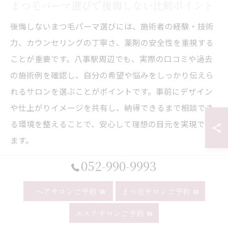
まつ毛パーマ選びで後悔しない比較ポイント
後悔しないまつ毛パーマ選びには、施術者の経験・技術
力、カウンセリングの丁寧さ、薬剤の安全性を重視する
ことが重要です。八事駅周辺でも、実際の口コミや過去
の施術例を確認し、自分の希望や悩みをしっかり伝えら
れるサロンを選ぶことがポイントです。事前にデザイン
や仕上がりイメージを共有し、納得できるまで相談でき
る環境を整えることで、安心して理想の目元を実現でき
ます。
052-990-9993
ヘアサロンご予約
まつ毛サロンご予約
まつ毛パーマの効果と持続期間のリ
アル
エステサロンご予約