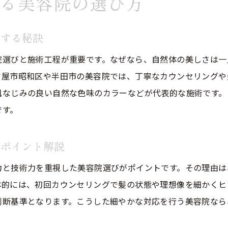
る美容院の選び方
ナチュラル志向に合う美容院の特徴とは
ナチュラル志向が高い人向け美容院の特徴を解説
現する秘訣
美容院のカウンセリングで分かるナチュラル対応力
自然体を引き出す美容院のサービスとは何か
院選びと施術工程が重要です。なぜなら、自然体の美しさは一
古屋市昭和区や半田市の美容院では、丁寧なカウンセリングや
美容院選びで注目したいナチュラルな施術内容
肌なじみの良い自然な色味のカラーなどが代表的な施術です。
ナチュラルヘアにこだわる美容院スタッフの魅力
です。
美容院で叶うナチュラルデザインのポイント紹介
理想の髪型へ導く美容院選びのコツ
のポイント解説
美容院の選び方が理想の髪型作りに必須な理由
力と技術力を重視した美容院選びがポイントです。その理由は
ナチュラルな髪型を叶える美容院の選定法を解説
体的には、初回カウンセリングで髪の状態や理想像を細かくヒ
カウンセリング重視の美容院で理想に近付く方法
判断基準となります。こうした細やかな対応を行う美容院なら
美容院で伝わる髪型イメージの伝え方とコツ
ナチュラルヘア実現のための美容院比較ポイント