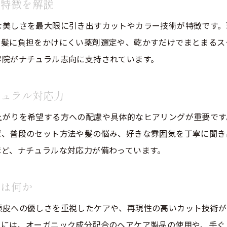
の特徴を解説
ナチュラルヘア希望時の美容院選び注意点とは
な美しさを最大限に引き出すカットやカラー技術が特徴です。
美容院の選び方でよくある失敗とその対策法
、髪に負担をかけにくい薬剤選定や、乾かすだけでまとまるス
カウンセリング不足に注意したい美容院選び
容院がナチュラル志向に支持されています。
美容院の雰囲気やスタッフ対応も重要な選択基準
美容院の予約時に確認すべきナチュラル対応力
チュラル対応力
自分らしい美しさを引き出す美容院活用術
上がりを希望する方への配慮や具体的なヒアリングが重要です
美容院で自分らしさを活かすナチュラル提案法
ば、普段のセット方法や髪の悩み、好きな雰囲気を丁寧に聞き
理想のヘアスタイル実現のための美容院相談術
ほど、ナチュラルな対応力が備わっています。
美容院スタッフとの連携で叶えるナチュラル美
自分に合う美容院で新しい魅力を発見する方法
とは何か
美容院活用で毎日を輝かせるナチュラルヘア習慣
頭皮への優しさを重視したケアや、再現性の高いカット技術が
美容院選びを楽しむことで広がる美しさの可能性
的には、オーガニック成分配合のヘアケア製品の使用や、手ぐ