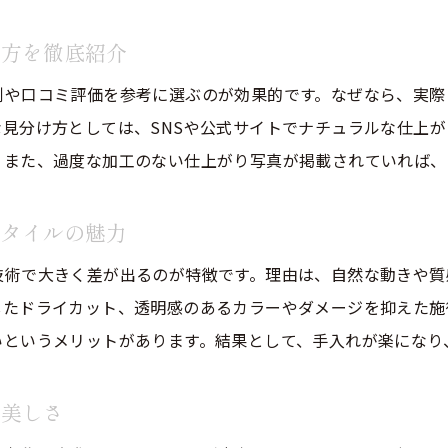
希望を叶える美容院選びで理想の自分に出会う
け方を徹底紹介
昭和区・半田市で話題の美容院最新事情
例や口コミ評価を参考に選ぶのが効果的です。なぜなら、実際
美容院業界でナチュラル志向が注目される理由
見分け方としては、SNSや公式サイトでナチュラルな仕上
昭和区・半田市の美容院で人気の施術傾向とは
。また、過度な加工のない仕上がり写真が掲載されていれば、
最新トレンドを取り入れた美容院の特徴を紹介
口コミで話題の美容院が支持される理由を解説
スタイルの魅力
美容院の選択基準にナチュラルさを加えるメリット
ご予約はこちら
ご予約はこちら
技術で大きく差が出るのが特徴です。理由は、自然な動きや質
昭和区・半田市で美容院選びを成功させるコツ
したドライカット、透明感のあるカラーやダメージを抑えた施
ナチュラルヘアを目指す方への美容院案内
いというメリットがあります。結果として、手入れが楽になり
美容院でナチュラルヘアを叶えるための流れ
失敗しないナチュラルヘアのオーダー方法紹介
な美しさ
美容院選びで知っておきたいナチュラル提案例