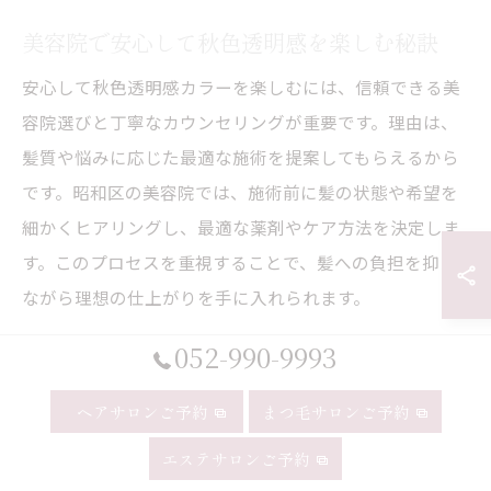
美容院で安心して秋色透明感を楽しむ秘訣
安心して秋色透明感カラーを楽しむには、信頼できる美
容院選びと丁寧なカウンセリングが重要です。理由は、
髪質や悩みに応じた最適な施術を提案してもらえるから
です。昭和区の美容院では、施術前に髪の状態や希望を
細かくヒアリングし、最適な薬剤やケア方法を決定しま
す。このプロセスを重視することで、髪への負担を抑え
ながら理想の仕上がりを手に入れられます。
052-990-9993
ヘアサロンご予約
まつ毛サロンご予約
全体カラーで秋の髪色チェンジを満
喫
エステサロンご予約