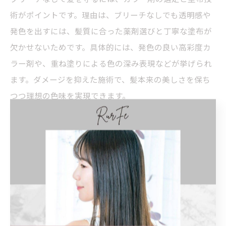
術がポイントです。理由は、ブリーチなしでも透明感や
発色を出すには、髪質に合った薬剤選びと丁寧な塗布が
欠かせないためです。具体的には、発色の良い高彩度カ
ラー剤や、重ね塗りによる色の深み表現などが挙げられ
ます。ダメージを抑えた施術で、髪本来の美しさを保ち
つつ理想の色味を実現できます。
秋色でも傷みにくい美容院の透明感カラー技
術
秋色でも傷みにくい透明感カラーには、髪内部の補修成
分配合カラー剤の活用が効果的です。その理由は、髪を
補修しながら染めることで色持ちや艶感が向上し、傷み
を感じにくくなるからです。代表的な方法として、トリ