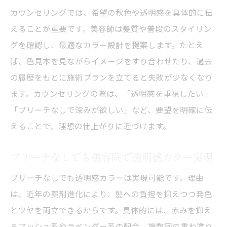
美容院でのヘアケアと秋色透明感の関係性
カウンセリングでは、希望の秋色や透明感を具体的に伝
美容院で秋色カラーを長持ちさせるコツ
えることが重要です。美容師は髪質や普段のスタイリン
髪質を活かした美容院の秋色透明感提案
グを確認し、最適なカラー設計を提案します。たとえ
透明感あるカラーなら昭和区の美容院がおすす
ば、色見本を見ながらイメージをすり合わせたり、過去
め
の履歴をもとに施術プランを立てると失敗が少なくなり
昭和区の美容院が透明感カラーで選ばれる
ます。カウンセリングの際は、「透明感を重視したい」
理由
「ブリーチなしで深みが欲しい」など、要望を明確に伝
えることで、理想の仕上がりに近づけます。
美容院の技術で秋色透明感を自然に演出
美容院で叶えるナチュラル秋色透明感カラ
ブリーチなしでも美容院で透明感カラー実現
ー
ブリーチなしでも透明感カラーは実現可能です。理由
昭和区美容院ならではの透明感カラー体験
は、近年の薬剤進化により、髪への負担を抑えつつ発色
美容院選びで理想の透明感秋色を手に入れ
とツヤを両立できるからです。具体的には、赤みを抑え
る
るアッシュ系やラベンダー系の配合、複数回の重ね塗り