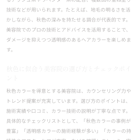
美容院のカラー技術が秋色透明感に与える
技術などが用いられます。たとえば、地毛の明るさを活
影響
かしながら、秋色の深みを持たせる調合が代表的です。
ブリーチ不要で秋色を実現する方法とは
美容院でのプロの技術とアドバイスを活用することで、
美容院でブリーチ不要の秋色透明感カラー
ダメージを抑えつつ透明感のあるヘアカラーを楽しめま
提案
す。
美容院が実践するブリーチなし透明感の秘
秋色に似合う美容院の選び方とチェックポイ
密
ント
秋色をブリーチなしで楽しむ美容院の工夫
美容院の薬剤選びで実現する透明感秋色
秋色カラーを得意とする美容院は、カウンセリング力や
トレンド提案が充実しています。選び方のポイントは、
髪への負担を減らす美容院のカラー施術法
施術実績や口コミ、カラー技術の説明が丁寧な点です。
美容院で叶うブリーチ不要秋色の選び方
具体的なチェックリストとして、「秋色カラーの事例が
美容院で叶うダメージレスな秋色透明感
豊富」「透明感カラーの施術経験が多い」「カラーの持
美容院でダメージレスな秋色透明感を叶え