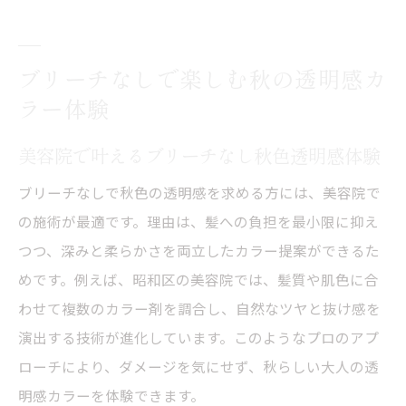
秋色全体カラーで印象チェンジする美容院
活用法
ブリーチなしで楽しむ秋の透明感カ
美容院で全体カラーの仕上がりを長持ちさ
ラー体験
せるコツ
美容院での全体カラー施術の流れと注意点
美容院で叶えるブリーチなし秋色透明感体験
理想の透明感カラーを美容院で手に入れるコツ
ブリーチなしで秋色の透明感を求める方には、美容院で
美容院で理想の秋色透明感を叶える相談術
の施術が最適です。理由は、髪への負担を最小限に抑え
美容院とのカウンセリングで透明感カラー
つつ、深みと柔らかさを両立したカラー提案ができるた
実現
めです。例えば、昭和区の美容院では、髪質や肌色に合
美容院選びで失敗しない透明感カラーのコ
わせて複数のカラー剤を調合し、自然なツヤと抜け感を
ツ
演出する技術が進化しています。このようなプロのアプ
理想の秋色を美容院でオーダーするポイン
ローチにより、ダメージを気にせず、秋らしい大人の透
ト
明感カラーを体験できます。