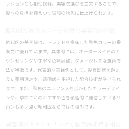
美容院でブリーチなしカラーが選ばれる理
ッションとも相性抜群。美容院選びを工夫することで、
由
髪への負担を抑えつつ理想の秋色に仕上げられます。
秋色透明感カラーを美容院で体感する流れ
昭和区で秋色カラーが得意な美容院の特徴
美容院でブリーチなしカラーの魅力を引き
出す
昭和区の美容院は、トレンドを意識した秋色カラーの提
案力に優れています。具体的には、オーダーメイドのカ
美容院で秋色透明感を実現するための工夫
ウンセリングや丁寧な色味調整、ダメージレスな施術方
髪に優しい秋色カラーの秘訣を解説
法が特徴です。代表的な実践例として、髪質診断を踏ま
美容院で髪に優しい秋色カラーを実現する
えた薬剤選定や、透明感を重視した配合技術が挙げられ
秘訣
ます。また、秋色のニュアンスを活かしたカラーデザイ
ブリーチなしで髪を守る美容院の施術ポイ
ンや、季節ごとのおすすめ色を積極的に発信しているサ
ント
ロンも多い点が昭和区ならではの強みです。
秋色でも傷みにくい美容院の透明感カラー
技術
美容院のカウンセリングで秋色透明感を相談