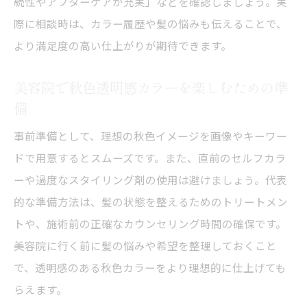
続性やアフターケアが充実」などを確認しましょう。実
る方法
際に相談時は、カラー履歴や髪の悩みも伝えることで、
髪に優しい美容院の透明感カラー技術とは
より満足度の高い仕上がりが期待できます。
ダメージを抑える美容院の秋色カラー施術
例
美容院で秋色透明感カラーを楽しむための準
備
美容院のトリートメントで秋色透明感を持
続
事前準備として、理想の秋色イメージを画像やキーワー
美容院ならではの秋色透明感カラーの魅力
ドで用意するとスムーズです。また、直前のセルフカラ
美容院で安心して秋色透明感を楽しむ秘訣
ーや過度なスタイリング剤の使用は避けましょう。代表
的な準備方法は、髪の状態を整えるためのトリートメン
全体カラーで秋の髪色チェンジを満喫
トや、施術前の正確なカウンセリング時間の確保です。
美容院の全体カラーで秋色透明感を楽しむ
美容院に行く前に髪の悩みや希望を整理しておくこと
方法
で、透明感のある秋色カラーをより理想的に仕上げても
全体カラーが叶える秋色の透明感と統一感
らえます。
美容院で全体カラーを選ぶ際のポイント