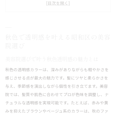
美容院のカウンセリングで秋色透明感を相
談
ブリーチなしでも美容院で透明感カラー実
現
秋色で透明感を叶える昭和区の美容
秋色に似合う美容院の選び方とチェックポ
院選び
イント
美容院で秋色透明感カラーを楽しむための
美容院選びで叶う秋色透明感の魅力とは
準備
秋色の透明感カラーは、深みがありながらも軽やかさを
ブリーチなしで楽しむ秋の透明感カラー体験
感じさせる点が最大の魅力です。髪にツヤと柔らかさを
美容院で叶えるブリーチなし秋色透明感体
与え、季節感を演出しながら個性を引き立てます。美容
験
院では、髪質や肌色に合わせてプロが色味を調整し、ナ
ダメージを抑えた透明感カラーの美容院活
チュラルな透明感を実現可能です。たとえば、赤みや黄
用法
みを抑えたブラウンやベージュ系のカラーは、秋のファ