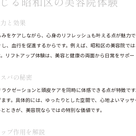
じる昭和区の美容院体験
癒しのヘッドマッサージが叶える若々しさ
美容院ヘッドマッサージで若々しさを保つコツ
魅力と効果
癒しのヘッドマッサージがもたらす美容効果とは
リフトアップ重視の美容院マッサージ体験談
るみをケアしながら、心身のリフレッシュも叶える点が魅力で
ぐし、血行を促進するからです。例えば、昭和区の美容院では
リンパドレナージュを活かした美容院施術の特徴
す。リフトアップ体験は、美容と健康の両面から日常をサポー
美容院ヘッドマッサージの継続効果と持続の秘訣
心身の癒しとリフトアップを両立できる美容院選び
ドスパの秘密
美容院ならではのヘッドスパで心身リフレッシュ
リラクゼーションと頭皮ケアを同時に体感できる点が特徴です
美容院ヘッドスパで感じる至福のリフレッシュ体験
げます。具体的には、ゆったりとした空間で、心地よいマッサ
美容院の専門技術が叶える深い癒しとリラックス
ひとときが、美容院ならではの特別な価値です。
リフトアップに効果的な美容院ヘッドスパの特徴
リンパマッサージを取り入れた美容院の施術とは
アップ作用を解説
美容院ヘッドスパで心身のバランスを整える方法