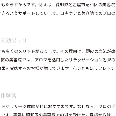
をもたらすからです。例えば、愛知県名古屋市昭和区の美容院
リフトアップ目的で通う美容院の施術間隔とは
できるようサポートしています。自宅ケアと美容院でのプロの
美容院ヘッドマッサージの効果を長持ちさせる方法
リンパケアを取り入れた美容院施術の持続効果
ヘッドスパの頻度に合わせた美容院選びのポイント
美容効果とは
美容院でのヘッドスパを継続するメリットと注意点
でも多くのメリットがあります。その理由は、頭皮の血流が改
日々の疲れに美容院ヘッドスパがおすすめな理由
和区の美容院では、アロマを活用したリラクゼーション効果の
美容院ヘッドスパで日々の疲れを癒す効果的な理由
効果を実感するお客様が増えています。心身ともにリフレッシ
リフトアップも叶う美容院ヘッドスパの魅力を解説
美容院の癒し施術で心身をリセットする方法
リンパマッサージとヘッドスパの組み合わせ効果
ジ体験談
美容院ヘッドスパがストレス解消に役立つ理由
ッドマッサージ体験が特におすすめです。なぜなら、プロの手
美容院選びで重視したい癒しとリフトアップの視点
らです。実際に昭和区の美容院で施術を受けたお客様からは、