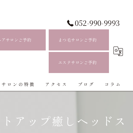
052-990-9993
ヘアサロンご予約
まつ毛サロンご予約
エステサロンご予約
当サロンの特徴
アクセス
ブログ
コラム
白髪ぼかし
フトアップ癒しヘッドス
ハイライト