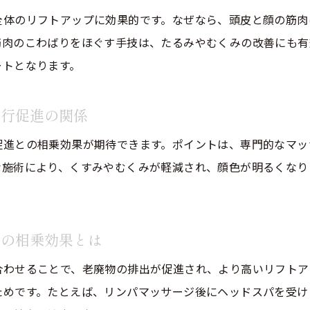
全体のリフトアップに効果的です。なぜなら、頭皮と顔の筋肉
美容院のヘッドスパがもたらす日常の変化と効果
筋肉のこわばりをほぐす手技は、たるみやむくみの改善にも有
ヘッドスパとヘッドマッサージの違いを解説
ートとなります。
美容院で体験するヘッドスパとマッサージの違い
リフトアップに効果的なのはどちらか徹底比較
血行促進の関係
美容院ヘッドスパの癒しポイントとマッサージの特
促進との相乗効果が期待できます。ポイントは、専門的なマッ
リンパドレナージュの有無による施術効果の差
な施術により、くすみやむくみが軽減され、顔色が明るくなり
美容院で選ぶべきヘッドケアメニューのポイント
ご予約はこちら
ご予約はこちら
。
持続効果を重視した美容院ヘッドスパとマッサージ
昭和区で癒される美容院の魅力とは
パの相乗効果とは
癒しを追求する昭和区美容院の特徴と強み
合わせることで、老廃物の排出が促進され、より高いリフトア
美容院のリラックス空間がもたらす癒し効果
ためです。たとえば、リンパマッサージ後にヘッドスパを受け
リフトアップと癒しを両立する美容院選びのコツ