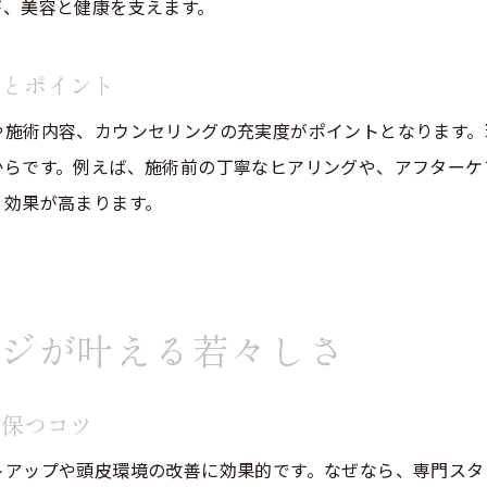
が、美容と健康を支えます。
リンパマッサージを活かした施術で心身リフレッシ
美容院のヘッドスパで感じる昭和区ならではの魅力
方とポイント
美容院の癒し施術が日常にもたらす変化を紹介
や施術内容、カウンセリングの充実度がポイントとなります。
リンパマッサージを通じた美容院での健康ケア
からです。例えば、施術前の丁寧なヒアリングや、アフターケ
美容院のリンパマッサージが健康にもたらす効果
と効果が高まります。
リフトアップと癒しを叶える美容院の健康ケア術
美容院で受けるリンパドレナージュの流れと特徴
頭皮ケアとリラクゼーションを同時に叶える方法
ジが叶える若々しさ
美容院のリンパマッサージで免疫力アップを目指す
美容院施術による心身のバランス回復のポイント
を保つコツ
ヘッドスパの頻度や持続効果を徹底検証
トアップや頭皮環境の改善に効果的です。なぜなら、専門スタ
美容院ヘッドスパの理想的な頻度と効果の持続性