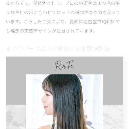
るからです。具体例として、プロの施術者はまつ毛の生
え癖や目の形に合わせてロッドの種類や巻き方を変えて
います。こうした工夫により、愛知県名古屋市昭和区で
も理想の束感デザインが注目されています。
まつ毛パーマ達人が実践する束感調整法
まつ毛パーマの達人が実践する束感調整法には、細やか
な仕上げ工程と定期的なメンテナンスが含まれます。理
由は、施術後も束感を持続させるためには日々のケアが
欠かせないためです。代表的な方法として、施術直後に
専用ブラシで束を整えたり、まつ毛美容液で保湿を続け
ることで、束感が長持ちします。また、定期的なサロン
でのメンテナンスにより、まつ毛の健康を保ちながら美
しい束感をキープできます。