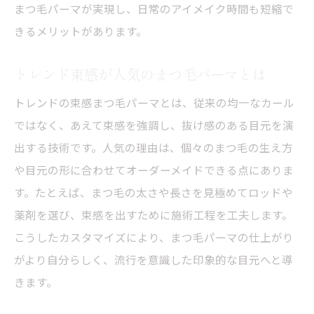
まつ毛パーマが実現し、日常のアイメイク時間も短縮で
まつ毛パーマ達人が実践する束感調整法
きるメリットがあります。
まつ毛パーマの持ちを高める工夫とケア方法
トレンド束感が人気のまつ毛パーマとは
まつ毛パーマの持ちを延ばすケアのコツ
束感まつ毛パーマを長持ちさせる方法
トレンドの束感まつ毛パーマとは、従来の均一なカール
ではなく、あえて束感を強調し、抜け感のある目元を演
まつ毛パーマ持続力アップのための習慣
出する技術です。人気の理由は、個々のまつ毛の生え方
トレンド束感を保つアフターケア術とは
や目元の形に合わせてオーダーメイドできる点にありま
まつ毛パーマの持ちが変わる日常の工夫
す。たとえば、まつ毛の太さや長さを見極めてロッドや
2025年注目のまつ毛パーマ最新トレンド解説
薬剤を選び、束感を出すために施術工程を工夫します。
2025年注目のまつ毛パーマ束感トレンド
こうしたカスタマイズにより、まつ毛パーマの仕上がり
最新まつ毛パーマ事情とトレンド束感
がより自分らしく、流行を意識した印象的な目元へと導
まつ毛パーマ2025年の新技術を先取り
きます。
トレンド束感が進化する2025年注目術