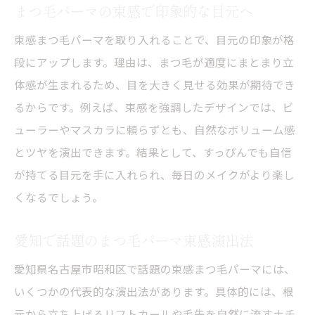
まつ毛パーマの束感で印象的な目元へ
2025年のまつ毛パーマ最新事情を解説
ナチュラル派も満足する束感まつ毛パーマ術
束感まつ毛パーマを取り入れることで、目元の印象が格
段にアップします。理由は、まつ毛が適度にまとまり立
ナチュラル派におすすめ束感まつ毛パーマ
体感が生まれるため、目を大きく見せる効果が期待でき
自然な仕上がりのトレンド束感パーマ法
るからです。例えば、束感を強調したデザインでは、ビ
まつ毛パーマで叶う上品な束感デザイン
ューラーやマスカラに頼らずとも、自然なボリューム感
ナチュラル目元を作るまつ毛パーマの技
とツヤを演出できます。結果として、すっぴんでも自信
まつ毛パーマで大人可愛い束感を実現
が持てる目元を手に入れられ、毎日のメイクがより楽し
くなるでしょう。
愛知で話題のまつ毛パーマ束感演出法
愛知県名古屋市昭和区で話題の束感まつ毛パーマには、
いくつかの代表的な演出法があります。具体的には、根
元から立ち上げるリフトカールや毛先を自然に流すナチ