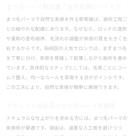
まつ毛パーマ新常識！自然束感のつくり方
まつ毛パーマで自然な束感を作る新常識は、施術工程ご
との細やかな配慮にあります。なぜなら、ロッドの選択
や薬剤の塗布順序、毛流れの調整が束感の質を大きく左
右するからです。昭和区の人気サロンでは、まずまつ毛
を丁寧に分け、束感を意識して配置しながら施術を進め
ています。具体的なステップとしては、毛束ごとにコー
ムで整え、均一なカールを実現する点がポイントです。
この工夫により、自然な束感が簡単に再現できます。
ナチュラル派必見のまつ毛パーマ束感術
ナチュラルな仕上がりを求める方には、まつ毛パーマの
束感術が最適です。理由は、過度な人工感を避けつつ