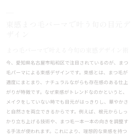
愛知で話題のまつ毛パーマ束感演出法
束感まつ毛パーマの最新トレンドを解説
束感まつ毛パーマで叶う旬の目元デ
自然な束感を演出するまつ毛パーマの新常識
ザイン
まつ毛パーマで自然な束感を実現する秘訣
まつ毛パーマで叶える今旬の束感デザイン術
愛知発トレンドのナチュラル束感パーマ法
まつ毛パーマ新常識！自然束感のつくり方
今、愛知県名古屋市昭和区で注目されているのが、まつ
ナチュラル派必見のまつ毛パーマ束感術
毛パーマによる束感デザインです。束感とは、まつ毛が
束感まつ毛パーマで叶える自然な目元美
適度にまとまり、ナチュラルながらも存在感のある仕上
がりが特徴です。なぜ束感がトレンドなのかというと、
理想の束感を引き出すまつ毛パーマのコツ
メイクをしていない時でも目元がはっきりし、華やかさ
まつ毛パーマで理想の束感を作るポイント
と自然さを両立できるからです。例えば、根元からしっ
束感を引き出すまつ毛パーマ施術のコツ
かり立ち上げる技術や、まつ毛一本一本の向きを調整す
まつ毛パーマで失敗しない束感仕上げ術
る手法が使われます。これにより、理想的な束感を持つ
理想の束感を叶えるまつ毛パーマの極意