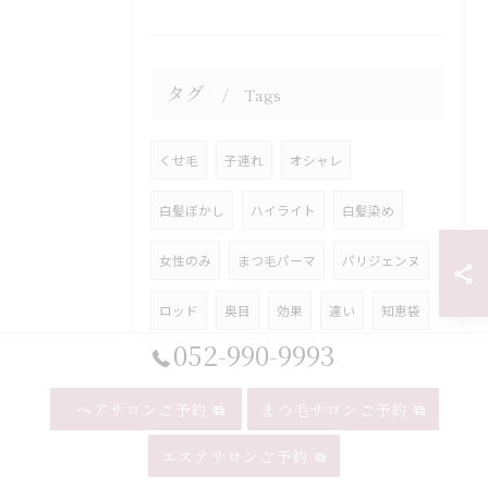
タグ
Tags
くせ毛
子連れ
オシャレ
白髪ぼかし
ハイライト
白髪染め
女性のみ
まつ毛パーマ
パリジェンヌ
ロッド
奥目
効果
違い
知恵袋
052-990-9993
ショート
レディース
前髪あり
ヘアサロンご予約
まつ毛サロンご予約
ショートボブ
ボブ
インナーカラー
エステサロンご予約
イヤリングカラー
ロング