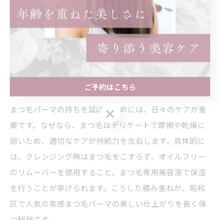
まつ毛パーマの持ちを高める工夫と
ケア方法
ご予約はこちら
まつ毛パーマの持ちを延ばすケアのコツ
まつ毛パーマの持ちを延ばすためには、日々のケアが重
ご予約はこちら
要です。なぜなら、まつ毛はデリケートで摩擦や乾燥に
弱いため、適切なケアが持続力を左右します。具体的に
は、クレンジング時はまつ毛をこすらず、オイルフリー
のリムーバーを使用すること、まつ毛専用美容液で保湿
を行うことが挙げられます。こうした積み重ねが、昭和
区で人気の束感まつ毛パーマの美しい仕上がりを長く保
つ秘訣です。