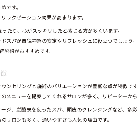
ためです。
美容院ヘッドスパを時短で満喫する方法
、リラクゼーション効果が高まります。
忙しい日常に取り入れやすい美容院ヘッドスパ
なったり、心がスッキリしたと感じる方が多くいます。
美容院ヘッドスパが働く女性に人気の理由
ッドスパが自律神経の安定やリフレッシュに役立つでしょう。
美容院で叶う短時間でも効果的なリフレッシュ
続施術がおすすめです。
仕事帰りにも便利な美容院ヘッドスパ利用術
短時間ヘッドスパでも得られる美容メリット特集
特徴
美容院ヘッドスパは短時間施術でも効果的
ご予約はこちら
ご予約はこちら
カウンセリングと施術のバリエーションが豊富な点が特徴です
30分ヘッドスパの美容メリットを徹底解説
ドのメニューを提案してくれるサロンが多く、リピーターから
忙しい日に嬉しい美容院ヘッドスパの実力
サージ、炭酸泉を使ったスパ、頭皮のクレンジングなど、多彩
美容院ヘッドスパで得られる即効性のある効果
備のサロンも多く、通いやすさも人気の理由です。
短時間でも満足できる美容院ヘッドスパ体験
自宅ケアと美容院ヘッドスパの違いを徹底解説