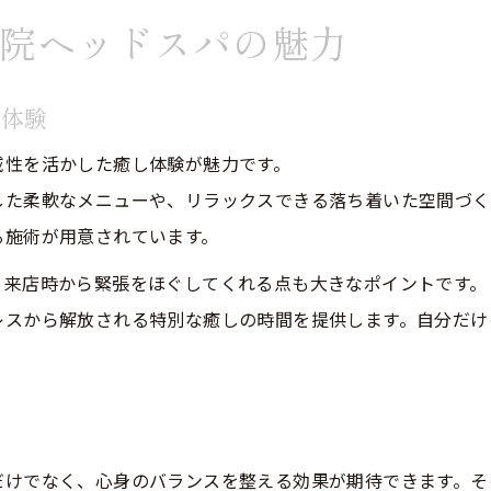
院ヘッドスパの魅力
美容院ヘッドスパが心と頭皮に与える効果とは
美容院で受けるリラクゼーションの本質
し体験
ストレス緩和に役立つ美容院ヘッドスパの魅力
美容院ヘッドスパ施術で感じるリフレッシュ感
域性を活かした癒し体験が魅力です。
した柔軟なメニューや、リラックスできる落ち着いた空間づく
美容院が提案する心身リセットの新習慣
る施術が用意されています。
ヘッドスパの効果を最大化する昭和区の美容体験
、来店時から緊張をほぐしてくれる点も大きなポイントです。
美容院でのヘッドスパ効果を実感する秘訣
レスから解放される特別な癒しの時間を提供します。自分だけ
昭和区の美容院が提案する効果的な施術方法
美容院ヘッドスパ体験者の声とその効果
美容院ヘッドスパの持続力を高める工夫
由
昭和区美容院ならではの効果最大化ポイント
だけでなく、心身のバランスを整える効果が期待できます。そ
忙しい女性におすすめの美容院ヘッドスパ活用術