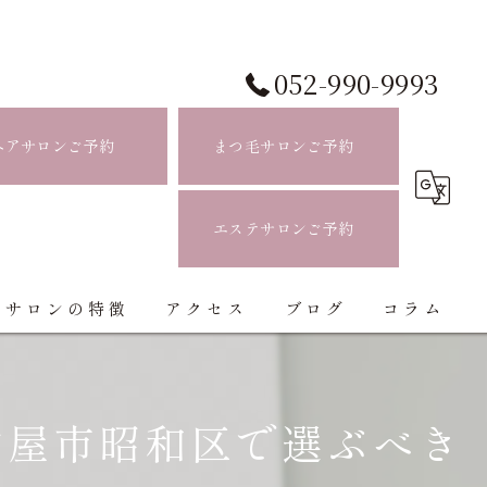
052-990-9993
ヘアサロンご予約
まつ毛サロンご予約
エステサロンご予約
当サロンの特徴
アクセス
ブログ
コラム
白髪ぼかし
古屋市昭和区で選ぶべき
ハイライト