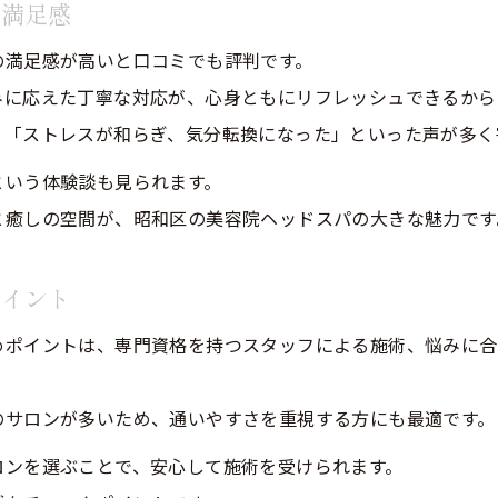
の満足感
美容院ヘッドスパと自宅ケアの効果の違い
の満足感が高いと口コミでも評判です。
美容院でしか味わえないヘッドスパ体験
みに応えた丁寧な対応が、心身ともにリフレッシュできるから
自宅ケアでは難しい美容院の専門技術
」「ストレスが和らぎ、気分転換になった」といった声が多く
美容院ヘッドスパがプロに選ばれる理由
という体験談も見られます。
美容院ヘッドスパ活用と自宅ケア併用のコツ
と癒しの空間が、昭和区の美容院ヘッドスパの大きな魅力です
ポイント
めポイントは、専門資格を持つスタッフによる施術、悩みに合
のサロンが多いため、通いやすさを重視する方にも最適です。
ロンを選ぶことで、安心して施術を受けられます。