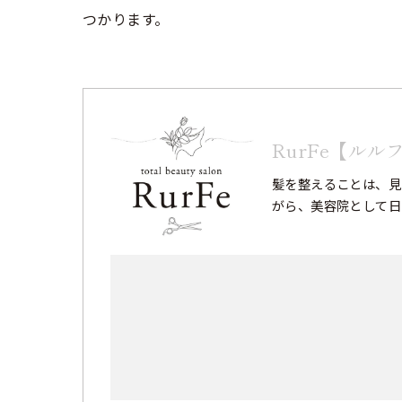
つかります。
RurFe【ルル
髪を整えることは、見
がら、美容院として日