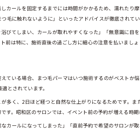
透しカールを固定するまでには時間がかかるため、濡れたり摩
昭和区で話題のまつ毛パーマトレンド紹介
まつ毛に触れないように」といったアドバイスが徹底されてい
新しいまつ毛パーマ技術の特徴と利点
を浴びてしまい、カールが取れやすくなった」「無意識に目を
昭和区のまつ毛パーマサロン選びの傾向
ント前は特に、施術直後の過ごし方に細心の注意を払いましょ
まつ毛パーマ最新メニューの魅力解説
サロン比較でわかるまつ毛パーマの進化
う
控えている場合、まつ毛パーマはいつ施術するのがベストか悩
最適とされています。
とが多く、2日ほど経つと自然な仕上がりになるためです。ま
切です。昭和区のサロンでは、イベント前の予約が増える時期
然なカールになってしまった」「直前予約で希望のサロンが取
。