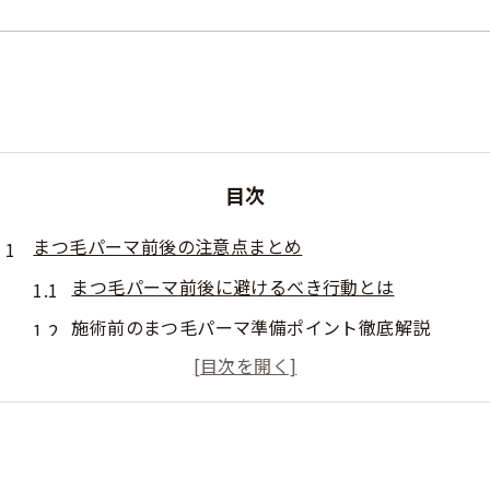
目次
まつ毛パーマ前後の注意点まとめ
まつ毛パーマ前後に避けるべき行動とは
施術前のまつ毛パーマ準備ポイント徹底解説
まつ毛パーマ直後のNG習慣とその理由
前撮りやイベント前の注意点を知ろう
まつ毛パーマの持ちを左右する日常の工夫
昭和区で叶う理想まつ毛パーマ体験談