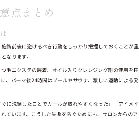
意点まとめ
実際のまつ毛パーマ体験から学ぶ成功ポイント
昭和区で評判のまつ毛パーマ施術の流れ
とは
まつ毛パーマ愛用者のリアルな仕上がり感想
自然なカールが叶ったまつ毛パーマ体験談
、施術前後に避けるべき行動をしっかり把握しておくことが重
トとなります。
昭和区で選ばれているまつ毛パーマ秘訣
イベント前に知りたい施術のタイミング
まつ毛エクステの装着、オイル入りクレンジング剤の使用を控
に、パーマ後24時間はプールやサウナ、激しい運動による
まつ毛パーマ施術の最適な予約タイミング解説
イベント直前のまつ毛パーマは何日前がベスト？
前撮り前にまつ毛パーマをかけるべき理由
すぐに洗顔したことでカールが取れやすくなった」「アイメイ
られています。こうした失敗を防ぐためにも、サロンからのア
まつ毛パーマの効果を最大化する日程の決め方
スケジュール調整で理想のまつ毛パーマを実現
自然なカールを長持ちさせる秘訣