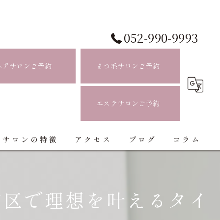
052-990-9993
ヘアサロンご予約
まつ毛サロンご予約
エステサロンご予約
当サロンの特徴
アクセス
ブログ
コラム
白髪ぼかし
和区で理想を叶えるタイ
ハイライト