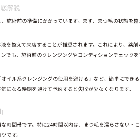
徹底解説
まつ毛パーマのカールを長持ちさせる生活習慣
は、施術前の準備にかかっています。まず、まつ毛の状態を整
日常でできるまつ毛パーマのキープ術
自然なまつ毛パーマを保つ保湿ケアのコツ
容液を控えて来店することが推奨されます。これにより、薬剤
まつ毛パーマ持続のための洗顔・入浴方法
ロンでも、施術前のクレンジングやコンディションチェックを
サロン推奨のまつ毛パーマ用トリートメント活用法
敏感肌にも安心なまつ毛パーマケア方法
「オイル系クレンジングの使用を避ける」など、簡単にできる
敏感肌に優しいまつ毛パーマ施術の選び方
ご予約はこちら
ご予約はこちら
が気になる時期を避けて予約すると失敗が少なくなります。
アレルギー対策に役立つまつ毛パーマ前の注意
まつ毛パーマ施術前のパッチテスト重要性
由
まつ毛パーマ後の肌トラブル予防ポイント
な時間帯です。特に24時間以内は、まつ毛を濡らさない・こ
敏感肌でも安心できるまつ毛パーマケア方法
コツです。
昭和区エリアのまつ毛パーマ最新事情