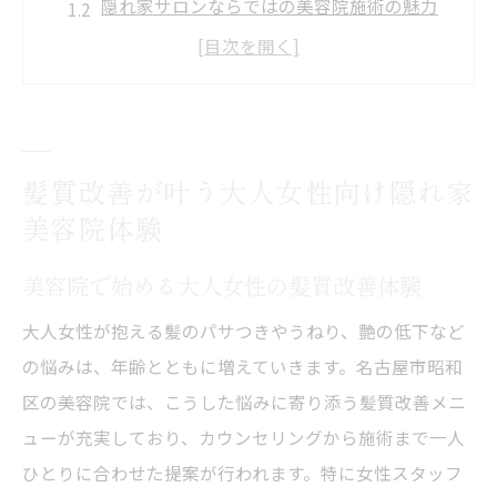
隠れ家サロンならではの美容院施術の魅力
女性スタッフのみ在籍の美容院が選ばれる
理由
昭和区の美容院で叶う艶髪への第一歩
美容院で実感する大人女性の髪悩み解決法
髪質改善が叶う大人女性向け隠れ家
落ち着く空間で女性スタッフが寄り添うサロン
美容院体験
案内
女性スタッフのみの美容院で安心施術を満
美容院で始める大人女性の髪質改善体験
喫
大人女性が抱える髪のパサつきやうねり、艶の低下など
落ち着いた空間が魅力の隠れ家美容院の特
の悩みは、年齢とともに増えていきます。名古屋市昭和
徴
区の美容院では、こうした悩みに寄り添う髪質改善メニ
大人女性が通う美容院で受ける特別なひと
ューが充実しており、カウンセリングから施術まで一人
とき
ひとりに合わせた提案が行われます。特に女性スタッフ