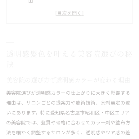
由
アディクシーカラー対応の美容院を見極め
るコツ
美容院選びで失敗しない透明感カラー実現
法
透明感髪色を叶える美容院選びの秘
自分に合う美容院探しで透明感を引き出す
訣
方法
美容院の口コミ活用で理想の透明感カラー
美容院の選び方で透明感カラーが変わる理由
を叶える
美容院選びが透明感カラーの仕上がりに大きく影響する
アディクシーカラー好き必見の理由とは
理由は、サロンごとの提案力や施術技術、薬剤選定の違
美容院で叶うアディクシーカラーの魅力を
いにあります。特に愛知県名古屋市昭和区・中区エリア
解説
の美容院では、髪質や骨格に合わせてカラー剤や塗布方
アディクシーカラーが愛される理由と美容
法を細かく調整するサロンが多く、透明感やツヤ感の差
院の工夫