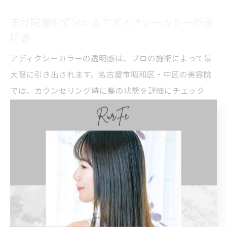
美容院施術で分かるアディクシーカラーの透
明感
アディクシーカラーの透明感は、プロの施術によって最
大限に引き出されます。名古屋市昭和区・中区の美容院
では、カウンセリング時に髪の状態を詳細にチェック
し、最適なカラー設計を行います。髪のベーストーンや
ダメージレベルを見極めることで、希望する透明感や発
色を確実に実現します。
施術では、薬剤の塗布量や塗布方法、放置時間を細かく
調整することが重要です。例えば、根元と毛先で塗布方
法を変えることで、均一な発色と自然なグラデーション
を作り出すことができます。さらに、ブリーチを併用す
る場合は、髪の状態に応じてダメージコントロールを徹