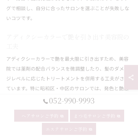
グで相談し、自分に合ったサロンを選ぶことが失敗しな
いコツです。
アディクシーカラーで艶を引き出す美容院の
工夫
アディクシーカラーで艶を最大限に引き出すため、美容
院では薬剤の配合バランスを微調整したり、髪のダメー
ジレベルに応じたトリートメントを併用する工夫がされ
ています。特に昭和区・中区のサロンでは、発色と艶感
の両立にこだわった施術が人気です。
052-990-9993
施術前には丁寧なカウンセリングを行い、髪の悩みや理
ヘアサロンご予約
まつ毛サロンご予約
想のイメージをしっかり共有します。例えば、ダメージ
エステサロンご予約
が気になる方には保湿力の高いトリートメントを、色持