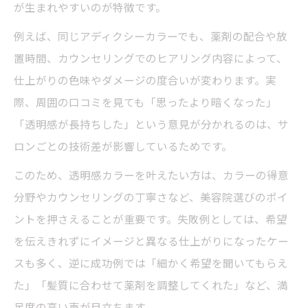
が生まれやすいのが特徴です。
美容院施術で分かるアディクシーカラーの
例えば、同じアディクシーカラーでも、薬剤の配合や放
透明感
置時間、カウンセリングでのヒアリング内容によって、
美容院のプロがすすめるアディクシーカラ
仕上がりの色味やダメージの度合いが変わります。実
ーの特徴
際、周囲の口コミを見ても「思ったより暗くなった」
アディクシーカラーが得意な美容院選びの
「透明感が長持ちした」という意見が分かれるのは、サ
ポイント
ロンごとの技術差が影響しているためです。
ダメージレスなヘアカラーの実現方法
このため、透明感カラーを叶えたい方は、カラーの得意
美容院でダメージレスカラーを叶える秘密
分野やカウンセリングの丁寧さなど、美容院選びのポイ
アディクシーカラー施術で髪を守る美容院
ントを押さえることが重要です。失敗例としては、希望
の技術
を伝えきれずにイメージと異なる仕上がりになったケー
美容院選びでダメージ軽減を実感できる理
スも多く、逆に成功例では「細かく希望を聞いてもらえ
由
た」「髪質に合わせて薬剤を調整してくれた」など、満
アディクシーカラーと相性の良い美容院の
足度の高い声が目立ちます。