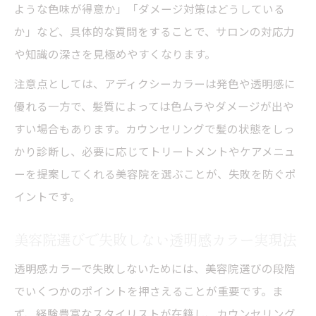
アディクシーカラー相談時に役立つポイン
ような色味が得意か」「ダメージ対策はどうしている
ト
か」など、具体的な質問をすることで、サロンの対応力
美容院でよくある相談内容とその解決例
や知識の深さを見極めやすくなります。
美容院相談で透明感カラーを成功させるコ
注意点としては、アディクシーカラーは発色や透明感に
ツ
優れる一方で、髪質によっては色ムラやダメージが出や
アディクシーカラー施術前後の相談事例ま
すい場合もあります。カウンセリングで髪の状態をしっ
とめ
かり診断し、必要に応じてトリートメントやケアメニュ
アディクシーカラーの持続力を高める工夫
ーを提案してくれる美容院を選ぶことが、失敗を防ぐポ
イントです。
美容院で受ける持続力アップ施術の秘密
アディクシーカラーの色持ちを良くする美
美容院選びで失敗しない透明感カラー実現法
容院の技
透明感カラーで失敗しないためには、美容院選びの段階
美容院で教わるアフターケアとカラー長持
でいくつかのポイントを押さえることが重要です。ま
ちのコツ
ず、経験豊富なスタイリストが在籍し、カウンセリング