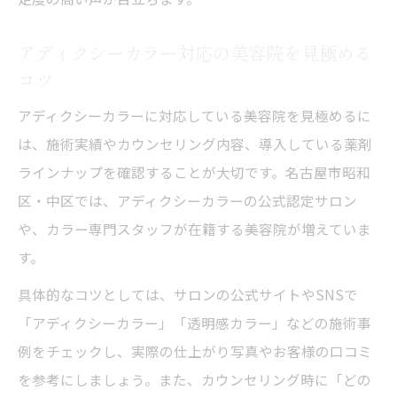
提案
アディクシーカラー対応の美容院を見極める
美容院施術でダメージを抑えるコツを伝授
コツ
愛知県で艶カラーを得意とする美容院の特徴
アディクシーカラーに対応している美容院を見極めるに
美容院が得意な艶カラーの秘密に迫る
は、施術実績やカウンセリング内容、導入している薬剤
艶感重視の美容院選びで理想の髪色へ
ラインナップを確認することが大切です。名古屋市昭和
美容院で実感するアディクシーカラーの艶
区・中区では、アディクシーカラーの公式認定サロン
美容院独自の艶カラー技術とその魅力
や、カラー専門スタッフが在籍する美容院が増えていま
アディクシーカラーで艶を引き出す美容院
す。
の工夫
具体的なコツとしては、サロンの公式サイトやSNSで
理想をかなえる美容院相談術と実例
「アディクシーカラー」「透明感カラー」などの施術事
美容院カウンセリングで理想の色を伝える
例をチェックし、実際の仕上がり写真やお客様の口コミ
方法
を参考にしましょう。また、カウンセリング時に「どの