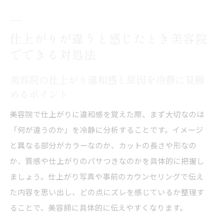
る行動
美容院お直しは気まずい？安心して伝える
仕上がりが違うと感じたとき美容院
最初の一言
でできる対処法
美容院仕上がりのズレに悩んだときの具体
的な相談方法
美容院の仕上がり違和感と原因を冷静に見極
美容院イメージ違いで気をつけたい自己判
めるポイント
断の落とし穴
美容院で仕上がりに違和感を覚えた際、まず大切なのは
美容院でイメージと違う場合の安心なお直し依
「何が違うのか」を冷静に分析することです。イメージ
頼術
と異なる部分がカラーなのか、カットの長さや形なの
美容院でイメージ違いを上手に伝える安心
か、質感や仕上がりのパサつきなのかを具体的に把握し
のコツ
ましょう。仕上がり写真や事前のカウンセリングで伝え
美容院お直しはうざい？不安を和らげる言
た内容を思い出し、どの点にズレを感じているか整理す
い回し
ることで、美容師に具体的に伝えやすくなります。