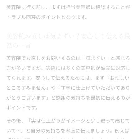
美容院に行く前に、まずは担当美容師に相談することが
疑問と対策
トラブル回避のポイントとなります。
美容院で別のサロンを検討する際の判断基
準
美容院お直しは気まずい？安心して伝える最
違和感のある仕上がり美容院へ不満を伝えるコ
初の一言
ツ
美容院でお直しをお願いするのは「気まずい」と感じる
美容院で仕上がりに不満を感じた時の伝え
方が多いですが、実際には多くの美容師が誠実に対応し
方
てくれます。安心して伝えるためには、まず「お忙しい
美容院で違和感を伝える際に意識したい伝
ところすみません」や「丁寧に仕上げていただいてあり
達術
がとうございます」と感謝の気持ちを最初に伝えるのが
美容院お直し依頼時に角の立たない表現を
ポイントです。
使うコツ
その後、「実は仕上がりがイメージと少し違って感じて
美容院での不満伝達で失敗しないためのポ
いて…」と自分の気持ちを率直に伝えましょう。例えば
イント