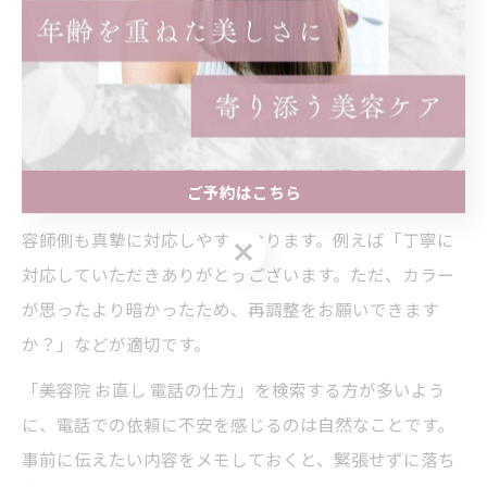
が大切です。まず「先日お世話になった〇〇です」と名
乗り、施術日と内容を伝えた上で「仕上がりについて相
談したいことがあります」と切り出しましょう。
伝える内容は「〇〇の部分がイメージと違った」「もう
少し〇〇に調整してほしい」と具体的に伝えるのがポイ
ご予約はこちら
ントです。このとき、感謝の気持ちを添えることで、美
容師側も真摯に対応しやすくなります。例えば「丁寧に
ご予約はこちら
対応していただきありがとうございます。ただ、カラー
が思ったより暗かったため、再調整をお願いできます
か？」などが適切です。
「美容院 お直し 電話の仕方」を検索する方が多いよう
に、電話での依頼に不安を感じるのは自然なことです。
事前に伝えたい内容をメモしておくと、緊張せずに落ち