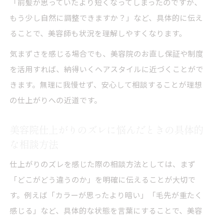
「前髪が思っていたより短くなってしまったのですが、
美容院で気まずさを避けて不満を伝える方
もう少し自然に調整できますか？」など、具体的に伝え
法
ることで、美容師も状況を理解しやすくなります。
美容院お直し範囲や料金安心して確認する手順
気まずさを感じる場合でも、美容院のお直し保証や制度
美容院でお直し範囲や料金を確認する質問
を活用すれば、納得いくヘアスタイルに近づくことがで
例
きます。無理に我慢せず、安心して相談することが理想
美容院お直しはどこまで対応してもらえる
の仕上がりへの近道です。
のか
美容院でお直し料金の有無を確認する際の
美容院仕上がりのズレに悩んだときの具体的
注意点
な相談方法
美容院仕上がりに納得できない時の費用確
仕上がりのズレを感じた際の相談方法としては、まず
認法
「どこがどう違うのか」を明確に伝えることが大切で
美容院お直しの範囲と料金交渉で意識する
す。例えば「カラーが思ったより暗い」「毛先が重たく
べき点
感じる」など、具体的な状態を言葉にすることで、美容