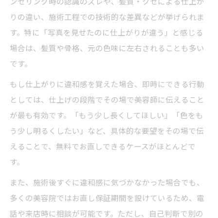
ンセリング時の認識のズレや、髪質・クセによる仕上が
美容院お直し電話の仕方と気持ちを伝える
りの違い、施術工程での技術的な差異などが挙げられま
言葉選び
す。特に「写真を見せたのに仕上がりが違う」と感じる
場合は、髪質や骨格、元の色味に左右されることも多い
美容院で不安を感じずにお直しをお願いす
です。
る方法
カラーやカットのやり直し美容院での適切な相
もし仕上がりに違和感を覚えた場合、即時にできる行動
談方法
としては、仕上げの段階でその場で美容師に伝えること
美容院でカラーやカットのお直し相談を成
が最も有効です。「もう少し長くしてほしい」「色をも
功させるポイント
う少し明るくしたい」など、具体的な要望をその場で伝
えることで、無料でお直しできるケースがほとんどで
美容院仕上がりが気に入らない時の相談手
す。
順を解説
美容院やり直し希望時に伝える内容と注意
また、施術後すぐに違和感に気づかなかった場合でも、
点
多くの美容院ではお直し保証期間を設けているため、電
話や来店時に相談が可能です。ただし、自己判断で別の
美容院カラーやカットのお直しでよくある