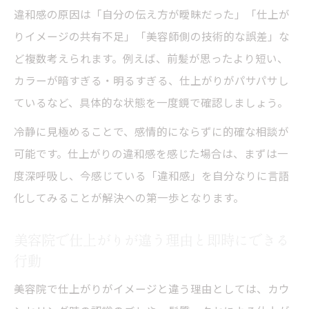
美容院で仕上がりやり直し依頼時のベスト
違和感の原因は「自分の伝え方が曖昧だった」「仕上が
タイミング
りイメージの共有不足」「美容師側の技術的な誤差」な
美容院お直しの電話の仕方で気をつけたい
ど複数考えられます。例えば、前髪が思ったより短い、
表現
カラーが暗すぎる・明るすぎる、仕上がりがパサパサし
美容院でカラーやカットのやり直しを気ま
ているなど、具体的な状態を一度鏡で確認しましょう。
ずくしない伝え方
冷静に見極めることで、感情的にならずに的確な相談が
お直し連絡が気まずいときに心が軽くなる伝え
可能です。仕上がりの違和感を感じた場合は、まずは一
方
度深呼吸し、今感じている「違和感」を自分なりに言語
美容院にお直し連絡する際の気まずさを減
化してみることが解決への第一歩となります。
らすコツ
美容院で仕上がりが違う理由と即時にできる
美容院お直しは気まずい？伝えるときの心
行動
の準備
美容院で仕上がりが違う場合のやさしい伝
美容院で仕上がりがイメージと違う理由としては、カウ
え方