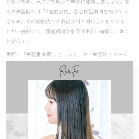
が多いため、気づいた時点で早めに連絡しましょう。多
くの美容院では「1週間以内」など保証期間を設けてい
るため、その期間内であれば無料で対応してもらえるこ
とが一般的です。保証期間や条件は事前に確認しておく
と安心です。
実際に「美容室 お直し どこまで」や「美容院 イメージ
と違う やり直し」などの検索が多い背景には、いつ依頼
すべきか悩むユーザー心理があります。納得できないと
きは、できるだけ早く行動することが納得のいく結果に
つながります。
美容院お直しの電話の仕方で気をつけたい表
現
お直しを電話で依頼する際は、冷静かつ丁寧な言葉遣い