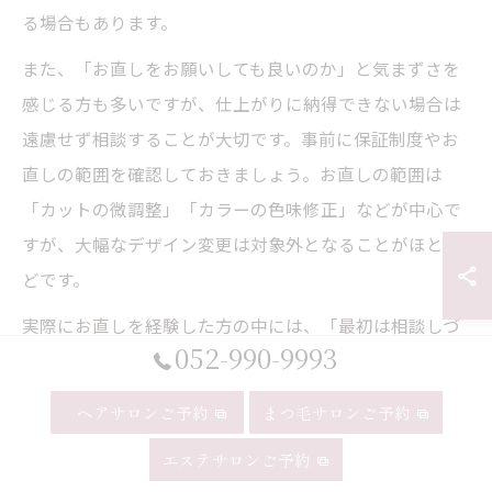
る場合もあります。
また、「お直しをお願いしても良いのか」と気まずさを
感じる方も多いですが、仕上がりに納得できない場合は
遠慮せず相談することが大切です。事前に保証制度やお
直しの範囲を確認しておきましょう。お直しの範囲は
「カットの微調整」「カラーの色味修正」などが中心で
すが、大幅なデザイン変更は対象外となることがほとん
どです。
実際にお直しを経験した方の中には、「最初は相談しづ
052-990-9993
らかったが、丁寧に対応してもらい安心した」という声
もあります。疑問点があれば美容師に率直に質問し、不
ヘアサロンご予約
まつ毛サロンご予約
安を解消してから再施術を依頼しましょう。
エステサロンご予約