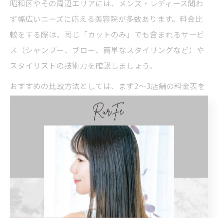
昭和区やその周辺エリアには、メンズ・レディース問わ
ず幅広いニーズに応える美容院が多数あります。料金比
較をする際は、同じ「カットのみ」でも含まれるサービ
ス（シャンプー、ブロー、簡単なスタイリングなど）や
スタイリストの技術力を確認しましょう。
おすすめの比較方法としては、まず2～3店舗の料金表を
並べて、サービス内容や口コミ評価を一覧化することで
す。例えば、「瑞穂区 美容院 カット 上手」や「千種区
美容院 カット 上手」など、近隣エリアも含めて比較する
ことで、より自分に合った美容院を見つけやすくなりま
す。
また、アクセスの良さや予約の取りやすさも重要な比較
ポイントです。自分のライフスタイルや通いやすさを重
視しつつ、コストパフォーマンスを意識した選び方を心