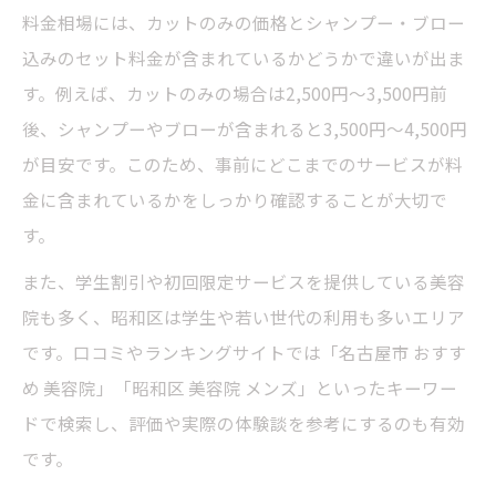
コツ
料金相場には、カットのみの価格とシャンプー・ブロー
料金だけでなく技術力も重視した美容院選
込みのセット料金が含まれているかどうかで違いが出ま
び
す。例えば、カットのみの場合は2,500円〜3,500円前
カット料金と施術内容の納得できるバラン
後、シャンプーやブローが含まれると3,500円〜4,500円
スとは
が目安です。このため、事前にどこまでのサービスが料
納得できるカット料金を昭和区で探すなら
金に含まれているかをしっかり確認することが大切で
昭和区で美容院を納得料金で選ぶ具体的ス
す。
テップ
また、学生割引や初回限定サービスを提供している美容
口コミや技術力で選ぶ美容院カット料金の
院も多く、昭和区は学生や若い世代の利用も多いエリア
目安
です。口コミやランキングサイトでは「名古屋市 おすす
カットのみ利用時の料金と満足度を両立す
め 美容院」「昭和区 美容院 メンズ」といったキーワー
る工夫
ドで検索し、評価や実際の体験談を参考にするのも有効
美容院の安さと仕上がり品質の違いを徹底
です。
解説