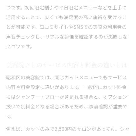
つです。初回限定割引や平日限定メニューなどを上手に
メンズにも最適な昭和区の美容院カット事情
活用することで、安くても満足度の高い施術を受けるこ
昭和区の美容院でメンズカット需要が増え
とが可能です。口コミサイトやSNSでの実際の利用者の
る理由
声もチェックし、リアルな評価を確認するのが失敗しな
メンズ対応の美容院選びで重視すべきポイ
いコツです。
ント
メンズカットが得意な美容院と料金相場の
美容院ごとのサービス内容と料金の違いとは
特徴
昭和区の美容院では、同じカットメニューでもサービス
美容院でメンズが満足できるサービスの見
内容や料金設定に違いがあります。一般的にカット料金
分け方
にはシャンプー・ブローが含まれる場合と、オプション
昭和区で安くて上手いメンズ美容院の探し
扱いで別料金となる場合があるため、事前確認が重要で
方
す。
料金だけで選ばない美容院選びの重要ポイント
例えば、カットのみで2,500円のサロンがあっても、シャ
美容院選びは料金と技術力のバランスを重