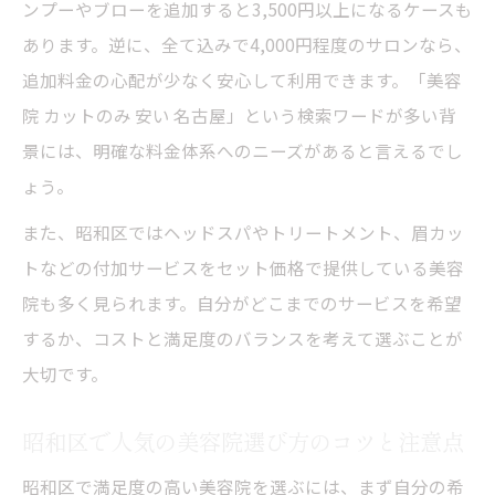
ンプーやブローを追加すると3,500円以上になるケースも
視しよう
あります。逆に、全て込みで4,000円程度のサロンなら、
口コミやスタッフ対応も美容院選びの重要
追加料金の心配が少なく安心して利用できます。「美容
項目
院 カットのみ 安い 名古屋」という検索ワードが多い背
カット料金の安さ以外に注目したい満足感
景には、明確な料金体系へのニーズがあると言えるでし
とは
ょう。
美容院で後悔しない選び方と実体験のポイ
また、昭和区ではヘッドスパやトリートメント、眉カッ
ント
トなどの付加サービスをセット価格で提供している美容
予約前に確認すべき美容院のサービスと内
院も多く見られます。自分がどこまでのサービスを希望
容
するか、コストと満足度のバランスを考えて選ぶことが
大切です。
昭和区で人気の美容院選び方のコツと注意点
昭和区で満足度の高い美容院を選ぶには、まず自分の希