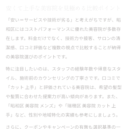
安くて上手な美容院を見極める比較ポイント
昭和区でメンズカットをお得に受けるポイ
ント
「安い＝サービスや技術が劣る」と考えがちですが、昭
和区にはコストパフォーマンスに優れた美容院が多数存
美容院のカットのみ利用は本当にお得か検証
在します。料金だけでなく、技術力や接客、サロンの清
カットのみが安い美容院の本当のお得度を
潔感、口コミ評価など複数の視点で比較することが納得
比較
の美容院選びのポイントです。
美容院でカットのみ利用時の注意点と落と
し穴
特に注目したいのは、スタッフの経験年数や得意なスタ
イル、施術前のカウンセリングの丁寧さです。口コミで
シャンプーやセット有無による料金差を解
「カット 上手」と評価されている美容院は、希望の髪型
説
や髪質に合わせた提案力が高い傾向があります。また、
昭和区の美容院でカットのみ予約のメリッ
「昭和区 美容院 メンズ」や「瑞穂区 美容院 カット 上
トとは
手」など、性別や地域特化の実績も参考にしましょう。
美容院カットのみ安い店のサービス内容を
さらに、クーポンやキャンペーンの有無も選択基準の一
検証