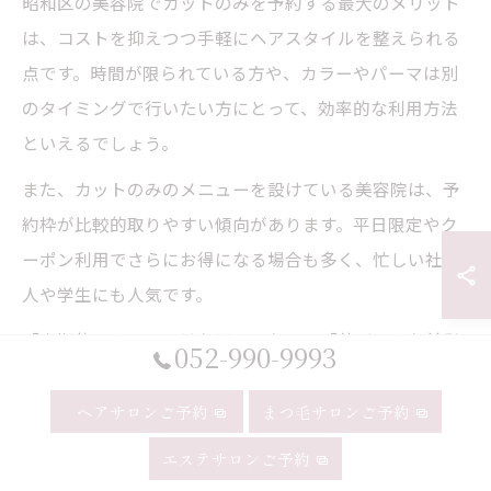
昭和区の美容院でカットのみを予約する最大のメリット
は、コストを抑えつつ手軽にヘアスタイルを整えられる
点です。時間が限られている方や、カラーやパーマは別
のタイミングで行いたい方にとって、効率的な利用方法
といえるでしょう。
また、カットのみのメニューを設けている美容院は、予
約枠が比較的取りやすい傾向があります。平日限定やク
ーポン利用でさらにお得になる場合も多く、忙しい社会
人や学生にも人気です。
「定期的にカットだけお願いしたい」「伸びてきた前髪
052-990-9993
だけ整えたい」といった細かなニーズにも柔軟に対応し
てくれるサロンが多いため、必要な時に必要なだけ利用
ヘアサロンご予約
まつ毛サロンご予約
できるのが魅力です。自分のライフスタイルに合わせて
エステサロンご予約
賢く美容院を活用したい方には、カットのみ予約が特に