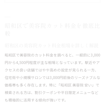
ト
美容院ごとのサービス内容と料金の違いと
は
昭和区で美容院カット料金を徹底比
昭和区で人気の美容院選び方のコツと注意
較
点
カットのみ安い美容院の特徴と選び方の極
昭和区の美容院カット料金相場を詳しく解説
意
昭和区で美容院のカット料金を調べると、一般的に3,000
美容院選びで失敗しない料金相場の見極め方
円から4,500円程度が主な相場となっています。駅近やア
美容院カット料金の基準と相場感を知る方
クセスの良い店舗ではやや高めの設定が見られる一方、
法
住宅街や小規模サロンでは3,000円前後のリーズナブルな
初回や平日限定の料金が安い美容院の探し
価格帯も多く存在します。特に「昭和区 美容院 安い」で
方
検索される方は、割引クーポンや平日限定メニューなど
昭和区周辺のおすすめ美容院と料金比較の
も積極的に活用する傾向が強いです。