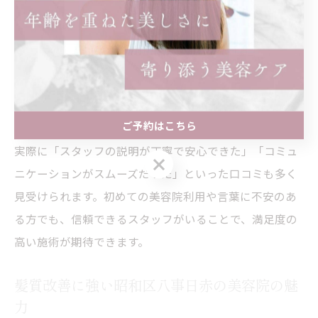
昭和区八事日赤周辺の美容院では、カウンセリングを重
視し、お客様一人ひとりの希望や不安をしっかり受け止
める姿勢が評価されています。外国語での対応が難しい
場合でも、写真やイラストを使ってイメージを共有する
など、工夫を凝らしている店舗が多いです。
ご予約はこちら
実際に「スタッフの説明が丁寧で安心できた」「コミュ
ご予約はこちら
ニケーションがスムーズだった」といった口コミも多く
見受けられます。初めての美容院利用や言葉に不安のあ
る方でも、信頼できるスタッフがいることで、満足度の
高い施術が期待できます。
髪質改善に強い昭和区八事日赤の美容院の魅
力