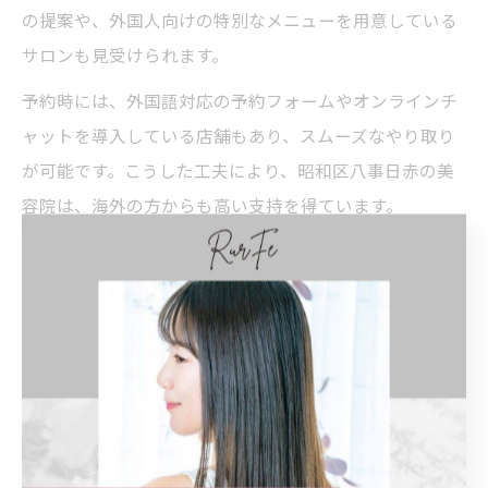
の提案や、外国人向けの特別なメニューを用意している
サロンも見受けられます。
予約時には、外国語対応の予約フォームやオンラインチ
ャットを導入している店舗もあり、スムーズなやり取り
が可能です。こうした工夫により、昭和区八事日赤の美
容院は、海外の方からも高い支持を得ています。
美容院スタッフのコミュニケーション力に注
目
美容院選びにおいて、スタッフのコミュニケーション力
は非常に重要なポイントです。特に海外の方の場合、細
やかな要望や髪質の悩みを伝える際に、スタッフが丁寧
にヒアリングし、分かりやすく説明してくれることで、
施術への不安が軽減されます。