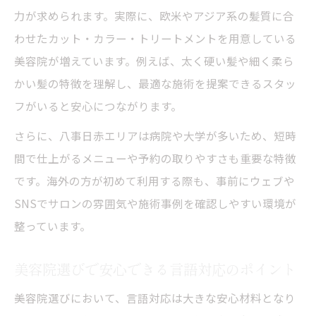
注目
力が求められます。実際に、欧米やアジア系の髪質に合
髪質改善に強い昭和区八事日赤の美容院の
わせたカット・カラー・トリートメントを用意している
魅力
美容院が増えています。例えば、太く硬い髪や細く柔ら
八事日赤付近で外国人が頼れる美容院の条件と
かい髪の特徴を理解し、最適な施術を提案できるスタッ
は
フがいると安心につながります。
海外の方が通いやすい美容院の見極め方
さらに、八事日赤エリアは病院や大学が多いため、短時
八事日赤周辺の美容院に求められる対応力
間で仕上がるメニューや予約の取りやすさも重要な特徴
外国人に寄り添う美容院の接客と技術
です。海外の方が初めて利用する際も、事前にウェブや
美容院選びで重視したいカウンセリング力
SNSでサロンの雰囲気や施術事例を確認しやすい環境が
整っています。
八事日赤の美容院で信頼できる施術を受け
る
美容院選びで安心できる言語対応のポイント
海外の方対応美容院を昭和区で探すコツと視点
美容院選びにおいて、言語対応は大きな安心材料となり
昭和区で外国人向け美容院を探す際の工夫