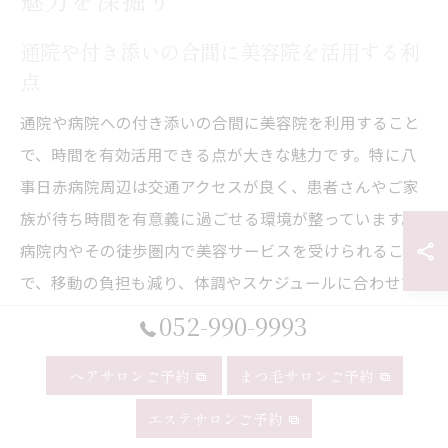
通院や付き添いの合間に美容院を活用する利
点
通院や病院への付き添いの合間に美容院を利用すること
で、時間を有効活用できる点が大きな魅力です。特に八
事日赤病院周辺は交通アクセスが良く、患者さんやご家
族が待ち時間を有意義に過ごせる環境が整っています。
病院内やその徒歩圏内で美容サービスを受けられること
で、移動の負担も減り、体調やスケジュールに合わせて
気軽に髪のお手入れが可能です。
052-990-9993
また、短時間で施術が完了するメニューを選べば、急な
ヘアサロンご予約
まつ毛サロンご予約
通院や予定変更にも柔軟に対応できます。特に海外の方
エステサロンご予約
にも対応できる美容院では、多言語対応や文化的配慮が