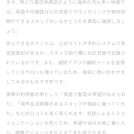
ます。特に八事日赤周辺のように海外の方も多い地域で
失敗しない美容院選びのチェックポイント
は、英語や中国語などの言語でカウンセリングや施術説
美容院選びで言語対応と技術力を比較する
明ができるスタッフがいるかどうかを事前に確認しまし
昭和区八事日赤で安心できる美容院の探し
ょう。
方
安心できるポイントは、公式サイトや予約システムで多
海外の方対応美容院の最新トレンドを解説
言語表記があるか、スタッフ紹介欄に対応言語が記載さ
通院ついでに利用しやすい美容院の魅力を深掘
れているかです。また、通訳アプリや翻訳ツールを活用
り
しているサロンも増えているため、事前に問い合わせを
通院や付き添いの合間に美容院を活用する
してみるのもおすすめです。
利点
実際の利用者の声として「英語で髪型の希望が伝えられ
八事日赤病院周辺の美容院の便利な立地と
た」「海外生活経験のあるスタッフが相談に乗ってくれ
は
た」などの口コミも多く見られます。言語によるミスコ
短時間で仕上がる美容院サービスの特徴
ミュニケーションを防ぐため、希望や悩みを紙に書いた
院内や徒歩圏で完結できる美容院の選び方
り、画像でイメージを伝える工夫も役立ちます。