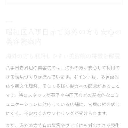
ト
昭和区の美容院は多様な髪質に対応できる
か
昭和区八事日赤で海外の方も安心の
八事日赤周辺で人気の美容院利用の流れと
美容院案内
は
美容院で海外の方が感じる安心感の理由
海外の方も利用しやすい美容院の特徴を解説
髪質や言語の悩みも解消する昭和区の美容院選
八事日赤周辺の美容院では、海外の方が安心して利用で
び
きる環境づくりが進んでいます。ポイントは、多言語対
美容院で髪質に合わせた施術を受けるメリ
応や異文化理解、そして多様な髪質への配慮があること
ット
です。特にスタッフが英語や中国語などの基本的なコミ
言語の壁を感じさせない美容院の選び方
ュニケーションに対応している店舗は、言葉の壁を感じ
昭和区で海外の方に評判の美容院の工夫
にくく、不安なくカウンセリングが受けられます。
美容院スタッフのコミュニケーション力に
また、海外の方特有の髪質やクセ毛にも対応できる技術